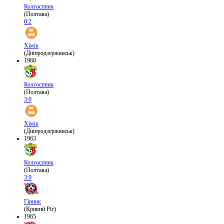
Колгоспник
(Полтава)
0:2
Хімік
(Дніпродзержинськ)
1960
Колгоспник
(Полтава)
3:0
Хімік
(Дніпродзержинськ)
1963
Колгоспник
(Полтава)
3:0
Гірник
(Кривий Ріг)
1965