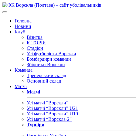
Головна
Новини
Клуб
Візитка
ІСТОРІЯ
Стадіон
Усі футболісти Ворскли
Бомбардири команди
Збірники Ворскли
Команда
Тренерський склад
Основний склад
Матчі
Матчі
Усі матчі “Ворскли”
Усі матчі “Ворскли” U21
Усі матчі “Ворскли” U19
Усі матчі “Ворскла-2”
Турніри
Чемпіонат України