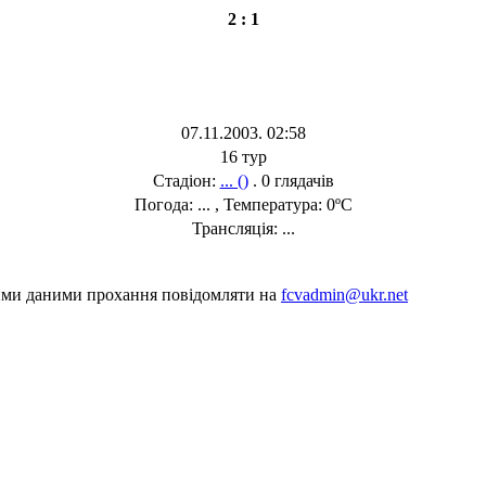
2 : 1
07.11.2003. 02:58
16 тур
Стадіон:
... ()
. 0 глядачів
Погода: ... , Температура: 0ºC
Трансляція: ...
шими даними прохання повідомляти на
fcvadmin@ukr.net