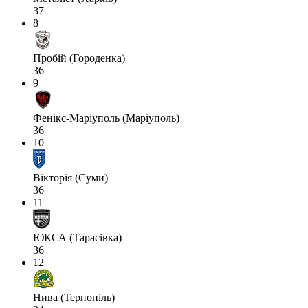
37
8
Пробій (Городенка)
36
9
Фенікс-Маріуполь (Маріуполь)
36
10
Вікторія (Суми)
36
11
ЮКСА (Тарасівка)
36
12
Нива (Тернопіль)