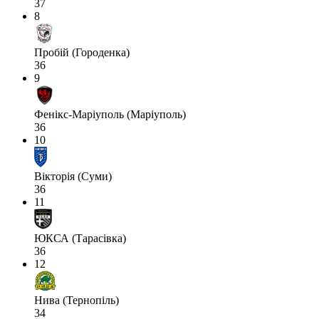
37
8
Пробій (Городенка)
36
9
Фенікс-Маріуполь (Маріуполь)
36
10
Вікторія (Суми)
36
11
ЮКСА (Тарасівка)
36
12
Нива (Тернопіль)
34