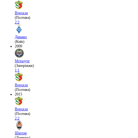
Ворскла
(Полтава)
2:2
Динамо
(Київ)
2009
Металург
(Запоріжжя)
1:1
Ворскла
(Полтава)
2015
Ворскла
(Полтава)
2:2
Шахтар
(Донецьк)