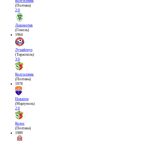
Колгоспник
(Полтава)
2:0
Локомотив
(Гомель)
1964
Лучаферул
(Тирасполь)
3:0
Колгоспник
(Полтава)
1978
Новатор
(Маріуполь)
2:0
Колос
(Полтава)
1989