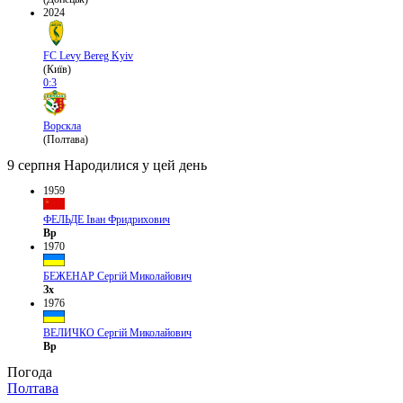
2024
FC Levy Bereg Kyiv
(Київ)
0:3
Ворскла
(Полтава)
9 серпня
Народилися у цей день
1959
ФЕЛЬДЕ Іван Фридрихович
Вр
1970
БЕЖЕНАР Сергій Миколайович
Зх
1976
ВЕЛИЧКО Сергій Миколайович
Вр
Погода
Полтава