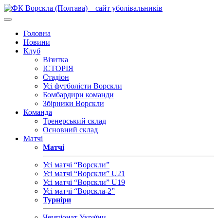
Головна
Новини
Клуб
Візитка
ІСТОРІЯ
Стадіон
Усі футболісти Ворскли
Бомбардири команди
Збірники Ворскли
Команда
Тренерський склад
Основний склад
Матчі
Матчі
Усі матчі “Ворскли”
Усі матчі “Ворскли” U21
Усі матчі “Ворскли” U19
Усі матчі “Ворскла-2”
Турніри
Чемпіонат України