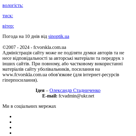
вологість:
тиск:
вітер:
Погода на 10 днів від
sinoptik.ua
©2007 - 2024 - fcvorskla.com.ua
Адміністрація сайту може не поділяти думки авторів та не
несе відповідальності за авторські матеріали та передрук з
інших сайтів. При повному, або частковому використанні
матеріалів сайту уболівальників, посилання на
www.fcvorskla.com.ua обов'язкове (для інтернет-ресурсів
гіперпосилання).
Ідея
–
Олександр Стадниченко
E-mail:
fcvadmin@ukr.net
Ми в соціальних мережах