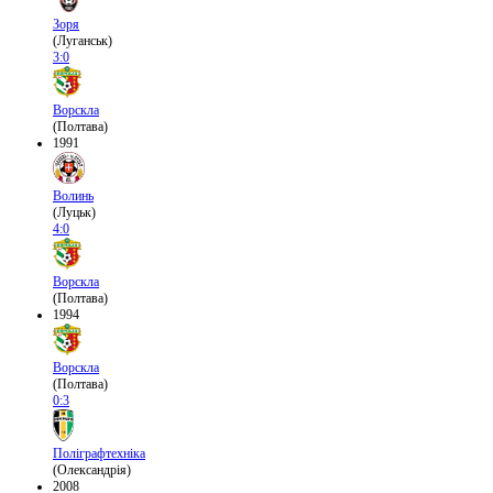
Зоря
(Луганськ)
3:0
Ворскла
(Полтава)
1991
Волинь
(Луцьк)
4:0
Ворскла
(Полтава)
1994
Ворскла
(Полтава)
0:3
Поліграфтехніка
(Олександрія)
2008