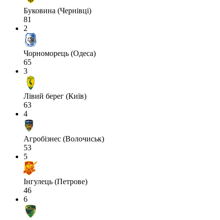
Буковина (Чернівці)
81
2
Чорноморець (Одеса)
65
3
Лівий берег (Київ)
63
4
Агробізнес (Волочиськ)
53
5
Інгулець (Петрове)
46
6