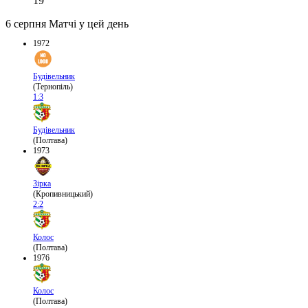
19
6 серпня
Матчі у цей день
1972
Будівельник
(Тернопіль)
1:3
Будівельник
(Полтава)
1973
Зірка
(Кропивницький)
2:2
Колос
(Полтава)
1976
Колос
(Полтава)