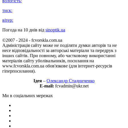
вологість:
тиск:
вітер:
Погода на 10 днів від
sinoptik.ua
©2007 - 2024 - fcvorskla.com.ua
Адміністрація сайту може не поділяти думки авторів та не
несе відповідальності за авторські матеріали та передрук з
інших сайтів. При повному, або частковому використанні
матеріалів сайту уболівальників, посилання на
www.fcvorskla.com.ua обов'язкове (для інтернет-ресурсів
гіперпосилання).
Ідея
–
Олександр Стадниченко
E-mail:
fcvadmin@ukr.net
Ми в соціальних мережах