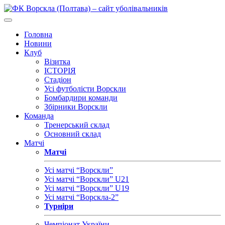
Головна
Новини
Клуб
Візитка
ІСТОРІЯ
Стадіон
Усі футболісти Ворскли
Бомбардири команди
Збірники Ворскли
Команда
Тренерський склад
Основний склад
Матчі
Матчі
Усі матчі “Ворскли”
Усі матчі “Ворскли” U21
Усі матчі “Ворскли” U19
Усі матчі “Ворскла-2”
Турніри
Чемпіонат України