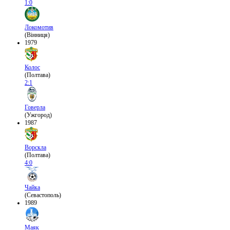
1:0
Локомотив
(Вінниця)
1979
Колос
(Полтава)
2:1
Говерла
(Ужгород)
1987
Ворскла
(Полтава)
4:0
Чайка
(Севастополь)
1989
Маяк