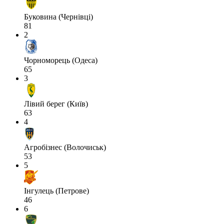
Буковина (Чернівці)
81
2
Чорноморець (Одеса)
65
3
Лівий берег (Київ)
63
4
Агробізнес (Волочиськ)
53
5
Інгулець (Петрове)
46
6