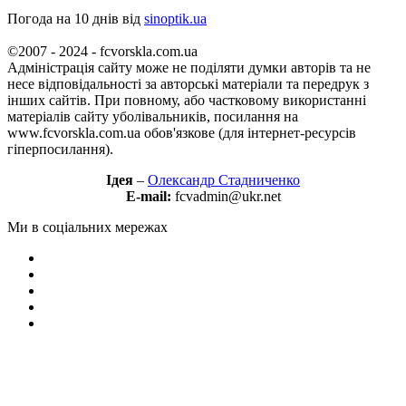
Погода на 10 днів від
sinoptik.ua
©2007 - 2024 - fcvorskla.com.ua
Адміністрація сайту може не поділяти думки авторів та не
несе відповідальності за авторські матеріали та передрук з
інших сайтів. При повному, або частковому використанні
матеріалів сайту уболівальників, посилання на
www.fcvorskla.com.ua обов'язкове (для інтернет-ресурсів
гіперпосилання).
Ідея
–
Олександр Стадниченко
E-mail:
fcvadmin@ukr.net
Ми в соціальних мережах