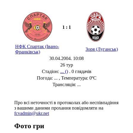
1 : 1
НФК Спартак (Івано-
Зоря (Луганськ)
Франківськ)
30.04.2004. 10:08
26 тур
Стадіон:
... ()
. 0 глядачів
Погода: ... , Температура: 0ºC
Трансляція: ...
Про всі неточності в протоколах або неспівпадіння
з вашими даними прохання повідомляти на
fcvadmin@ukr.net
Фото гри