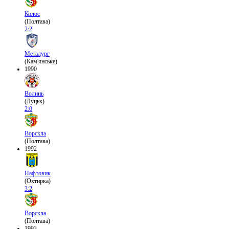
Колос
(Полтава)
2:2
Металург
(Кам'янське)
1990
Волинь
(Луцьк)
2:0
Ворскла
(Полтава)
1992
Нафтовик
(Охтирка)
3:2
Ворскла
(Полтава)
1993