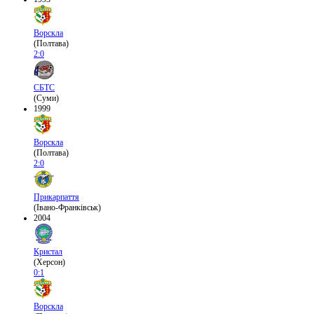
Ворскла
(Полтава)
2:0
СБТС
(Суми)
1999
Ворскла
(Полтава)
2:0
Прикарпаття
(Івано-Франківськ)
2004
Кристал
(Херсон)
0:1
Ворскла