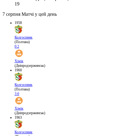
19
7 серпня
Матчі у цей день
1958
Колгоспник
(Полтава)
0:2
Хімік
(Дніпродзержинськ)
1960
Колгоспник
(Полтава)
3:0
Хімік
(Дніпродзержинськ)
1963
Колгоспник