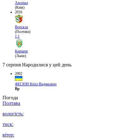
Арсенал
(Київ)
2016
Ворскла
(Полтава)
1:1
Карпати
(Львів)
7 серпня
Народилися у цей день
2002
ФЕСЮН Кіріл Вадимович
Вр
Погода
Полтава
вологість:
тиск:
вітер: