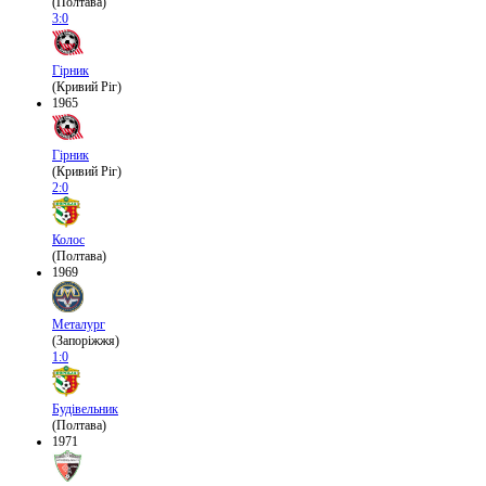
(Полтава)
3:0
Гірник
(Кривий Ріг)
1965
Гірник
(Кривий Ріг)
2:0
Колос
(Полтава)
1969
Металург
(Запоріжжя)
1:0
Будівельник
(Полтава)
1971