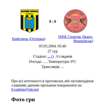
0 : 0
НФК Спартак (Івано-
Нафтовик (Охтирка)
Франківськ)
05.05.2004. 05:40
27 тур
Стадіон:
... ()
. 0 глядачів
Погода: ... , Температура: 0ºC
Трансляція: ...
Про всі неточності в протоколах або неспівпадіння
з вашими даними прохання повідомляти на
fcvadmin@ukr.net
Фото гри