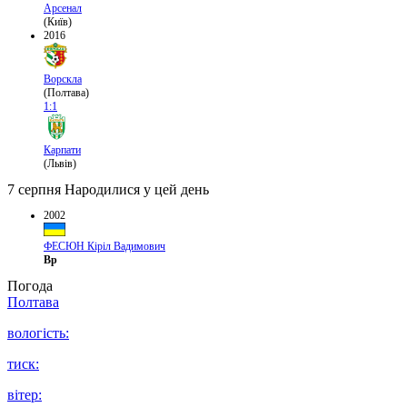
Арсенал
(Київ)
2016
Ворскла
(Полтава)
1:1
Карпати
(Львів)
7 серпня
Народилися у цей день
2002
ФЕСЮН Кіріл Вадимович
Вр
Погода
Полтава
вологість:
тиск:
вітер: