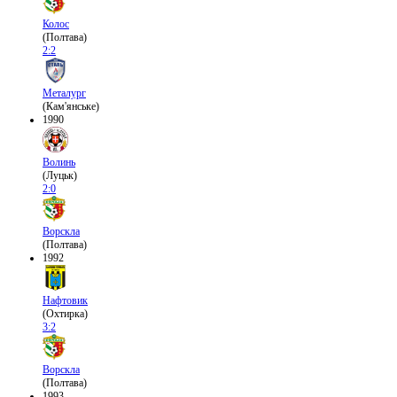
Колос
(Полтава)
2:2
Металург
(Кам'янське)
1990
Волинь
(Луцьк)
2:0
Ворскла
(Полтава)
1992
Нафтовик
(Охтирка)
3:2
Ворскла
(Полтава)
1993