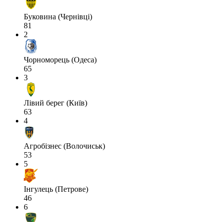
Буковина (Чернівці)
81
2
Чорноморець (Одеса)
65
3
Лівий берег (Київ)
63
4
Агробізнес (Волочиськ)
53
5
Інгулець (Петрове)
46
6