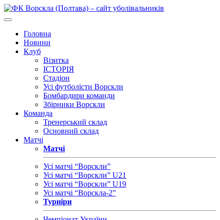
Головна
Новини
Клуб
Візитка
ІСТОРІЯ
Стадіон
Усі футболісти Ворскли
Бомбардири команди
Збірники Ворскли
Команда
Тренерський склад
Основний склад
Матчі
Матчі
Усі матчі “Ворскли”
Усі матчі “Ворскли” U21
Усі матчі “Ворскли” U19
Усі матчі “Ворскла-2”
Турніри
Чемпіонат України