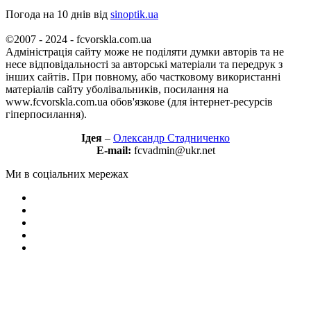
Погода на 10 днів від
sinoptik.ua
©2007 - 2024 - fcvorskla.com.ua
Адміністрація сайту може не поділяти думки авторів та не
несе відповідальності за авторські матеріали та передрук з
інших сайтів. При повному, або частковому використанні
матеріалів сайту уболівальників, посилання на
www.fcvorskla.com.ua обов'язкове (для інтернет-ресурсів
гіперпосилання).
Ідея
–
Олександр Стадниченко
E-mail:
fcvadmin@ukr.net
Ми в соціальних мережах