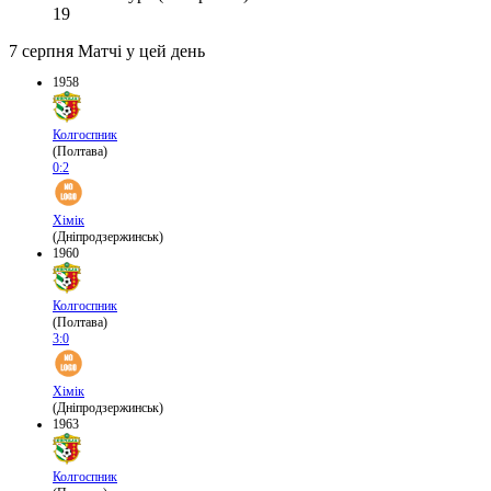
19
7 серпня
Матчі у цей день
1958
Колгоспник
(Полтава)
0:2
Хімік
(Дніпродзержинськ)
1960
Колгоспник
(Полтава)
3:0
Хімік
(Дніпродзержинськ)
1963
Колгоспник