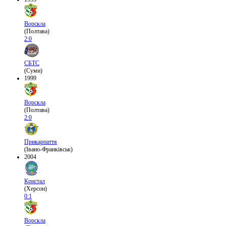
Ворскла
(Полтава)
2:0
СБТС
(Суми)
1999
Ворскла
(Полтава)
2:0
Прикарпаття
(Івано-Франківськ)
2004
Кристал
(Херсон)
0:1
Ворскла