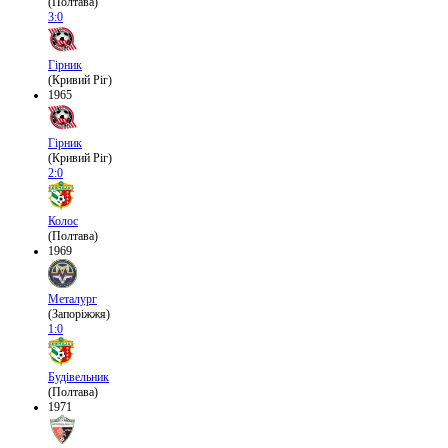
(Полтава)
3:0
Гірник
(Кривий Ріг)
1965
Гірник
(Кривий Ріг)
2:0
Колос
(Полтава)
1969
Металург
(Запоріжжя)
1:0
Будівельник
(Полтава)
1971