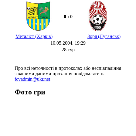
0 : 0
Металіст (Харків)
Зоря (Луганськ)
10.05.2004. 19:29
28 тур
Про всі неточності в протоколах або неспівпадіння
з вашими даними прохання повідомляти на
fcvadmin@ukr.net
Фото гри