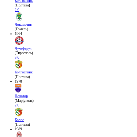
Колгоспник
(Полтава)
2:0
Локомотив
(Гомель)
1964
Лучаферул
(Тирасполь)
3:0
Колгоспник
(Полтава)
1978
Новатор
(Маріуполь)
2:0
Колос
(Полтава)
1989