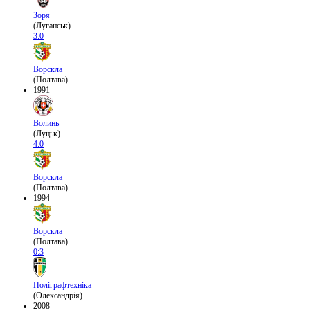
Зоря
(Луганськ)
3:0
Ворскла
(Полтава)
1991
Волинь
(Луцьк)
4:0
Ворскла
(Полтава)
1994
Ворскла
(Полтава)
0:3
Поліграфтехніка
(Олександрія)
2008