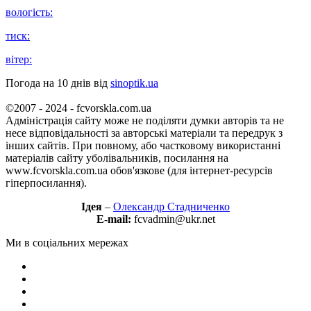
вологість:
тиск:
вітер:
Погода на 10 днів від
sinoptik.ua
©2007 - 2024 - fcvorskla.com.ua
Адміністрація сайту може не поділяти думки авторів та не
несе відповідальності за авторські матеріали та передрук з
інших сайтів. При повному, або частковому використанні
матеріалів сайту уболівальників, посилання на
www.fcvorskla.com.ua обов'язкове (для інтернет-ресурсів
гіперпосилання).
Ідея
–
Олександр Стадниченко
E-mail:
fcvadmin@ukr.net
Ми в соціальних мережах