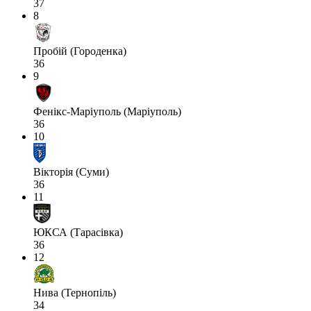
37
8
Пробій (Городенка)
36
9
Фенікс-Маріуполь (Маріуполь)
36
10
Вікторія (Суми)
36
11
ЮКСА (Тарасівка)
36
12
Нива (Тернопіль)
34