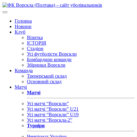
Головна
Новини
Клуб
Візитка
ІСТОРІЯ
Стадіон
Усі футболісти Ворскли
Бомбардири команди
Збірники Ворскли
Команда
Тренерський склад
Основний склад
Матчі
Матчі
Усі матчі “Ворскли”
Усі матчі “Ворскли” U21
Усі матчі “Ворскли” U19
Усі матчі “Ворскла-2”
Турніри
Чемпіонат України