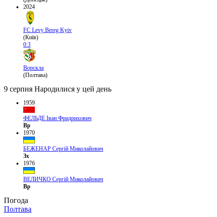
2024
FC Levy Bereg Kyiv
(Київ)
0:3
Ворскла
(Полтава)
9 серпня
Народилися у цей день
1959
ФЕЛЬДЕ Іван Фридрихович
Вр
1970
БЕЖЕНАР Сергій Миколайович
Зх
1976
ВЕЛИЧКО Сергій Миколайович
Вр
Погода
Полтава