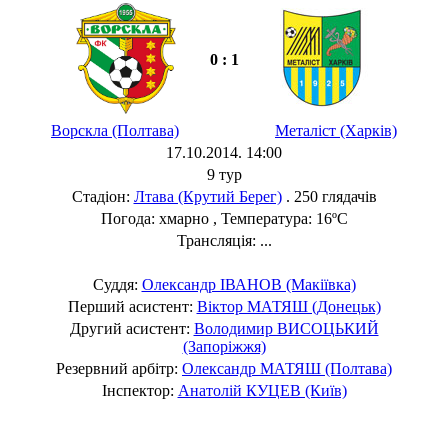
0 : 1
Ворскла (Полтава)
Металіст (Харків)
17.10.2014. 14:00
9 тур
Стадіон:
Лтава (Крутий Берег)
. 250 глядачів
Погода: хмарно , Температура: 16ºC
Трансляція: ...
Суддя:
Олександр ІВАНОВ (Макіївка)
Перший асистент:
Віктор МАТЯШ (Донецьк)
Другий асистент:
Володимир ВИСОЦЬКИЙ
(Запоріжжя)
Резервний арбітр:
Олександр МАТЯШ (Полтава)
Інспектор:
Анатолій КУЦЕВ (Київ)