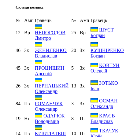
Склади команд
№
Амп
Гравець
№
Амп
Гравець
ШУСТ
12
Вр
25
Вр
НЕПОГОДОВ
Богдан
Дмитро
46
Зх
20
Зх
ЖЕНИЛЕНКО
КУШНІРЕНКО
Владислав
Богдан
КОВТУН
45
Зх
5
Зх
ПРОЦИШИН
Олексій
Арсеній
ЗОТЬКО
26
Зх
13
Зх
ПЕРНАЦЬКИЙ
Іван
Олександр
ОСМАН
84
Пз
3
Зх
РОМАНЧУК
Олександр
Олександр
ОДАРЮК
КРАЄВ
19
Нп
8
Пз
Володимир
Владислав
ТКАЧУК
14
Пз
10
Пз
КИЗИЛАТЕШ
Юрій