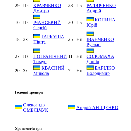
29
Пз
23
Пз
КРАВЧЕНКО
РАЛЮЧЕНКО
Дмитро
Андрій
КОПИНА
16
Пз
30
Пз
ІЧАНСЬКИЙ
Юрій
Сергій
ГАРКУША
18
Зх
25
Нп
ІВАНЧЕНКО
Нікіта
Руслан
27
Пз
11
Нп
ПОГРАНІЧНИЙ
СОЛОМАХА
Тимур
Даніїл
КВАСНИЙ
БАРІЛКО
20
Зх
7
Нп
Микола
Володимир
Головні тренери
Олександр
Андрій АНІЩЕНКО
ОМЕЛЬЧУК
Хронологія гри