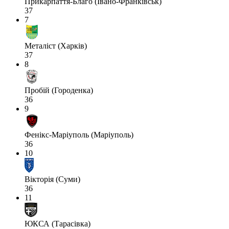
Прикарпаття-Благо (Івано-Франківськ)
37
7
Металіст (Харків)
37
8
Пробій (Городенка)
36
9
Фенікс-Маріуполь (Маріуполь)
36
10
Вікторія (Суми)
36
11
ЮКСА (Тарасівка)