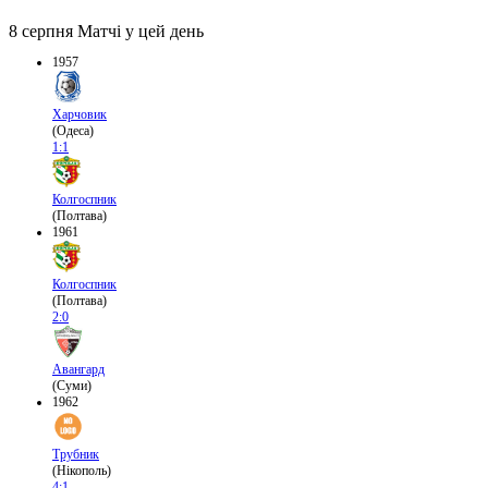
8 серпня
Матчі у цей день
1957
Харчовик
(Одеса)
1:1
Колгоспник
(Полтава)
1961
Колгоспник
(Полтава)
2:0
Авангард
(Суми)
1962
Трубник
(Нікополь)
4:1