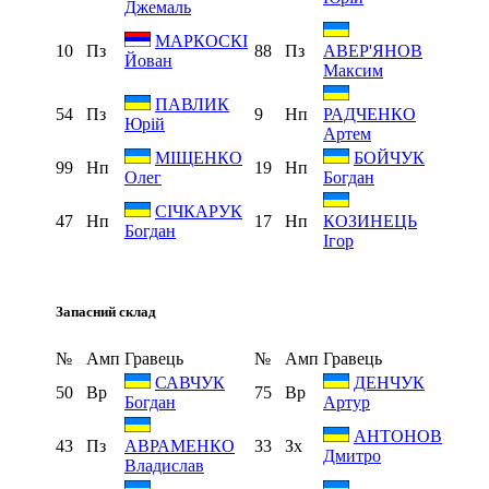
Джемаль
МАРКОСКІ
10
Пз
88
Пз
АВЕР'ЯНОВ
Йован
Максим
ПАВЛИК
54
Пз
9
Нп
РАДЧЕНКО
Юрій
Артем
МІЩЕНКО
БОЙЧУК
99
Нп
19
Нп
Олег
Богдан
СІЧКАРУК
47
Нп
17
Нп
КОЗИНЕЦЬ
Богдан
Ігор
Запасний склад
№
Амп
Гравець
№
Амп
Гравець
САВЧУК
ДЕНЧУК
50
Вр
75
Вр
Богдан
Артур
АНТОНОВ
43
Пз
33
Зх
АВРАМЕНКО
Дмитро
Владислав