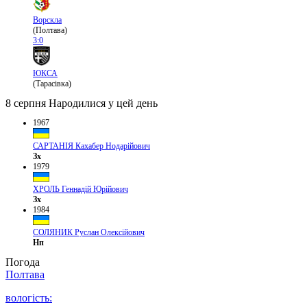
Ворскла
(Полтава)
3:0
ЮКСА
(Тарасівка)
8 серпня
Народилися у цей день
1967
САРТАНІЯ Кахабер Нодарійович
Зх
1979
ХРОЛЬ Геннадій Юрійович
Зх
1984
СОЛЯНИК Руслан Олексійович
Нп
Погода
Полтава
вологість: