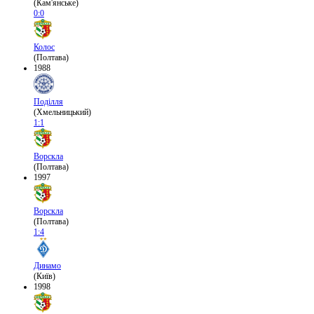
(Кам'янське)
0:0
Колос
(Полтава)
1988
Поділля
(Хмельницький)
1:1
Ворскла
(Полтава)
1997
Ворскла
(Полтава)
1:4
Динамо
(Київ)
1998