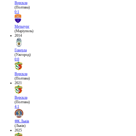
Ворскла
(Полтава)
0:1
Металург
(Маріуполь)
2014
Говерла
(Ужгород)
0:0
Ворскла
(Полтава)
2021
Ворскла
(Полтава)
4:1
ФК Львів
(Львів)
2025