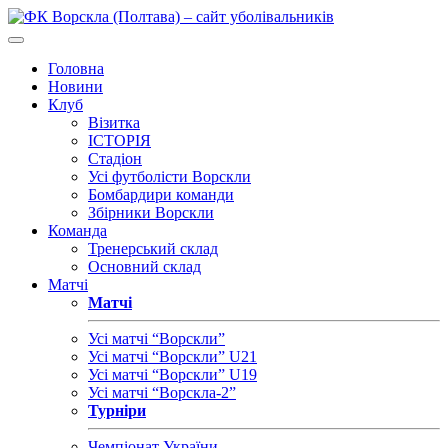
Головна
Новини
Клуб
Візитка
ІСТОРІЯ
Стадіон
Усі футболісти Ворскли
Бомбардири команди
Збірники Ворскли
Команда
Тренерський склад
Основний склад
Матчі
Матчі
Усі матчі “Ворскли”
Усі матчі “Ворскли” U21
Усі матчі “Ворскли” U19
Усі матчі “Ворскла-2”
Турніри
Чемпіонат України