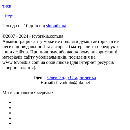
тиск:
вітер:
Погода на 10 днів від
sinoptik.ua
©2007 - 2024 - fcvorskla.com.ua
Адміністрація сайту може не поділяти думки авторів та не
несе відповідальності за авторські матеріали та передрук з
інших сайтів. При повному, або частковому використанні
матеріалів сайту уболівальників, посилання на
www.fcvorskla.com.ua обов'язкове (для інтернет-ресурсів
гіперпосилання).
Ідея
–
Олександр Стадниченко
E-mail:
fcvadmin@ukr.net
Ми в соціальних мережах