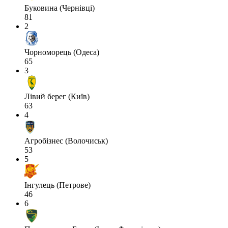
Буковина (Чернівці)
81
2
Чорноморець (Одеса)
65
3
Лівий берег (Київ)
63
4
Агробізнес (Волочиськ)
53
5
Інгулець (Петрове)
46
6