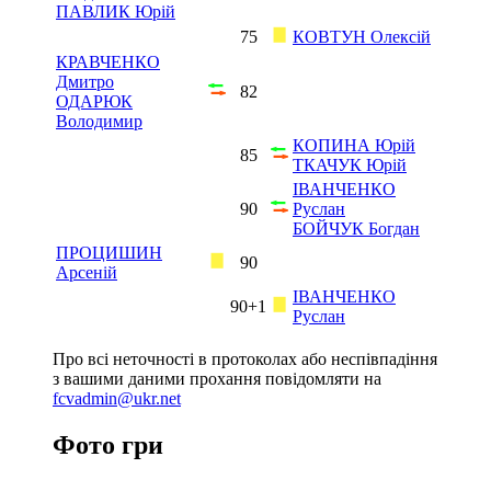
ПАВЛИК Юрій
75
КОВТУН Олексій
КРАВЧЕНКО
Дмитро
82
ОДАРЮК
Володимир
КОПИНА Юрій
85
ТКАЧУК Юрій
ІВАНЧЕНКО
90
Руслан
БОЙЧУК Богдан
ПРОЦИШИН
90
Арсеній
ІВАНЧЕНКО
90+1
Руслан
Про всі неточності в протоколах або неспівпадіння
з вашими даними прохання повідомляти на
fcvadmin@ukr.net
Фото гри