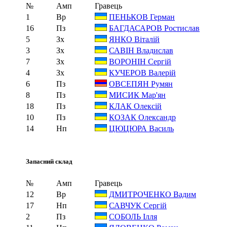
№
Амп
Гравець
1
Вр
ПЕНЬКОВ Герман
16
Пз
БАГДАСАРОВ Ростислав
5
Зх
ЯНКО Віталій
3
Зх
САВІН Владислав
7
Зх
ВОРОНІН Сергій
4
Зх
КУЧЕРОВ Валерій
6
Пз
ОВСЕПЯН Румян
8
Пз
МИСИК Мар'ян
18
Пз
КЛАК Олексій
10
Пз
КОЗАК Олександр
14
Нп
ЦЮЦЮРА Василь
Запасний склад
№
Амп
Гравець
12
Вр
ДМИТРОЧЕНКО Вадим
17
Нп
САВЧУК Сергій
2
Пз
СОБОЛЬ Ілля