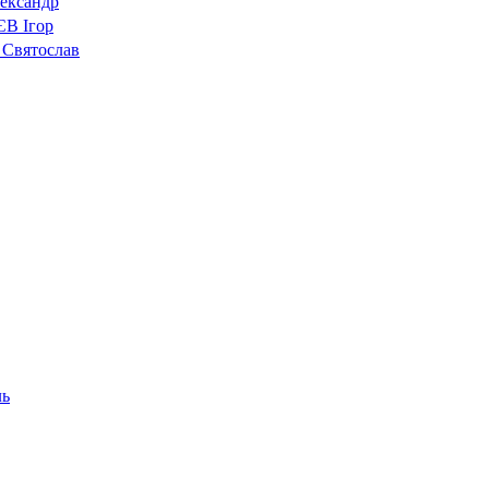
ександр
В Ігор
Святослав
ь