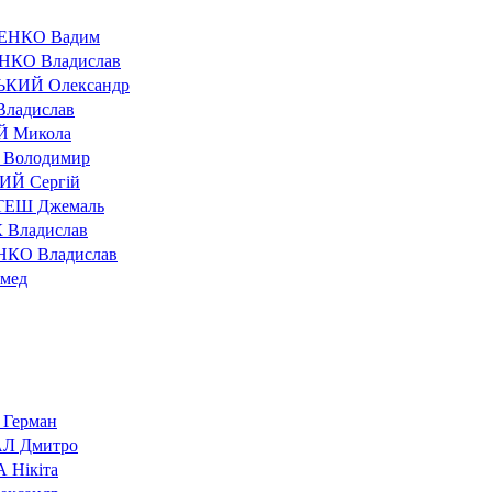
НКО Вадим
КО Владислав
КИЙ Олександр
ладислав
 Микола
Володимир
ИЙ Сергій
ЕШ Джемаль
 Владислав
КО Владислав
мед
Герман
 Дмитро
Нікіта