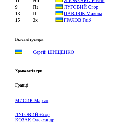
11
Нп
ЯЛОВЕНКО Роман
9
Пз
ЛУГОВИЙ Єгор
13
Пз
ПАВЛЮК Микола
15
Зх
ГРАЧОВ Гліб
Головні тренери
Сергій ШИЩЕНКО
Хронологія гри
Гравці
МИСИК Мар'ян
ЛУГОВИЙ Єгор
КОЗАК Олександр