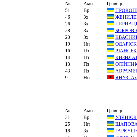
№
Амп
Гравець
51
Вр
ПРОКОПЕ
46
Зх
ЖЕНИЛЕН
26
Зх
ПЕРНАЦЬ
28
Зх
БОБРОВ В
20
Зх
КВАСНИЙ
19
Нп
ОДАРЮК 
16
Пз
ІЧАНСЬК
14
Пз
КИЗИЛАТ
13
Пз
ОЛІЙНИК
43
Пз
АВРАМЕН
9
Нп
ЯНУЗІ Ах
№
Амп
Гравець
31
Вр
УЛЯНЮК 
25
Нп
ШАПОВАЛ
18
Зх
ГАРКУША 