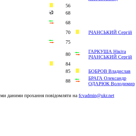
56
68
68
70
ІЧАНСЬКИЙ Сергій
75
ГАРКУША Нікіта
80
ІЧАНСЬКИЙ Сергій
84
85
БОБРОВ Владислав
БРАГА Олександр
88
ОДАРЮК Володимир
шими даними прохання повідомляти на
fcvadmin@ukr.net