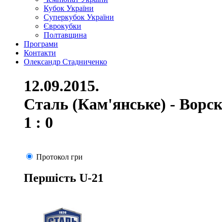
Кубок України
Суперкубок України
Єврокубки
Полтавщина
Програми
Контакти
Олександр Стадниченко
12.09.2015.
Сталь (Кам'янське) - Ворс
1 : 0
Протокол гри
Першість U-21