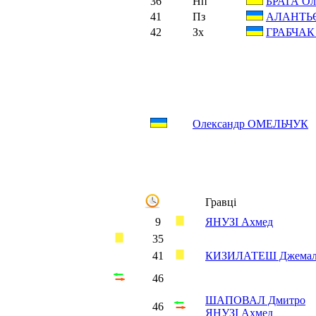
36
Нп
БРАГА Ол
41
Пз
АЛАНТЬЄ
42
Зх
ГРАБЧАК 
Олександр ОМЕЛЬЧУК
Гравці
9
ЯНУЗІ Ахмед
35
41
КИЗИЛАТЕШ Джемал
46
ШАПОВАЛ Дмитро
46
ЯНУЗІ Ахмед