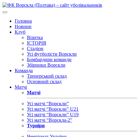
Головна
Новини
Клуб
Візитка
ІСТОРІЯ
Стадіон
Усі футболісти Ворскли
Бомбардири команди
Збірники Ворскли
Команда
Тренерський склад
Основний склад
Матчі
Матчі
Усі матчі “Ворскли”
Усі матчі “Ворскли” U21
Усі матчі “Ворскли” U19
Усі матчі “Ворскла-2”
Турніри
Чемпіонат України