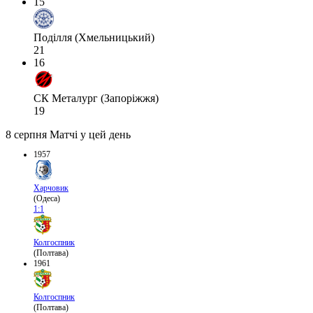
15
Поділля (Хмельницький)
21
16
СК Металург (Запоріжжя)
19
8 серпня
Матчі у цей день
1957
Харчовик
(Одеса)
1:1
Колгоспник
(Полтава)
1961
Колгоспник
(Полтава)