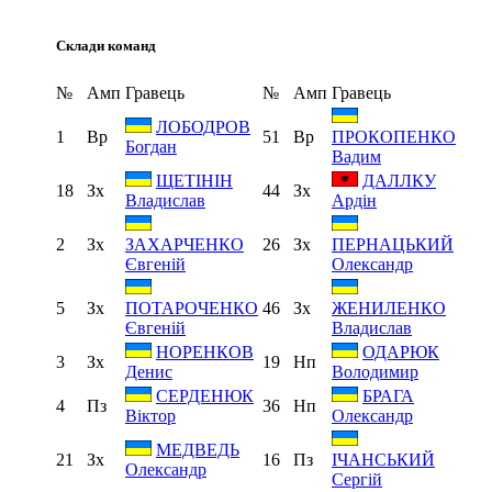
Склади команд
№
Амп
Гравець
№
Амп
Гравець
ЛОБОДРОВ
1
Вр
51
Вр
ПРОКОПЕНКО
Богдан
Вадим
ЩЕТІНІН
ДАЛЛКУ
18
Зх
44
Зх
Владислав
Ардін
2
Зх
26
Зх
ЗАХАРЧЕНКО
ПЕРНАЦЬКИЙ
Євгеній
Олександр
5
Зх
46
Зх
ПОТАРОЧЕНКО
ЖЕНИЛЕНКО
Євгеній
Владислав
НОРЕНКОВ
ОДАРЮК
3
Зх
19
Нп
Денис
Володимир
СЕРДЕНЮК
БРАГА
4
Пз
36
Нп
Віктор
Олександр
МЕДВЕДЬ
21
Зх
16
Пз
ІЧАНСЬКИЙ
Олександр
Сергій