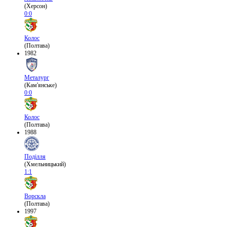
(Херсон)
0:0
Колос
(Полтава)
1982
Металург
(Кам'янське)
0:0
Колос
(Полтава)
1988
Поділля
(Хмельницький)
1:1
Ворскла
(Полтава)
1997