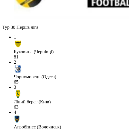
Тур 30
Перша ліга
1
Буковина (Чернівці)
81
2
Чорноморець (Одеса)
65
3
Лівий берег (Київ)
63
4
Агробізнес (Волочиськ)