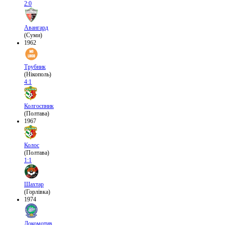
2:0
Авангард
(Суми)
1962
Трубник
(Нікополь)
4:1
Колгоспник
(Полтава)
1967
Колос
(Полтава)
1:1
Шахтар
(Горлівка)
1974
Локомотив