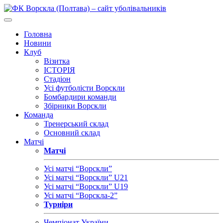
Головна
Новини
Клуб
Візитка
ІСТОРІЯ
Стадіон
Усі футболісти Ворскли
Бомбардири команди
Збірники Ворскли
Команда
Тренерський склад
Основний склад
Матчі
Матчі
Усі матчі “Ворскли”
Усі матчі “Ворскли” U21
Усі матчі “Ворскли” U19
Усі матчі “Ворскла-2”
Турніри
Чемпіонат України