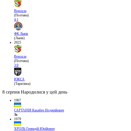
Ворскла
(Полтава)
4:1
ФК Львів
(Львів)
2025
Ворскла
(Полтава)
3:0
ЮКСА
(Тарасівка)
8 серпня
Народилися у цей день
1967
САРТАНІЯ Кахабер Нодарійович
Зх
1979
ХРОЛЬ Геннадій Юрійович