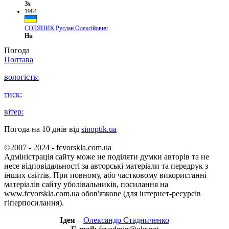
Зх
1984
СОЛЯНИК Руслан Олексійович
Нп
Погода
Полтава
вологість:
тиск:
вітер:
Погода на 10 днів від
sinoptik.ua
©2007 - 2024 - fcvorskla.com.ua
Адміністрація сайту може не поділяти думки авторів та не
несе відповідальності за авторські матеріали та передрук з
інших сайтів. При повному, або частковому використанні
матеріалів сайту уболівальників, посилання на
www.fcvorskla.com.ua обов'язкове (для інтернет-ресурсів
гіперпосилання).
Ідея
–
Олександр Стадниченко