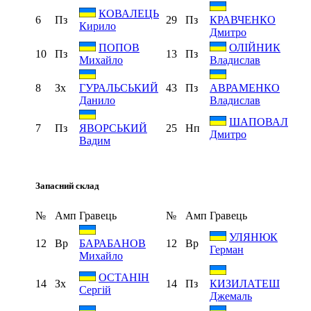
КОВАЛЕЦЬ
6
Пз
29
Пз
КРАВЧЕНКО
Кирило
Дмитро
ПОПОВ
ОЛІЙНИК
10
Пз
13
Пз
Михайло
Владислав
8
Зх
43
Пз
ГУРАЛЬСЬКИЙ
АВРАМЕНКО
Данило
Владислав
ШАПОВАЛ
7
Пз
25
Нп
ЯВОРСЬКИЙ
Дмитро
Вадим
Запасний склад
№
Амп
Гравець
№
Амп
Гравець
УЛЯНЮК
12
Вр
12
Вр
БАРАБАНОВ
Герман
Михайло
ОСТАНІН
14
Зх
14
Пз
КИЗИЛАТЕШ
Сергій
Джемаль