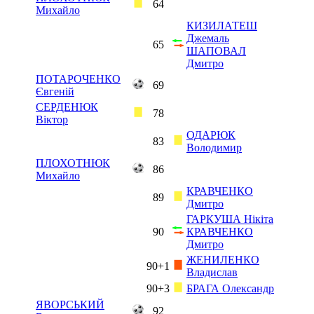
64
Михайло
КИЗИЛАТЕШ
Джемаль
65
ШАПОВАЛ
Дмитро
ПОТАРОЧЕНКО
69
Євгеній
СЕРДЕНЮК
78
Віктор
ОДАРЮК
83
Володимир
ПЛОХОТНЮК
86
Михайло
КРАВЧЕНКО
89
Дмитро
ГАРКУША Нікіта
90
КРАВЧЕНКО
Дмитро
ЖЕНИЛЕНКО
90+1
Владислав
90+3
БРАГА Олександр
ЯВОРСЬКИЙ
92