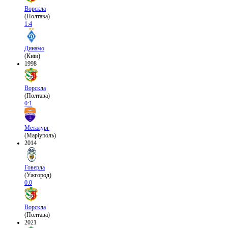
Ворскла
(Полтава)
1:4
Динамо
(Київ)
1998
Ворскла
(Полтава)
0:1
Металург
(Маріуполь)
2014
Говерла
(Ужгород)
0:0
Ворскла
(Полтава)
2021