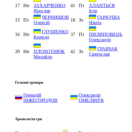
17
Нп
41
Пз
ЗАХАРЧЕНКО
АЛАНТЬЄВ
Ярослав
Ігор
ЧЕРНИШОВ
ГАРКУША
15
Пз
18
Зх
Олексій
Нікіта
ГЛУЩЕНКО
16
Нп
37
Пз
ПИЛИПОВЕЦЬ
Кирило
Олександр
ГРАБЧАК
20
Нп
42
Зх
ПЛОХОТНЮК
Святослав
Михайло
Головні тренери
Геннадій
Олександр
НІЖЕГОРОДОВ
ОМЕЛЬЧУК
Хронологія гри