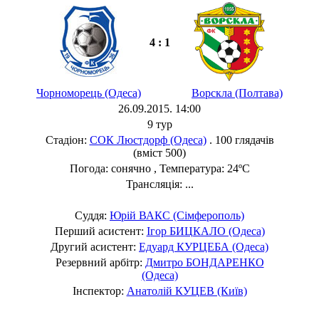
4 : 1
Чорноморець (Одеса)
Ворскла (Полтава)
26.09.2015. 14:00
9 тур
Стадіон:
СОК Люстдорф (Одеса)
. 100 глядачів
(вміст 500)
Погода: сонячно , Температура: 24ºC
Трансляція: ...
Суддя:
Юрій ВАКС (Сімферополь)
Перший асистент:
Ігор БИЦКАЛО (Одеса)
Другий асистент:
Едуард КУРЦЕБА (Одеса)
Резервний арбітр:
Дмитро БОНДАРЕНКО
(Одеса)
Інспектор:
Анатолій КУЦЕВ (Київ)