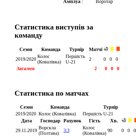
Амплуа
:
Воротар
Статистика виступів за
команду
Сезон
Команда
Турнір
Матчі
Колос
Першість
2019/2020
2
0
0
0
(Ковалівка)
U-21
Загалом
2
0
0
0
Статистика по матчах
Сезон
Команда
Турнір
2019/2020
Колос (Ковалівка)
Першість U-21
Дата
Господар
Рахунок
Гість
Хв.
Ворскла
Колос
29.11.2019
3:3
90
0
0
0
(Полтава)
(Ковалівка)