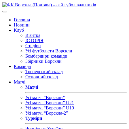
Головна
Новини
Клуб
Візитка
ІСТОРІЯ
Стадіон
Усі футболісти Ворскли
Бомбардири команди
Збірники Ворскли
Команда
Тренерський склад
Основний склад
Матчі
Матчі
Усі матчі “Ворскли”
Усі матчі “Ворскли” U21
Усі матчі “Ворскли” U19
Усі матчі “Ворскла-2”
Турніри
Чемпіонат України