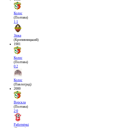
Колос
(Полтава)
1:1
Зірка
(Кропивницький)
1981
Колос
(Полтава)
0:2
Колос
(Павлоград)
2000
Ворскла
(Полтава)
2:0
Работнічкі