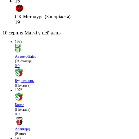
16
СК Металург (Запоріжжя)
19
10 серпня
Матчі у цей день
1972
Автомобіліст
(Житомир)
0:0
Будівельник
(Полтава)
1976
Колос
(Полтава)
0:0
Авангард
(Рівне)
1980