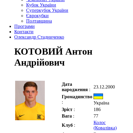
Кубок України
Суперкубок України
Єврокубки
Полтавщина
Програми
Контакти
Олександр Стадниченко
КОТОВИЙ Антон
Андрійович
Дата
23.12.2000
народження
:
Громадянство
:
Україна
Зріст
:
186
Вага
:
77
Колос
Клуб
:
(Ковалівка)