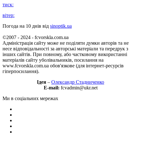
тиск:
вітер:
Погода на 10 днів від
sinoptik.ua
©2007 - 2024 - fcvorskla.com.ua
Адміністрація сайту може не поділяти думки авторів та не
несе відповідальності за авторські матеріали та передрук з
інших сайтів. При повному, або частковому використанні
матеріалів сайту уболівальників, посилання на
www.fcvorskla.com.ua обов'язкове (для інтернет-ресурсів
гіперпосилання).
Ідея
–
Олександр Стадниченко
E-mail:
fcvadmin@ukr.net
Ми в соціальних мережах