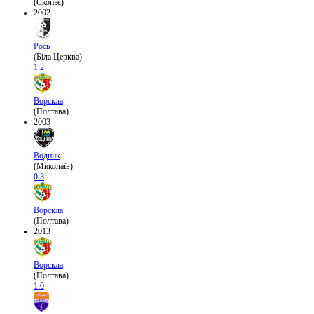
(Скопьє)
2002
Рось
(Біла Церква)
1:2
Ворскла
(Полтава)
2003
Водник
(Миколаїв)
0:3
Ворскла
(Полтава)
2013
Ворскла
(Полтава)
1:0