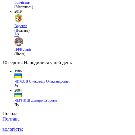
Іллічівець
(Маріуполь)
2019
Ворскла
(Полтава)
3:2
ПФК Львів
(Львів)
10 серпня
Народилися у цей день
1986
ЧИЖОВ Олександр Олександрович
Зх
2004
ЧЕРНИШ Дмитро Єгорович
Пз
Погода
Полтава
вологість: