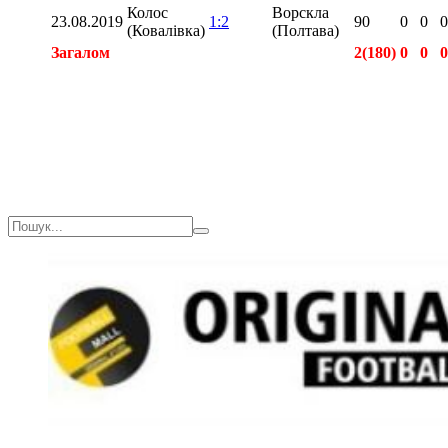
Колос
Ворскла
23.08.2019
1:2
90
0
0
0
(Ковалівка)
(Полтава)
Загалом
2(180)
0
0
0
Загалом
2(180)
0
0
0