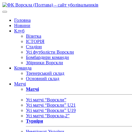
Головна
Новини
Клуб
Візитка
ІСТОРІЯ
Стадіон
Усі футболісти Ворскли
Бомбардири команди
Збірники Ворскли
Команда
Тренерський склад
Основний склад
Матчі
Матчі
Усі матчі “Ворскли”
Усі матчі “Ворскли” U21
Усі матчі “Ворскли” U19
Усі матчі “Ворскла-2”
Турніри
Чемпіонат України