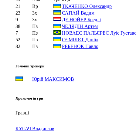
21
Вр
ТКАЧЕНКО Олександр
23
Зх
САПАЙ Вадим
9
Зх
ДЕ НОЙЕР Бредлі
38
Пз
ЧЕЛЯДІН Артем
7
Пз
НОВАЕС ПАЛЬЯРЕС Луіс Густав
52
Пз
СЄМІЛЄТ Даніїл
82
Пз
РЕБЕНОК Павло
Головні тренери
Юрій МАКСИМОВ
Хронологія гри
Гравці
КУЛАЧ Владислав