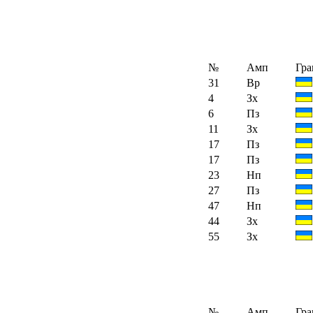
№
Амп
Гра
31
Вр
4
Зх
6
Пз
11
Зх
17
Пз
17
Пз
23
Нп
27
Пз
47
Нп
44
Зх
55
Зх
№
Амп
Гра