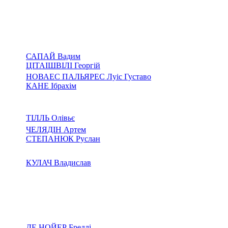
САПАЙ Вадим
ЦІТАІШВІЛІ Георгій
НОВАЕС ПАЛЬЯРЕС Луіс Густаво
КАНЕ Ібрахім
ТІЛЛЬ Олівьє
ЧЕЛЯДІН Артем
СТЕПАНЮК Руслан
КУЛАЧ Владислав
ДЕ НОЙЕР Бредлі