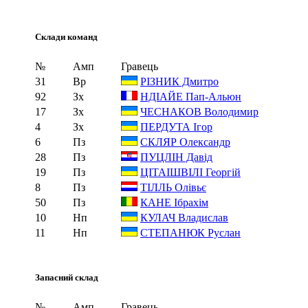
Склади команд
№
Амп
Гравець
31
Вр
РІЗНИК Дмитро
92
Зх
НДІАЙЕ Пап-Альюн
17
Зх
ЧЕСНАКОВ Володимир
4
Зх
ПЕРДУТА Ігор
6
Пз
СКЛЯР Олександр
28
Пз
ПУЦЛІН Давід
19
Пз
ЦІТАІШВІЛІ Георгій
8
Пз
ТІЛЛЬ Олівьє
50
Пз
КАНЕ Ібрахім
10
Нп
КУЛАЧ Владислав
11
Нп
СТЕПАНЮК Руслан
Запасний склад
№
Амп
Гравець