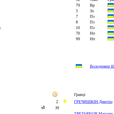
79
Вр
5
Зх
7
Пз
8
Пз
10
Пз
о
70
Нп
99
Нп
Володимир 
Гравці
2
ГРЕЧИШКІН Дмитро
39
ТРЕТЬЯКОВ Максим