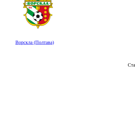
Ворскла (Полтава)
Ста