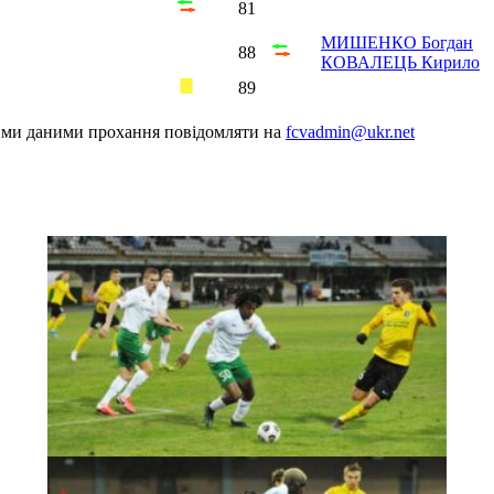
81
МИШЕНКО Богдан
88
КОВАЛЕЦЬ Кирило
89
шими даними прохання повідомляти на
fcvadmin@ukr.net