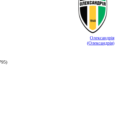
Олександрія
(Олександрія)
795)