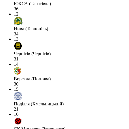
ЮКСА (Тарасівка)
36
12
Нива (Тернопіль)
34
13
Чернігів (Чернігів)
31
14
Ворскла (Полтава)
30
15
Поділля (Хмельницький)
21
16
СК Металург (Запоріжжя)