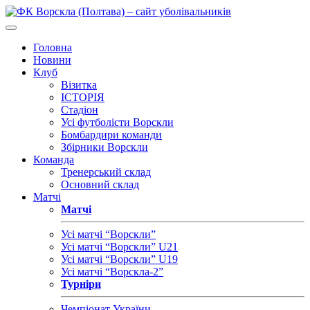
Головна
Новини
Клуб
Візитка
ІСТОРІЯ
Стадіон
Усі футболісти Ворскли
Бомбардири команди
Збірники Ворскли
Команда
Тренерський склад
Основний склад
Матчі
Матчі
Усі матчі “Ворскли”
Усі матчі “Ворскли” U21
Усі матчі “Ворскли” U19
Усі матчі “Ворскла-2”
Турніри
Чемпіонат України