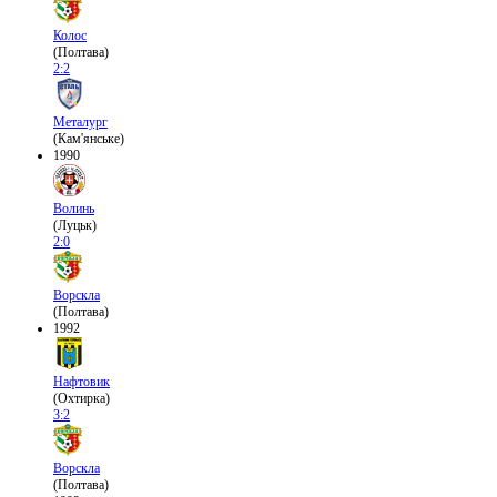
Колос
(Полтава)
2:2
Металург
(Кам'янське)
1990
Волинь
(Луцьк)
2:0
Ворскла
(Полтава)
1992
Нафтовик
(Охтирка)
3:2
Ворскла
(Полтава)