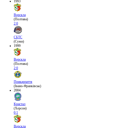
1993
Ворскла
(Полтава)
2:0
СБТС
(Суми)
1999
Ворскла
(Полтава)
2:0
Прикарпаття
(Івано-Франківськ)
2004
Кристал
(Херсон)
0:1
Ворскла