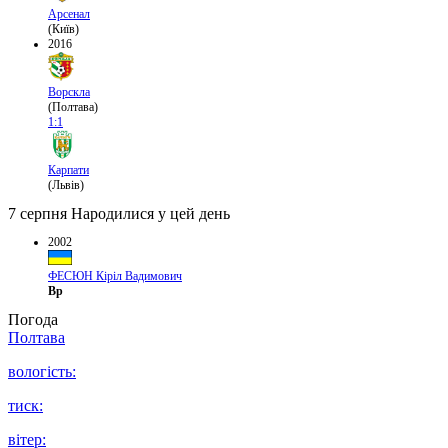
Арсенал
(Київ)
2016
Ворскла
(Полтава)
1:1
Карпати
(Львів)
7 серпня
Народилися у цей день
2002
ФЕСЮН Кіріл Вадимович
Вр
Погода
Полтава
вологість:
тиск:
вітер: