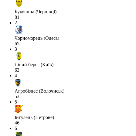
Буковина (Чернівці)
81
2
Чорноморець (Одеса)
65
3
Лівий берег (Київ)
63
4
Агробізнес (Волочиськ)
53
5
Інгулець (Петрове)
46
6