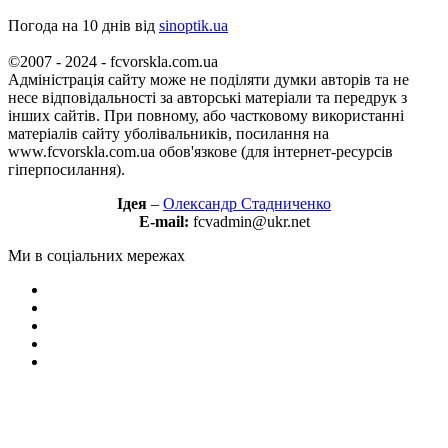
Погода на 10 днів від
sinoptik.ua
©2007 - 2024 - fcvorskla.com.ua
Адміністрація сайту може не поділяти думки авторів та не
несе відповідальності за авторські матеріали та передрук з
інших сайтів. При повному, або частковому використанні
матеріалів сайту уболівальників, посилання на
www.fcvorskla.com.ua обов'язкове (для інтернет-ресурсів
гіперпосилання).
Ідея
–
Олександр Стадниченко
E-mail:
fcvadmin@ukr.net
Ми в соціальних мережах