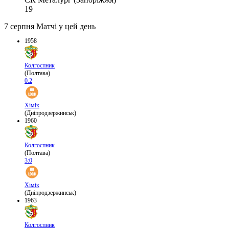
19
7 серпня
Матчі у цей день
1958
Колгоспник
(Полтава)
0:2
Хімік
(Дніпродзержинськ)
1960
Колгоспник
(Полтава)
3:0
Хімік
(Дніпродзержинськ)
1963
Колгоспник