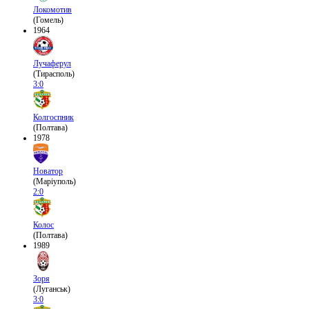
Локомотив
(Гомель)
1964
Лучаферул
(Тирасполь)
3:0
Колгоспник
(Полтава)
1978
Новатор
(Маріуполь)
2:0
Колос
(Полтава)
1989
Зоря
(Луганськ)
3:0