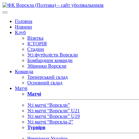
Головна
Новини
Клуб
Візитка
ІСТОРІЯ
Стадіон
Усі футболісти Ворскли
Бомбардири команди
Збірники Ворскли
Команда
Тренерський склад
Основний склад
Матчі
Матчі
Усі матчі “Ворскли”
Усі матчі “Ворскли” U21
Усі матчі “Ворскли” U19
Усі матчі “Ворскла-2”
Турніри
Чемпіонат України