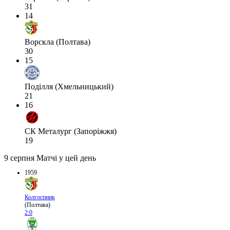
31
14
Ворскла (Полтава)
30
15
Поділля (Хмельницький)
21
16
СК Металург (Запоріжжя)
19
9 серпня
Матчі у цей день
1959
Колгоспник
(Полтава)
2:0