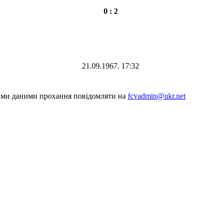
0 : 2
21.09.1967. 17:32
шими даними прохання повідомляти на
fcvadmin@ukr.net