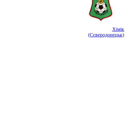
Хімік
(Сєверодонецьк)