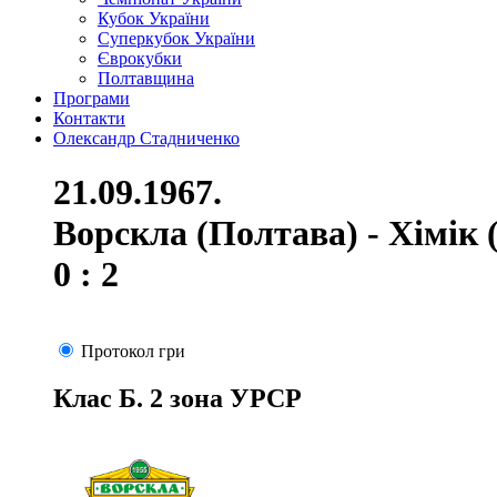
Кубок України
Суперкубок України
Єврокубки
Полтавщина
Програми
Контакти
Олександр Стадниченко
21.09.1967.
Ворскла (Полтава) - Хімік
0 : 2
Протокол гри
Клас Б. 2 зона УРСР