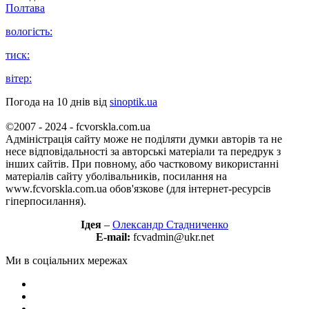
Полтава
вологість:
тиск:
вітер:
Погода на 10 днів від
sinoptik.ua
©2007 - 2024 - fcvorskla.com.ua
Адміністрація сайту може не поділяти думки авторів та не
несе відповідальності за авторські матеріали та передрук з
інших сайтів. При повному, або частковому використанні
матеріалів сайту уболівальників, посилання на
www.fcvorskla.com.ua обов'язкове (для інтернет-ресурсів
гіперпосилання).
Ідея
–
Олександр Стадниченко
E-mail:
fcvadmin@ukr.net
Ми в соціальних мережах