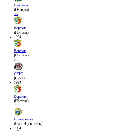
Нафтовик
(Охтирка)
3:2
Ворскла
(Полтава)
1993
Ворскла
(Полтава)
2:0
СБТС
(Суми)
1999
Ворскла
(Полтава)
2:0
Прикарпаття
(Івано-Франківськ)
2004