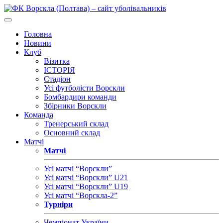
Головна
Новини
Клуб
Візитка
ІСТОРІЯ
Стадіон
Усі футболісти Ворскли
Бомбардири команди
Збірники Ворскли
Команда
Тренерський склад
Основний склад
Матчі
Матчі
Усі матчі “Ворскли”
Усі матчі “Ворскли” U21
Усі матчі “Ворскли” U19
Усі матчі “Ворскла-2”
Турніри
Чемпіонат України