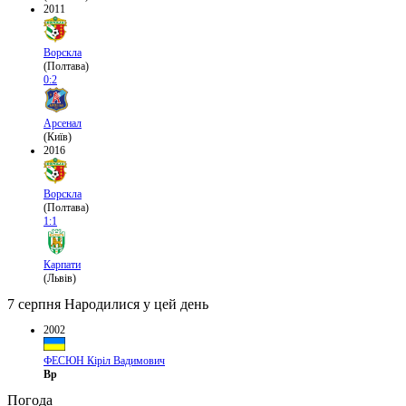
2011
Ворскла
(Полтава)
0:2
Арсенал
(Київ)
2016
Ворскла
(Полтава)
1:1
Карпати
(Львів)
7 серпня
Народилися у цей день
2002
ФЕСЮН Кіріл Вадимович
Вр
Погода