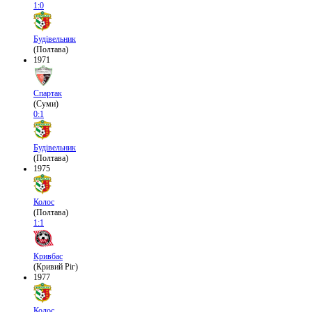
1:0
Будівельник
(Полтава)
1971
Спартак
(Суми)
0:1
Будівельник
(Полтава)
1975
Колос
(Полтава)
1:1
Кривбас
(Кривий Ріг)
1977
Колос