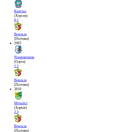
Кристал
(Херсон)
0:1
Ворскла
(Полтава)
2005
Чорноморець
(Одеса)
1:2
Ворскла
(Полтава)
2010
Металіст
(Харків)
2:3
Ворскла
(Полтава)