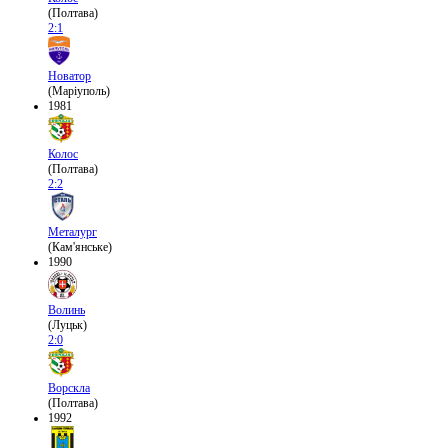
(Полтава)
2:1
Новатор
(Маріуполь)
1981
Колос
(Полтава)
2:2
Металург
(Кам'янське)
1990
Волинь
(Луцьк)
2:0
Ворскла
(Полтава)
1992