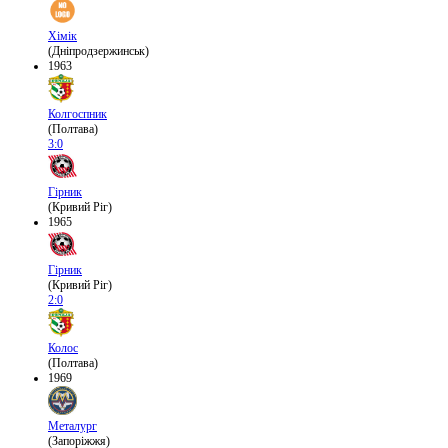
Хімік
(Дніпродзержинськ)
1963
Колгоспник
(Полтава)
3:0
Гірник
(Кривий Ріг)
1965
Гірник
(Кривий Ріг)
2:0
Колос
(Полтава)
1969
Металург
(Запоріжжя)