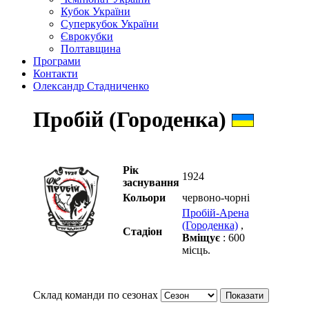
Кубок України
Суперкубок України
Єврокубки
Полтавщина
Програми
Контакти
Олександр Стадниченко
Пробій (Городенка)
Рік
1924
заснування
Кольори
червоно-чорні
Пробій-Арена
(Городенка)
,
Стадіон
Вміщує
: 600
місць.
Склад команди по сезонах