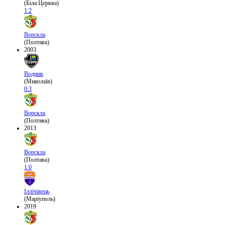
(Біла Церква)
1:2
Ворскла
(Полтава)
2003
Водник
(Миколаїв)
0:3
Ворскла
(Полтава)
2013
Ворскла
(Полтава)
1:0
Іллічівець
(Маріуполь)
2019