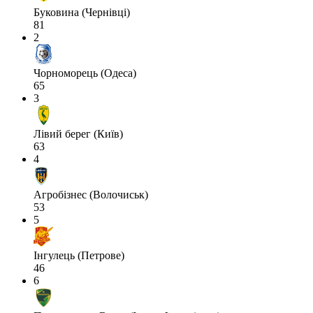
Буковина (Чернівці)
81
2
Чорноморець (Одеса)
65
3
Лівий берег (Київ)
63
4
Агробізнес (Волочиськ)
53
5
Інгулець (Петрове)
46
6