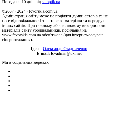
Погода на 10 днів від
sinoptik.ua
©2007 - 2024 - fcvorskla.com.ua
Адміністрація сайту може не поділяти думки авторів та не
несе відповідальності за авторські матеріали та передрук з
інших сайтів. При повному, або частковому використанні
матеріалів сайту уболівальників, посилання на
www.fcvorskla.com.ua обов'язкове (для інтернет-ресурсів
гіперпосилання).
Ідея
–
Олександр Стадниченко
E-mail:
fcvadmin@ukr.net
Ми в соціальних мережах