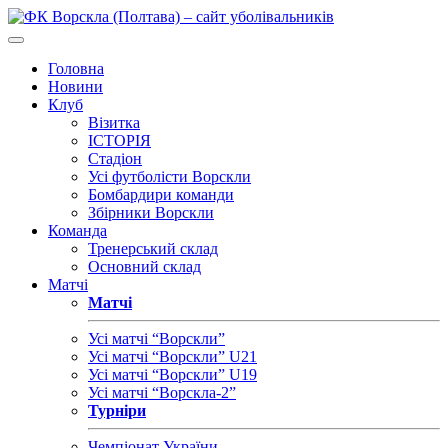
Головна
Новини
Клуб
Візитка
ІСТОРІЯ
Стадіон
Усі футболісти Ворскли
Бомбардири команди
Збірники Ворскли
Команда
Тренерський склад
Основний склад
Матчі
Матчі
Усі матчі “Ворскли”
Усі матчі “Ворскли” U21
Усі матчі “Ворскли” U19
Усі матчі “Ворскла-2”
Турніри
Чемпіонат України