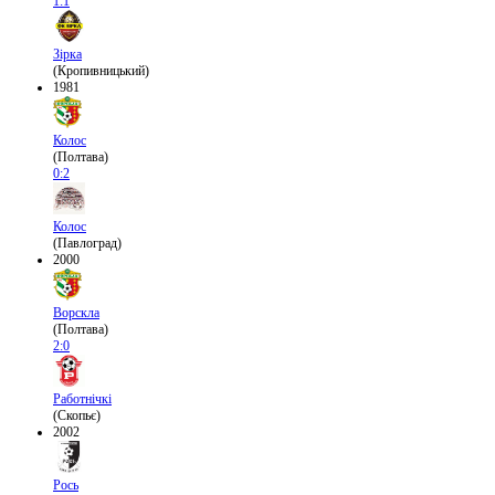
1:1
Зірка
(Кропивницький)
1981
Колос
(Полтава)
0:2
Колос
(Павлоград)
2000
Ворскла
(Полтава)
2:0
Работнічкі
(Скопьє)
2002
Рось