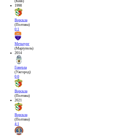
(Київ)
1998
Ворскла
(Полтава)
0:1
Металург
(Маріуполь)
2014
Говерла
(Ужгород)
0:0
Ворскла
(Полтава)
2021
Ворскла
(Полтава)
4:1