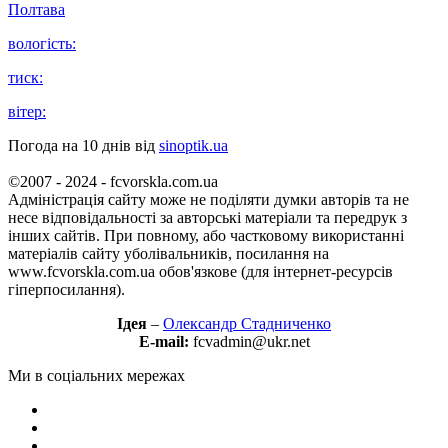
Полтава
вологість:
тиск:
вітер:
Погода на 10 днів від
sinoptik.ua
©2007 - 2024 - fcvorskla.com.ua
Адміністрація сайту може не поділяти думки авторів та не
несе відповідальності за авторські матеріали та передрук з
інших сайтів. При повному, або частковому використанні
матеріалів сайту уболівальників, посилання на
www.fcvorskla.com.ua обов'язкове (для інтернет-ресурсів
гіперпосилання).
Ідея
–
Олександр Стадниченко
E-mail:
fcvadmin@ukr.net
Ми в соціальних мережах