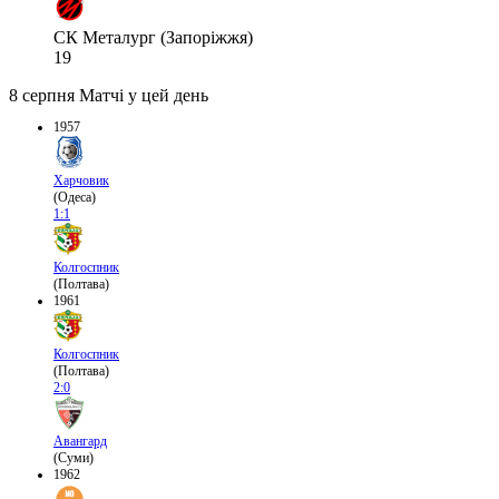
СК Металург (Запоріжжя)
19
8 серпня
Матчі у цей день
1957
Харчовик
(Одеса)
1:1
Колгоспник
(Полтава)
1961
Колгоспник
(Полтава)
2:0
Авангард
(Суми)
1962