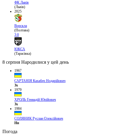
ФК Львів
(Львів)
2025
Ворскла
(Полтава)
3:0
ЮКСА
(Тарасівка)
8 серпня
Народилися у цей день
1967
САРТАНІЯ Кахабер Нодарійович
Зх
1979
ХРОЛЬ Геннадій Юрійович
Зх
1984
СОЛЯНИК Руслан Олексійович
Нп
Погода