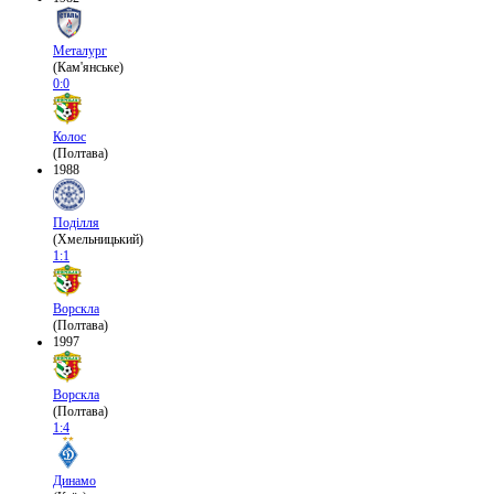
Металург
(Кам'янське)
0:0
Колос
(Полтава)
1988
Поділля
(Хмельницький)
1:1
Ворскла
(Полтава)
1997
Ворскла
(Полтава)
1:4
Динамо