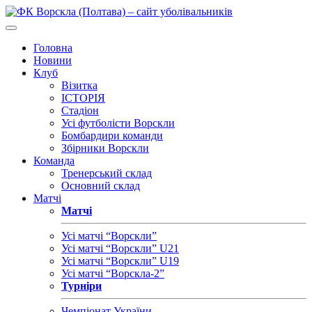
Головна
Новини
Клуб
Візитка
ІСТОРІЯ
Стадіон
Усі футболісти Ворскли
Бомбардири команди
Збірники Ворскли
Команда
Тренерський склад
Основний склад
Матчі
Матчі
Усі матчі “Ворскли”
Усі матчі “Ворскли” U21
Усі матчі “Ворскли” U19
Усі матчі “Ворскла-2”
Турніри
Чемпіонат України