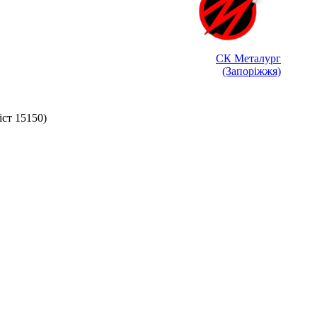
СК Металург
(Запоріжжя)
іст 15150)