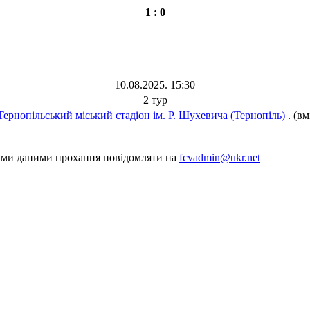
1 : 0
10.08.2025. 15:30
2 тур
Тернопільський міський стадіон ім. Р. Шухевича (Тернопіль)
. (вм
шими даними прохання повідомляти на
fcvadmin@ukr.net