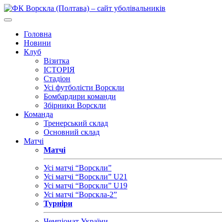
Головна
Новини
Клуб
Візитка
ІСТОРІЯ
Стадіон
Усі футболісти Ворскли
Бомбардири команди
Збірники Ворскли
Команда
Тренерський склад
Основний склад
Матчі
Матчі
Усі матчі “Ворскли”
Усі матчі “Ворскли” U21
Усі матчі “Ворскли” U19
Усі матчі “Ворскла-2”
Турніри
Чемпіонат України