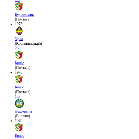
Будівельник
(Полтава)
1973
Зірка
(Кропивницький)
2:2
Колос
(Полтава)
1976
Колос
(Полтава)
1:0
Локомотив
(Вінниця)
1979
Колос