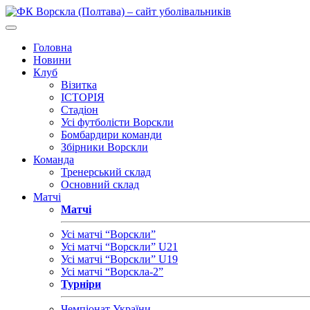
Головна
Новини
Клуб
Візитка
ІСТОРІЯ
Стадіон
Усі футболісти Ворскли
Бомбардири команди
Збірники Ворскли
Команда
Тренерський склад
Основний склад
Матчі
Матчі
Усі матчі “Ворскли”
Усі матчі “Ворскли” U21
Усі матчі “Ворскли” U19
Усі матчі “Ворскла-2”
Турніри
Чемпіонат України