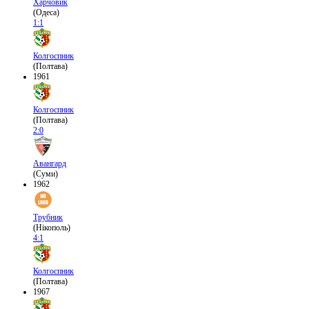
Харчовик
(Одеса)
1:1
Колгоспник
(Полтава)
1961
Колгоспник
(Полтава)
2:0
Авангард
(Суми)
1962
Трубник
(Нікополь)
4:1
Колгоспник
(Полтава)
1967