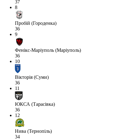
37
8
Пробій (Городенка)
36
9
Фенікс-Маріуполь (Маріуполь)
36
10
Вікторія (Суми)
36
11
ЮКСА (Тарасівка)
36
12
Нива (Тернопіль)
34