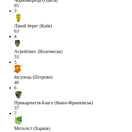
Чорноморець (Одеса)
65
3
Лівий берег (Київ)
63
4
Агробізнес (Волочиськ)
53
5
Інгулець (Петрове)
46
6
Прикарпаття-Благо (Івано-Франківськ)
37
7
Металіст (Харків)