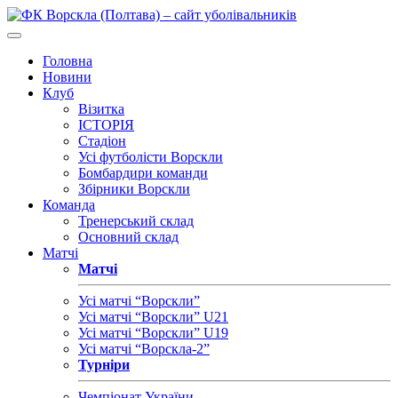
Головна
Новини
Клуб
Візитка
ІСТОРІЯ
Стадіон
Усі футболісти Ворскли
Бомбардири команди
Збірники Ворскли
Команда
Тренерський склад
Основний склад
Матчі
Матчі
Усі матчі “Ворскли”
Усі матчі “Ворскли” U21
Усі матчі “Ворскли” U19
Усі матчі “Ворскла-2”
Турніри
Чемпіонат України