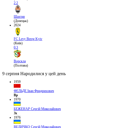
2:2
Шахтар
(Донецьк)
2024
FC Levy Bereg Kyiv
(Київ)
0:3
Ворскла
(Полтава)
9 серпня
Народилися у цей день
1959
ФЕЛЬДЕ Іван Фридрихович
Вр
1970
БЕЖЕНАР Сергій Миколайович
Зх
1976
ВЕЛИЧКО Сергій Миколайович