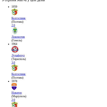
1959
Колгоспник
(Полтава)
2:0
Локомотив
(Гомель)
1964
Лучаферул
(Тирасполь)
3:0
Колгоспник
(Полтава)
1978
Новатор
(Маріуполь)
2:0