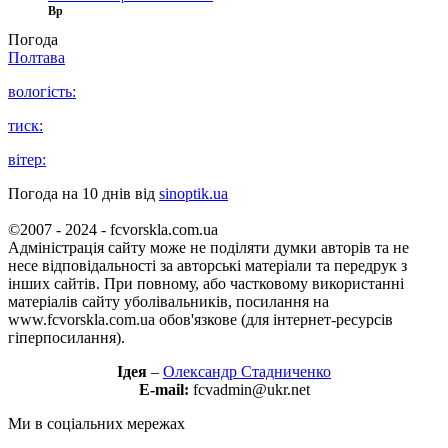
Вр
Погода
Полтава
вологість:
тиск:
вітер:
Погода на 10 днів від
sinoptik.ua
©2007 - 2024 - fcvorskla.com.ua
Адміністрація сайту може не поділяти думки авторів та не
несе відповідальності за авторські матеріали та передрук з
інших сайтів. При повному, або частковому використанні
матеріалів сайту уболівальників, посилання на
www.fcvorskla.com.ua обов'язкове (для інтернет-ресурсів
гіперпосилання).
Ідея
–
Олександр Стадниченко
E-mail:
fcvadmin@ukr.net
Ми в соціальних мережах