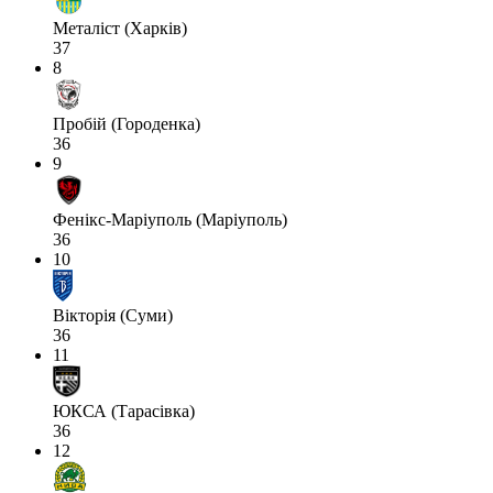
Металіст (Харків)
37
8
Пробій (Городенка)
36
9
Фенікс-Маріуполь (Маріуполь)
36
10
Вікторія (Суми)
36
11
ЮКСА (Тарасівка)
36
12