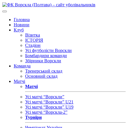
Головна
Новини
Клуб
Візитка
ІСТОРІЯ
Стадіон
Усі футболісти Ворскли
Бомбардири команди
Збірники Ворскли
Команда
Тренерський склад
Основний склад
Матчі
Матчі
Усі матчі “Ворскли”
Усі матчі “Ворскли” U21
Усі матчі “Ворскли” U19
Усі матчі “Ворскла-2”
Турніри
Чемпіонат України