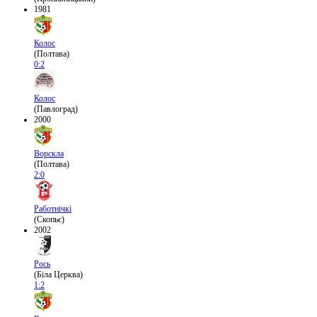
1981
Колос
(Полтава)
0:2
Колос
(Павлоград)
2000
Ворскла
(Полтава)
2:0
Работнічкі
(Скопьє)
2002
Рось
(Біла Церква)
1:2