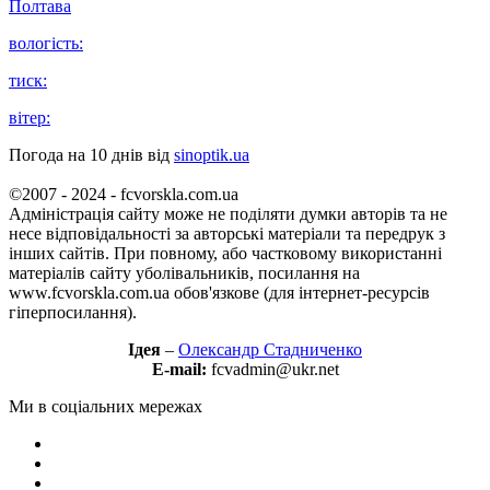
Полтава
вологість:
тиск:
вітер:
Погода на 10 днів від
sinoptik.ua
©2007 - 2024 - fcvorskla.com.ua
Адміністрація сайту може не поділяти думки авторів та не
несе відповідальності за авторські матеріали та передрук з
інших сайтів. При повному, або частковому використанні
матеріалів сайту уболівальників, посилання на
www.fcvorskla.com.ua обов'язкове (для інтернет-ресурсів
гіперпосилання).
Ідея
–
Олександр Стадниченко
E-mail:
fcvadmin@ukr.net
Ми в соціальних мережах