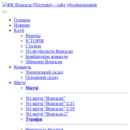
Головна
Новини
Клуб
Візитка
ІСТОРІЯ
Стадіон
Усі футболісти Ворскли
Бомбардири команди
Збірники Ворскли
Команда
Тренерський склад
Основний склад
Матчі
Матчі
Усі матчі “Ворскли”
Усі матчі “Ворскли” U21
Усі матчі “Ворскли” U19
Усі матчі “Ворскла-2”
Турніри
Чемпіонат України