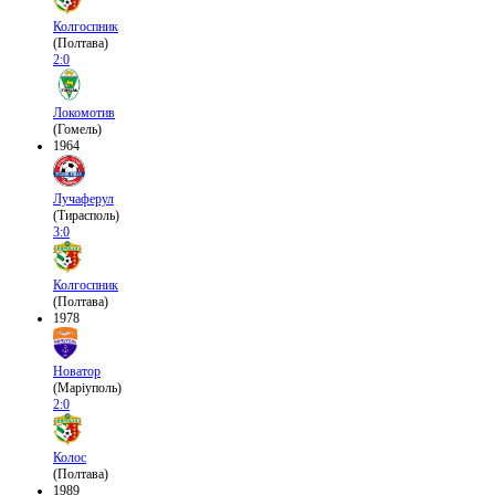
Колгоспник
(Полтава)
2:0
Локомотив
(Гомель)
1964
Лучаферул
(Тирасполь)
3:0
Колгоспник
(Полтава)
1978
Новатор
(Маріуполь)
2:0
Колос
(Полтава)
1989