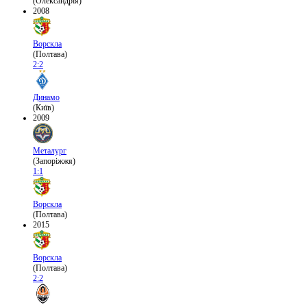
(Олександрія)
2008
Ворскла
(Полтава)
2:2
Динамо
(Київ)
2009
Металург
(Запоріжжя)
1:1
Ворскла
(Полтава)
2015
Ворскла
(Полтава)
2:2