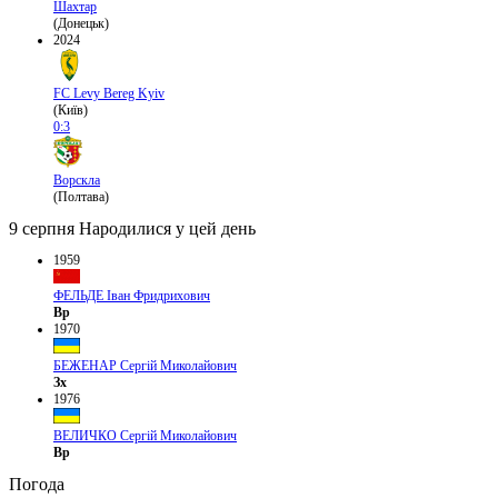
Шахтар
(Донецьк)
2024
FC Levy Bereg Kyiv
(Київ)
0:3
Ворскла
(Полтава)
9 серпня
Народилися у цей день
1959
ФЕЛЬДЕ Іван Фридрихович
Вр
1970
БЕЖЕНАР Сергій Миколайович
Зх
1976
ВЕЛИЧКО Сергій Миколайович
Вр
Погода