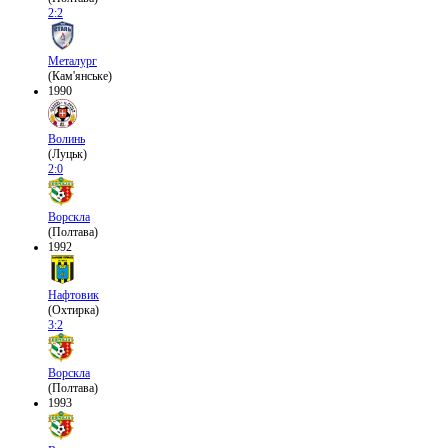
2:2
Металург
(Кам'янське)
1990
Волинь
(Луцьк)
2:0
Ворскла
(Полтава)
1992
Нафтовик
(Охтирка)
3:2
Ворскла
(Полтава)
1993