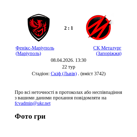
2 : 1
Фенікс-Маріуполь
СК Металург
(Маріуполь)
(Запоріжжя)
08.04.2026. 13:30
22 тур
Стадіон:
Скіф (Львів)
. (вміст 3742)
Про всі неточності в протоколах або неспівпадіння
з вашими даними прохання повідомляти на
fcvadmin@ukr.net
Фото гри