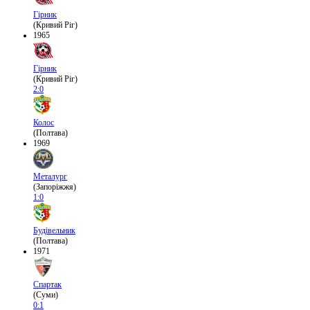
Гірник
(Кривий Ріг)
1965
Гірник
(Кривий Ріг)
2:0
Колос
(Полтава)
1969
Металург
(Запоріжжя)
1:0
Будівельник
(Полтава)
1971
Спартак
(Суми)
0:1