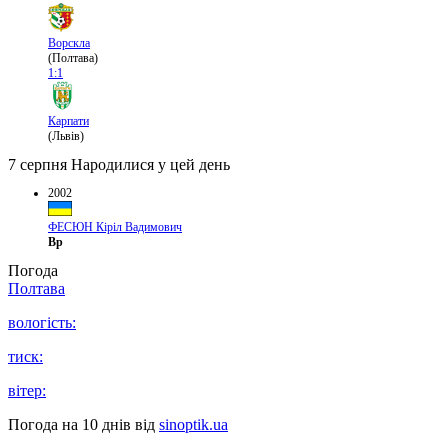
Ворскла
(Полтава)
1:1
Карпати
(Львів)
7 серпня
Народилися у цей день
2002
ФЕСЮН Кіріл Вадимович
Вр
Погода
Полтава
вологість:
тиск:
вітер:
Погода на 10 днів від
sinoptik.ua