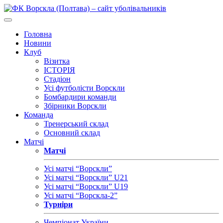
Головна
Новини
Клуб
Візитка
ІСТОРІЯ
Стадіон
Усі футболісти Ворскли
Бомбардири команди
Збірники Ворскли
Команда
Тренерський склад
Основний склад
Матчі
Матчі
Усі матчі “Ворскли”
Усі матчі “Ворскли” U21
Усі матчі “Ворскли” U19
Усі матчі “Ворскла-2”
Турніри
Чемпіонат України