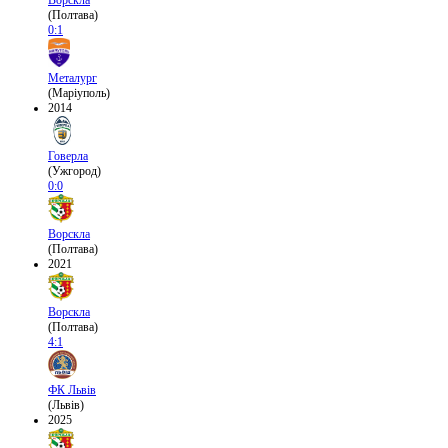
Ворскла
(Полтава)
0:1
Металург
(Маріуполь)
2014
Говерла
(Ужгород)
0:0
Ворскла
(Полтава)
2021
Ворскла
(Полтава)
4:1
ФК Львів
(Львів)
2025