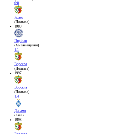
0:0
Колос
(Полтава)
1988
Поділля
(Хмельницький)
1:1
Ворскла
(Полтава)
1997
Ворскла
(Полтава)
1:4
Динамо
(Київ)
1998