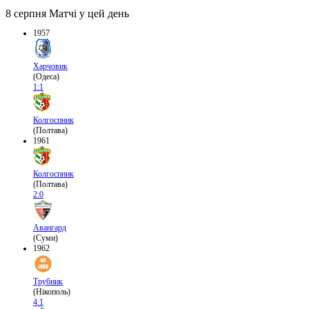
8 серпня
Матчі у цей день
1957
Харчовик
(Одеса)
1:1
Колгоспник
(Полтава)
1961
Колгоспник
(Полтава)
2:0
Авангард
(Суми)
1962
Трубник
(Нікополь)
4:1