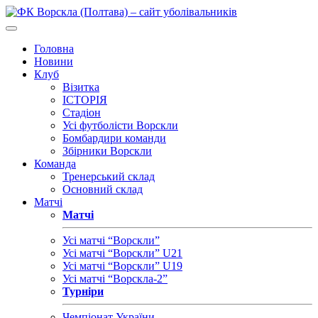
Головна
Новини
Клуб
Візитка
ІСТОРІЯ
Стадіон
Усі футболісти Ворскли
Бомбардири команди
Збірники Ворскли
Команда
Тренерський склад
Основний склад
Матчі
Матчі
Усі матчі “Ворскли”
Усі матчі “Ворскли” U21
Усі матчі “Ворскли” U19
Усі матчі “Ворскла-2”
Турніри
Чемпіонат України