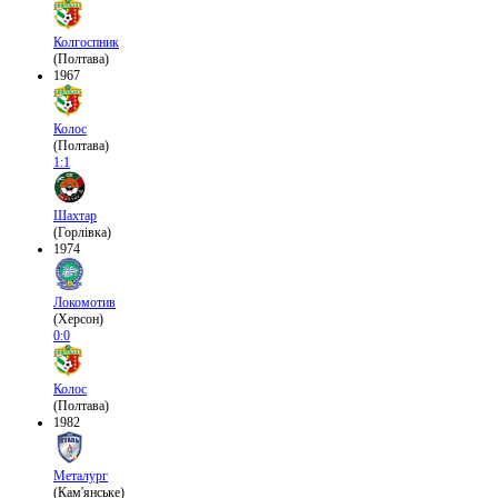
Колгоспник
(Полтава)
1967
Колос
(Полтава)
1:1
Шахтар
(Горлівка)
1974
Локомотив
(Херсон)
0:0
Колос
(Полтава)
1982
Металург
(Кам'янське)