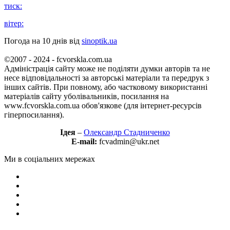
тиск:
вітер:
Погода на 10 днів від
sinoptik.ua
©2007 - 2024 - fcvorskla.com.ua
Адміністрація сайту може не поділяти думки авторів та не
несе відповідальності за авторські матеріали та передрук з
інших сайтів. При повному, або частковому використанні
матеріалів сайту уболівальників, посилання на
www.fcvorskla.com.ua обов'язкове (для інтернет-ресурсів
гіперпосилання).
Ідея
–
Олександр Стадниченко
E-mail:
fcvadmin@ukr.net
Ми в соціальних мережах