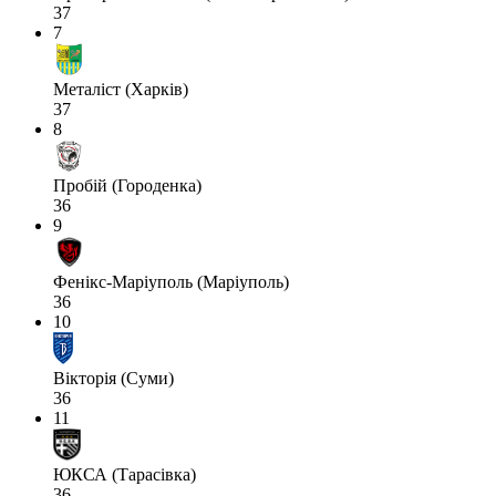
37
7
Металіст (Харків)
37
8
Пробій (Городенка)
36
9
Фенікс-Маріуполь (Маріуполь)
36
10
Вікторія (Суми)
36
11
ЮКСА (Тарасівка)
36