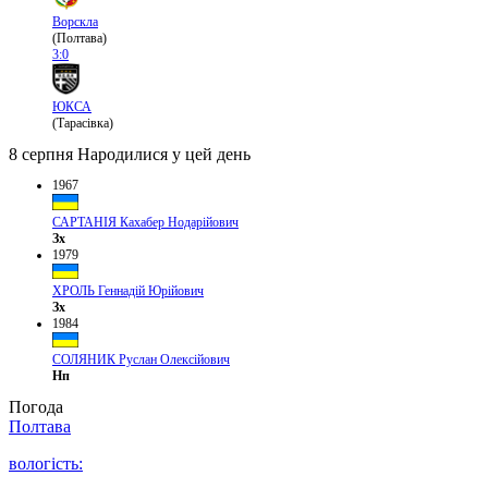
Ворскла
(Полтава)
3:0
ЮКСА
(Тарасівка)
8 серпня
Народилися у цей день
1967
САРТАНІЯ Кахабер Нодарійович
Зх
1979
ХРОЛЬ Геннадій Юрійович
Зх
1984
СОЛЯНИК Руслан Олексійович
Нп
Погода
Полтава
вологість: