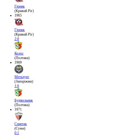
Гірник
(Кривий Ріг)
1965
Гірник
(Кривий Ріг)
2:0
Колос
(Полтава)
1969
Металург
(Запоріжжя)
1:0
Будівельник
(Полтава)
1971
Спартак
(Суми)
0:1