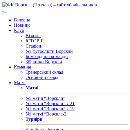
Головна
Новини
Клуб
Візитка
ІСТОРІЯ
Стадіон
Усі футболісти Ворскли
Бомбардири команди
Збірники Ворскли
Команда
Тренерський склад
Основний склад
Матчі
Матчі
Усі матчі “Ворскли”
Усі матчі “Ворскли” U21
Усі матчі “Ворскли” U19
Усі матчі “Ворскла-2”
Турніри
Чемпіонат України