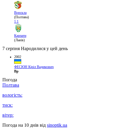
Ворскла
(Полтава)
1:1
Карпати
(Львів)
7 серпня
Народилися у цей день
2002
ФЕСЮН Кіріл Вадимович
Вр
Погода
Полтава
вологість:
тиск:
вітер:
Погода на 10 днів від
sinoptik.ua