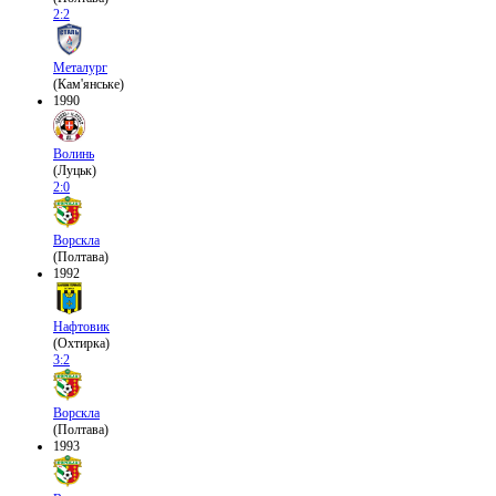
2:2
Металург
(Кам'янське)
1990
Волинь
(Луцьк)
2:0
Ворскла
(Полтава)
1992
Нафтовик
(Охтирка)
3:2
Ворскла
(Полтава)
1993