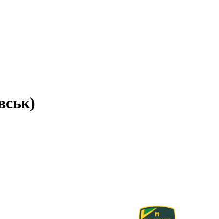
вськ)