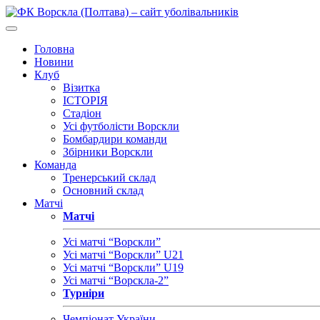
Головна
Новини
Клуб
Візитка
ІСТОРІЯ
Стадіон
Усі футболісти Ворскли
Бомбардири команди
Збірники Ворскли
Команда
Тренерський склад
Основний склад
Матчі
Матчі
Усі матчі “Ворскли”
Усі матчі “Ворскли” U21
Усі матчі “Ворскли” U19
Усі матчі “Ворскла-2”
Турніри
Чемпіонат України