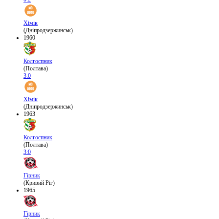
Хімік
(Дніпродзержинськ)
1960
Колгоспник
(Полтава)
3:0
Хімік
(Дніпродзержинськ)
1963
Колгоспник
(Полтава)
3:0
Гірник
(Кривий Ріг)
1965
Гірник