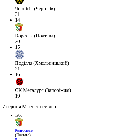
Чернігів (Чернігів)
31
14
Ворскла (Полтава)
30
15
Поділля (Хмельницький)
21
16
СК Металург (Запоріжжя)
19
7 серпня
Матчі у цей день
1958
Колгоспник
(Полтава)
0:2