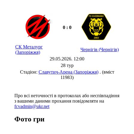
0 : 0
СК Металург
Чернігів (Чернігів)
(Запоріжжя)
29.05.2026. 12:00
28 тур
Стадіон:
Славутич-Арена (Запоріжжя)
. (вміст
11983)
Про всі неточності в протоколах або неспівпадіння
з вашими даними прохання повідомляти на
fcvadmin@ukr.net
Фото гри