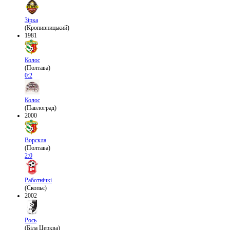
Зірка
(Кропивницький)
1981
Колос
(Полтава)
0:2
Колос
(Павлоград)
2000
Ворскла
(Полтава)
2:0
Работнічкі
(Скопьє)
2002
Рось
(Біла Церква)