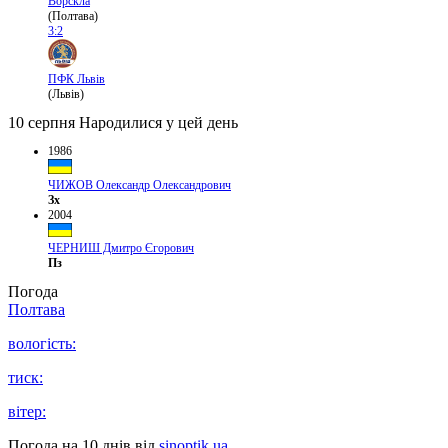
Ворскла
(Полтава)
3:2
ПФК Львів
(Львів)
10 серпня
Народилися у цей день
1986
ЧИЖОВ Олександр Олександрович
Зх
2004
ЧЕРНИШ Дмитро Єгорович
Пз
Погода
Полтава
вологість:
тиск:
вітер:
Погода на 10 днів від
sinoptik.ua