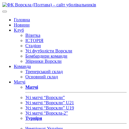
Головна
Новини
Клуб
Візитка
ІСТОРІЯ
Стадіон
Усі футболісти Ворскли
Бомбардири команди
Збірники Ворскли
Команда
Тренерський склад
Основний склад
Матчі
Матчі
Усі матчі “Ворскли”
Усі матчі “Ворскли” U21
Усі матчі “Ворскли” U19
Усі матчі “Ворскла-2”
Турніри
Чемпіонат України