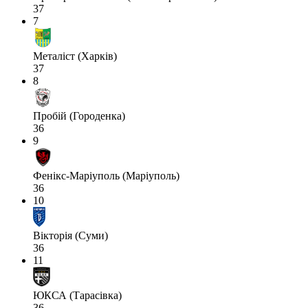
37
7
Металіст (Харків)
37
8
Пробій (Городенка)
36
9
Фенікс-Маріуполь (Маріуполь)
36
10
Вікторія (Суми)
36
11
ЮКСА (Тарасівка)
36