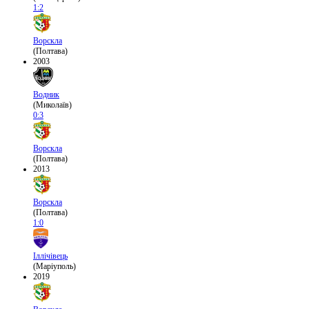
1:2
Ворскла
(Полтава)
2003
Водник
(Миколаїв)
0:3
Ворскла
(Полтава)
2013
Ворскла
(Полтава)
1:0
Іллічівець
(Маріуполь)
2019