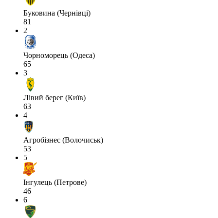
Буковина (Чернівці)
81
2
Чорноморець (Одеса)
65
3
Лівий берег (Київ)
63
4
Агробізнес (Волочиськ)
53
5
Інгулець (Петрове)
46
6