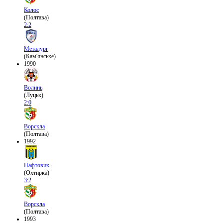
Колос
(Полтава)
2:2
Металург
(Кам'янське)
1990
Волинь
(Луцьк)
2:0
Ворскла
(Полтава)
1992
Нафтовик
(Охтирка)
3:2
Ворскла
(Полтава)
1993