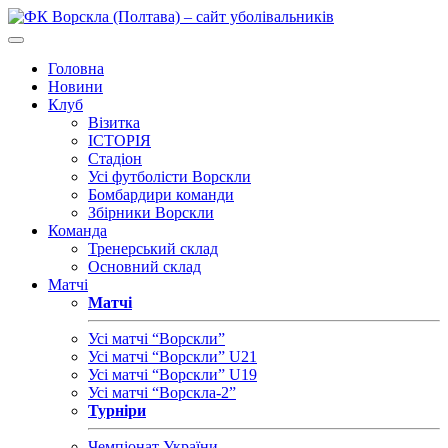
Головна
Новини
Клуб
Візитка
ІСТОРІЯ
Стадіон
Усі футболісти Ворскли
Бомбардири команди
Збірники Ворскли
Команда
Тренерський склад
Основний склад
Матчі
Матчі
Усі матчі “Ворскли”
Усі матчі “Ворскли” U21
Усі матчі “Ворскли” U19
Усі матчі “Ворскла-2”
Турніри
Чемпіонат України