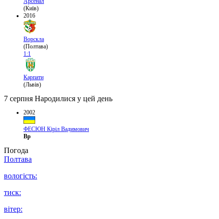
Арсенал
(Київ)
2016
Ворскла
(Полтава)
1:1
Карпати
(Львів)
7 серпня
Народилися у цей день
2002
ФЕСЮН Кіріл Вадимович
Вр
Погода
Полтава
вологість:
тиск:
вітер: