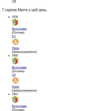
19
7 серпня
Матчі у цей день
1958
Колгоспник
(Полтава)
0:2
Хімік
(Дніпродзержинськ)
1960
Колгоспник
(Полтава)
3:0
Хімік
(Дніпродзержинськ)
1963
Колгоспник
(Полтава)