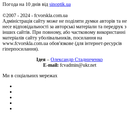
Погода на 10 днів від
sinoptik.ua
©2007 - 2024 - fcvorskla.com.ua
Адміністрація сайту може не поділяти думки авторів та не
несе відповідальності за авторські матеріали та передрук з
інших сайтів. При повному, або частковому використанні
матеріалів сайту уболівальників, посилання на
www.fcvorskla.com.ua обов'язкове (для інтернет-ресурсів
гіперпосилання).
Ідея
–
Олександр Стадниченко
E-mail:
fcvadmin@ukr.net
Ми в соціальних мережах