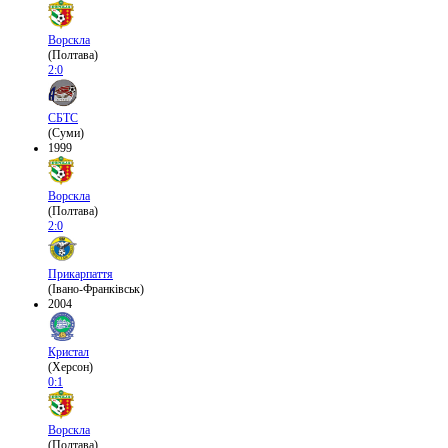
Ворскла
(Полтава)
2:0
СБТС
(Суми)
1999
Ворскла
(Полтава)
2:0
Прикарпаття
(Івано-Франківськ)
2004
Кристал
(Херсон)
0:1
Ворскла
(Полтава)