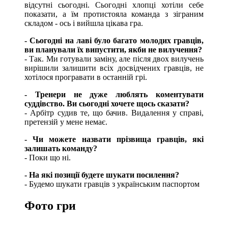
відсутні сьогодні. Сьогодні хлопці хотіли себе
показати, а їм протистояла команда з зіграним
складом - ось і вийшла цікава гра.
- Сьогодні на лаві було багато молодих гравців,
ви планували їх випустити, якби не вилучення?
- Так. Ми готували заміну, але після двох вилучень
вирішили залишити всіх досвідчених гравців, не
хотілося програвати в останній грі.
- Тренери не дуже люблять коментувати
суддівство. Ви сьогодні хочете щось сказати?
- Арбітр судив те, що бачив. Видалення у справі,
претензій у мене немає.
- Чи можете назвати прізвища гравців, які
залишать команду?
- Поки що ні.
- На які позиції будете шукати посилення?
- Будемо шукати гравців з українським паспортом
Фото гри