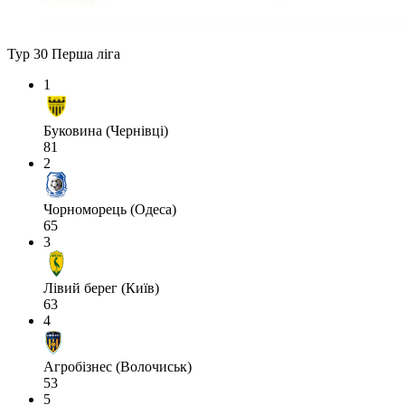
Тур 30
Перша ліга
1
Буковина (Чернівці)
81
2
Чорноморець (Одеса)
65
3
Лівий берег (Київ)
63
4
Агробізнес (Волочиськ)
53
5