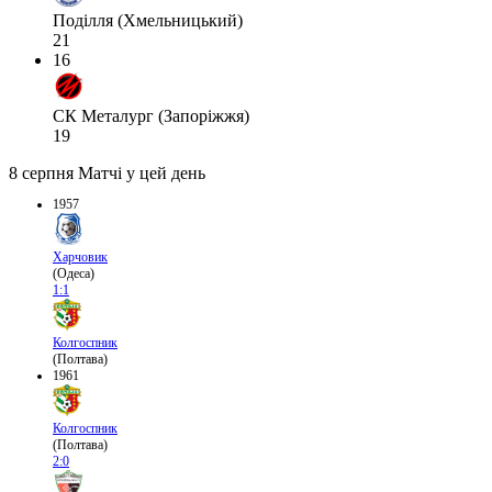
Поділля (Хмельницький)
21
16
СК Металург (Запоріжжя)
19
8 серпня
Матчі у цей день
1957
Харчовик
(Одеса)
1:1
Колгоспник
(Полтава)
1961
Колгоспник
(Полтава)
2:0