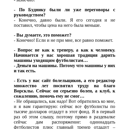
- По Буднику были ли уже переговоры с
руководством?
- Конечно, давно были. Я его сегодня и не
поставил, чтобы цена на него была меньше.
- Вы думаете, это поможет?
- Конечно! Если и не при мне, все равно поможет.
- Вопрос не как к тренеру, а как к человеку.
Начинается у нас хорошая традиция дарить
машины уходящим футболистам…
- Деньги на машины. Потому что машины у них
и так есть.
- Есть у нас сайт болельщиков, а его редактор
множество лет посвятил труду на благо
Ворсклы. Сейчас он серьезно болен, а клуб, к
сожалению, помочь ему не смог…
- Не обращались, как надо! Вот обратились ко мне,
и я вам гарантирую: сейчас все футболисты по
тысяче долларов отдадут в этот фонд. Я в первый
раз об этом слышу, поэтому прямо в раздевалке
сейчас дам распоряжение: одиннадцать
футболистов плюс главный тренер отдадут –