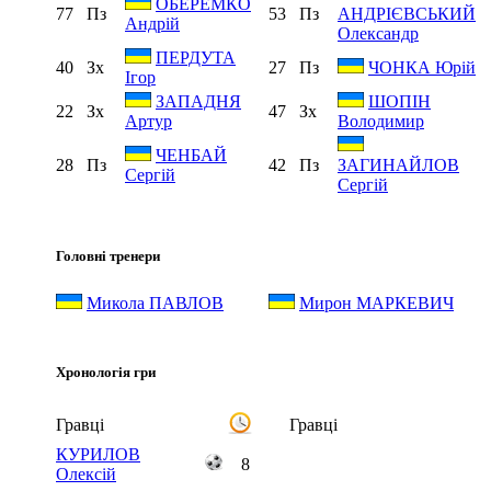
ОБЕРЕМКО
77
Пз
53
Пз
АНДРІЄВСЬКИЙ
Андрій
Олександр
ПЕРДУТА
40
Зх
27
Пз
ЧОНКА Юрій
Ігор
ЗАПАДНЯ
ШОПІН
22
Зх
47
Зх
Артур
Володимир
ЧЕНБАЙ
28
Пз
42
Пз
ЗАГИНАЙЛОВ
Сергій
Сергій
Головні тренери
Микола ПАВЛОВ
Мирон МАРКЕВИЧ
Хронологія гри
Гравці
Гравці
КУРИЛОВ
8
Олексій