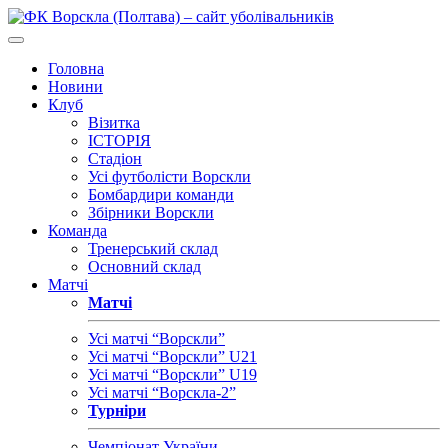
Головна
Новини
Клуб
Візитка
ІСТОРІЯ
Стадіон
Усі футболісти Ворскли
Бомбардири команди
Збірники Ворскли
Команда
Тренерський склад
Основний склад
Матчі
Матчі
Усі матчі “Ворскли”
Усі матчі “Ворскли” U21
Усі матчі “Ворскли” U19
Усі матчі “Ворскла-2”
Турніри
Чемпіонат України