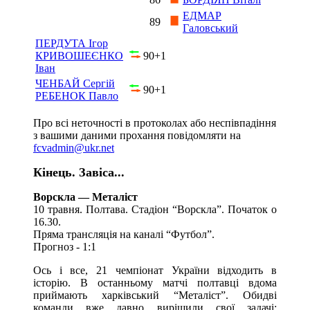
ЕДМАР
89
Галовський
ПЕРДУТА Ігор
КРИВОШЕЄНКО
90+1
Іван
ЧЕНБАЙ Сергій
90+1
РЕБЕНОК Павло
Про всі неточності в протоколах або неспівпадіння
з вашими даними прохання повідомляти на
fcvadmin@ukr.net
Кінець. Завіса...
Ворскла — Металіст
10 травня. Полтава. Стадіон “Ворскла”. Початок о
16.30.
Пряма трансляція на каналі “Футбол”.
Прогноз - 1:1
Ось і все, 21 чемпіонат України відходить в
історію. В останньому матчі полтавці вдома
приймають харківський “Металіст”. Обидві
команди вже давно вирішили свої задачі: