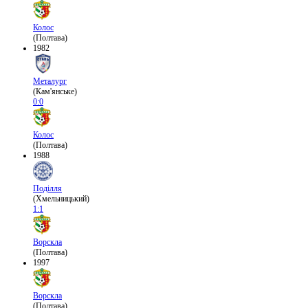
Колос
(Полтава)
1982
Металург
(Кам'янське)
0:0
Колос
(Полтава)
1988
Поділля
(Хмельницький)
1:1
Ворскла
(Полтава)
1997
Ворскла
(Полтава)