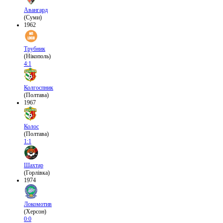
Авангард
(Суми)
1962
Трубник
(Нікополь)
4:1
Колгоспник
(Полтава)
1967
Колос
(Полтава)
1:1
Шахтар
(Горлівка)
1974
Локомотив
(Херсон)
0:0