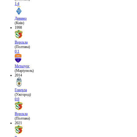
1:4
Динамо
(Київ)
1998
Ворскла
(Полтава)
0:1
Металург
(Маріуполь)
2014
Говерла
(Ужгород)
0:0
Ворскла
(Полтава)
2021