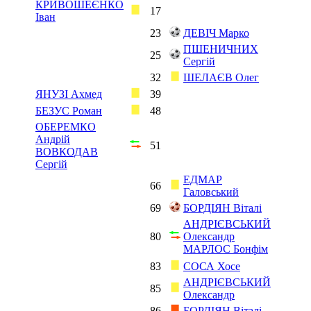
КРИВОШЕЄНКО
17
Іван
23
ДЕВІЧ Марко
ПШЕНИЧНИХ
25
Сергій
32
ШЕЛАЄВ Олег
ЯНУЗІ Ахмед
39
БЕЗУС Роман
48
ОБЕРЕМКО
Андрій
51
ВОВКОДАВ
Сергій
ЕДМАР
66
Галовський
69
БОРДІЯН Віталі
АНДРІЄВСЬКИЙ
80
Олександр
МАРЛОС Бонфім
83
СОСА Хосе
АНДРІЄВСЬКИЙ
85
Олександр
86
БОРДІЯН Віталі