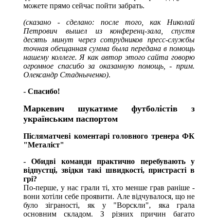
можете прямо сейчас пойти забрать.
(сказано - сделано: после того, как Николай
Петрович вышел из конференц-зала, спустя
десять минут через сотрудников пресс-службы
точная обещанная сумма была передана в помощь
нашему коллеге. Я как автор этого сайта говорю
огромное спасибо за оказанную помощь, - прим.
Олександр Стадныченко)
.
- Спасибо!
Маркевич шукатиме футболістів з
українським паспортом
Післяматчеві коментарі головного тренера ФК
"Металіст"
- Обидві команди практично перебувають у
відпустці, звідки такі швидкості, пристрасті в
грі?
По-перше, у нас грали ті, хто менше грав раніше -
вони хотіли себе проявити. Але відчувалося, що не
було зіграності, як у "Ворскли", яка грала
основним складом. З різних причин багато