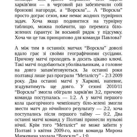
харків'яни — в черговий раз забезпечили собі
бронзові нагороди, а “Ворскла”... А “Ворскла”
просто дограє сезон, вже немає жодних турнірних
задач. Хоча якщо подивитися на турнірну
таблицю, можна побачити, що перемога біло-
зелених ґарантує їм восьмий рядок у підсумку.
Хоча чи це так принципово для команди Павлова?
А між тим в останніх матчах “Ворскла” доволі
вдало грає зі своїми географічними сусідами.
Причому матчі проходять в досить цікаво ключі.
Такі матчі подобаються уболівальникам, а головне
на довго запам'ятовуються. За останні роки
полтавці лише раз програли “Металісту” - 2:3 2009
року. Два останні матчі у Харкові, напевне,
згадуватимуть ще довго. У сезоні 2010/11
“Ворскла” змогла обіграли харків'ян 3:2, причому
команда поступалась — 1:2. А у матчі першого
кола цьогорічного чемпіонату біло-зелені змогли
звести матч до нічийного результату — 2:2, хоча
поступались після першого тайму — 0:2. Два
останні матчі команд у Полтаві принесли нульові
нічиї. Крім того “Металіст” не може забити у
Полтаві з квітня 2009-го, коли команда Мирона
Маркевича здолала “Ворсклу” - 1:0.