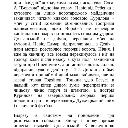
при ліквідації виходу сам-на-сам, вискакував Соса.
А "Ворскла" відповіла голом. Навіс від Ребенка з
кутового на лінію воротарського майданчика
закінчився чітким кивком головою Курилова –
м’яч у сітці! Команди обмінювались гострими
напівмоментами, доки Воробей не перевірив
капітана господарів на пильність сильним ударом.
Долганський не дрімав, перевівши м’яч на
кутовий. Навіс, Едмар підправляє далі, а Девіч з
пари метрів розстрілює порожні ворота. Нічия. І
вже за хвилину все зовсім перекинулось з ніг на
голову, коли після навісу з кута поля захисники
забули про Пшеничних, а останній в дотик сильно
відправив кулю в дев’ятку – 1:2. До кінця тайму
ворскляни принаймні двічі мали забивати, але на
заваді ставав Горяїнов. Тонкий удар Безуса в
дальній кут кіпер дивом зумів переправити за
лицьову лінію поруч зі штангою, а постріл
Курилова на завершальних акордах першої
половини гри – в перекладину. Дуже цікавий тайм
і насичений футбол.
Відразу із свистком на поновлення гри
розпочалися гойдалки. Знову і знову зривав
оплески глядачів Долганський. З величезною