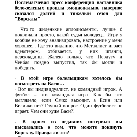
Послематчевая пресс-конференция наставника
бело-зеленых прошла эмоционально, наверное
сказался долгий и тяжелый сезон для
"Ворсклы"
- Что-то жиденькие аплодисменты, лучше б
покричали просто, какой судья молодец... Игру я
вообще не хочу анализировать, настроение у меня
хорошее... Где это виданно, что Металлист играет
вдевятером, отбивается, у них штанги,
перекладины. Жалею только, что Пердуту и
Ченбая поздно выпустил, так бы могли и
победить.
- В этой игре болельщикам хотелось бы
посмотреть на Васю…
- Вот вы индивидуалист, не командный игрок. А
футбол – это командная игра. Как бы это
выглядело, если Сачко выходит, а Есин или
Величко нет? Глупый вопрос. Один футболист не
играет. Чем они хуже Васи?!
- В одном из недавних интервью вы
высказались о том, что можете покинуть
Ворсклу. Правда ли это?