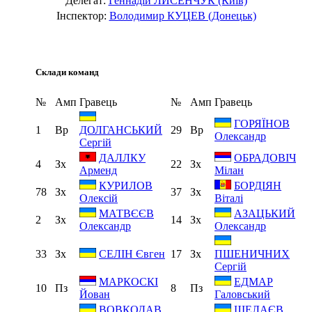
Делегат:
Геннадій ЛИСЕНЧУК (Київ)
Інспектор:
Володимир КУЦЕВ (Донецьк)
Склади команд
№
Амп
Гравець
№
Амп
Гравець
ГОРЯЇНОВ
1
Вр
29
Вр
ДОЛГАНСЬКИЙ
Олександр
Сергій
ДАЛЛКУ
ОБРАДОВІЧ
4
Зх
22
Зх
Арменд
Мілан
КУРИЛОВ
БОРДІЯН
78
Зх
37
Зх
Олексій
Віталі
МАТВЄЄВ
АЗАЦЬКИЙ
2
Зх
14
Зх
Олександр
Олександр
33
Зх
17
Зх
СЕЛІН Євген
ПШЕНИЧНИХ
Сергій
МАРКОСКІ
ЕДМАР
10
Пз
8
Пз
Йован
Галовський
ВОВКОДАВ
ШЕЛАЄВ