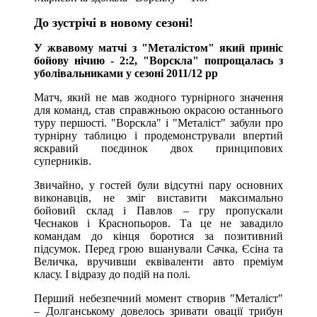
До зустрічі в новому сезоні!
У жвавому матчі з "Металістом" який приніс
бойову нічию - 2:2, "Ворскла" попрощалась з
уболівальниками у сезоні 2011/12 рр
Матч, який не мав жодного турнірного значення
для команд, став справжньою окрасою останнього
туру першості. "Ворскла" і "Металіст" забули про
турнірну таблицю і продемонстрували впертий
яскравий поєдинок двох принципових
суперників.
Звичайно, у гостей були відсутні пару основних
виконавців, не зміг виставити максимально
бойовий склад і Павлов – гру пропускали
Чеснаков і Краснопьоров. Та це не завадило
командам до кінця боротися за позитивний
підсумок. Перед грою вшанували Сачка, Єсіна та
Величка, вручивши еквіваленти авто преміум
класу. І відразу до подій на полі.
Перший небезпечний момент створив "Металіст"
– Долганському довелось зривати овації трибун