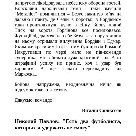
напругою ліквідовувала небезпеку оборона гостей.
Ворскляни нарощували темп і таки змусили
"Металіст" помилитися – Безус накинув м’яч на
дальню штангу, де Селін в боротьбі з Бордіяном
таки проштовхнули кулю в сітку. Знову нічия!
Тиск на ворота Горяїнова все посилювався.
Функції лідера узяв на себе Безус – за пару хвилин
на ньому отримали вилучення Бордіян і Едмар.
Яким же красивим і ефектним був прохід Романа!
Накрутивши по черзі мало не пів-команди
суперника, міг забивати дуже красивий гол. А от
штрафний успіху не приніс, хоч і удар був
хорошим. А ще згадати перекладину від
Маркоскі...
Бойова, напружена, неоднозначна нічия як
підсумок такого ж сезону.
Дякуємо, командо!
Віталій Сонікссон
Николай Павлов: "Есть два футболиста,
которых я удержать не смогу"