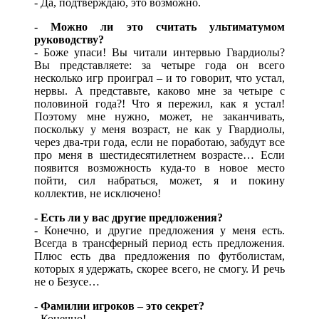
- Да, подтверждаю, это возможно.
- Можно ли это считать ультиматумом
руководству?
- Боже упаси! Вы читали интервью Гвардиолы?
Вы представляете: за четыре года он всего
несколько игр проиграл – и то говорит, что устал,
нервы. А представьте, каково мне за четыре с
половиной года?! Что я пережил, как я устал!
Поэтому мне нужно, может, не заканчивать,
поскольку у меня возраст, не как у Гвардиолы,
через два-три года, если не поработаю, забудут все
про меня в шестидесятилетнем возрасте… Если
появится возможность куда-то в новое место
пойти, сил набраться, может, я и покину
коллектив, не исключено!
- Есть ли у вас другие предложения?
- Конечно, и другие предложения у меня есть.
Всегда в трансферный период есть предложения.
Плюс есть два предложения по футболистам,
которых я удержать, скорее всего, не смогу. И речь
не о Безусе…
- Фамилии игроков – это секрет?
- Конечно!