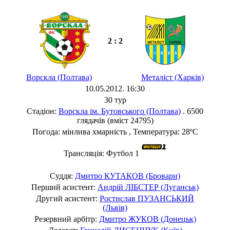
2 : 2
Ворскла (Полтава)
Металіст (Харків)
10.05.2012. 16:30
30 тур
Стадіон:
Ворскла ім. Бутовського (Полтава)
. 6500
глядачів (вміст 24795)
Погода: мінлива хмарність , Температура: 28ºC
Трансляція: Футбол 1
Суддя:
Дмитро КУТАКОВ (Бровари)
Перший асистент:
Андрій ЛІБСТЕР (Луганськ)
Другий асистент:
Ростислав ПУЗАНСЬКИЙ
(Львів)
Резервний арбітр:
Дмитро ЖУКОВ (Донецьк)