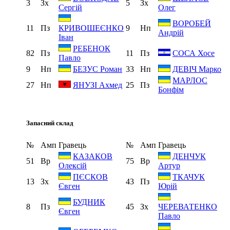
3
Зх
5
Зх
Сергій
Олег
ВОРОБЕЙ
11
Пз
9
Нп
КРИВОШЕЄНКО
Андрій
Іван
РЕБЕНОК
82
Пз
11
Пз
СОСА Хосе
Павло
9
Нп
33
Нп
БЕЗУС Роман
ДЕВІЧ Марко
МАРЛОС
27
Нп
25
Пз
ЯНУЗІ Ахмед
Бонфім
Запасний склад
№
Амп
Гравець
№
Амп
Гравець
КАЗАКОВ
ДЕНЧУК
51
Вр
75
Вр
Олексій
Артур
ПЄСКОВ
ТКАЧУК
13
Зх
43
Пз
Євген
Юрій
БУДНИК
8
Пз
45
Зх
ЧЕРЕВАТЕНКО
Євген
Павло