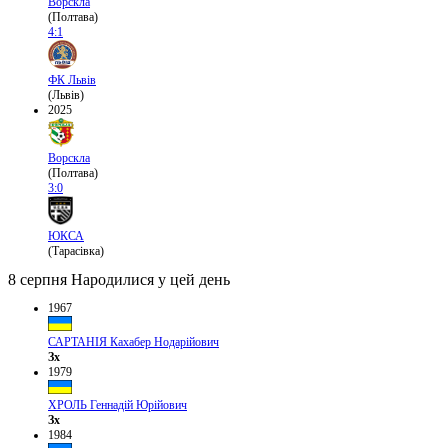
Ворскла
(Полтава)
4:1
ФК Львів
(Львів)
2025
Ворскла
(Полтава)
3:0
ЮКСА
(Тарасівка)
8 серпня
Народилися у цей день
1967
САРТАНІЯ Кахабер Нодарійович
Зх
1979
ХРОЛЬ Геннадій Юрійович
Зх
1984