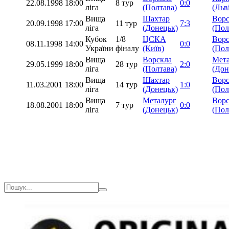
22.08.1998
18:00
8 тур
0:0
ліга
(Полтава)
(Льв
Вища
Шахтар
Ворс
20.09.1998
17:00
11 тур
7:3
ліга
(Донецьк)
(Пол
Кубок
1/8
ЦСКА
Ворс
08.11.1998
14:00
0:0
України
фіналу
(Київ)
(Пол
Вища
Ворскла
Мета
29.05.1999
18:00
28 тур
2:0
ліга
(Полтава)
(Дон
Вища
Шахтар
Ворс
11.03.2001
18:00
14 тур
1:0
ліга
(Донецьк)
(Пол
Вища
Металург
Ворс
18.08.2001
18:00
7 тур
0:0
ліга
(Донецьк)
(Пол