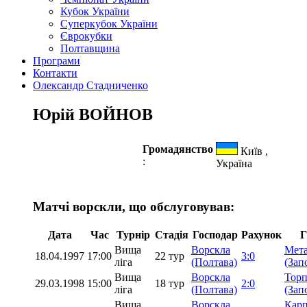
Кубок України
Суперкубок України
Єврокубки
Полтавщина
Програми
Контакти
Олександр Стадниченко
Юрій ВОЙНОВ
Громадянство
Київ ,
:
Україна
Матчі ворскли, що обслуговував:
Дата
Час
Турнір
Стадія
Господар
Рахунок
Г
Вища
Ворскла
Мета
18.04.1997
17:00
22 тур
3:0
ліга
(Полтава)
(Зап
Вища
Ворскла
Торп
29.03.1998
15:00
18 тур
2:0
ліга
(Полтава)
(Зап
Вища
Ворскла
Кар