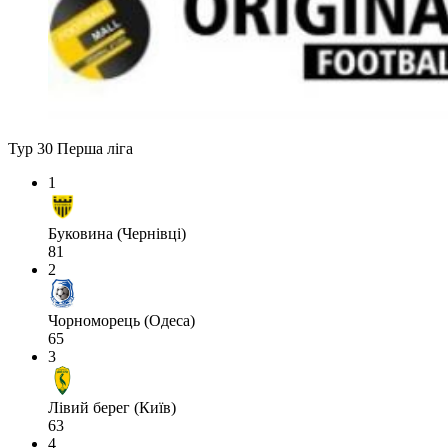
Тур 30
Перша ліга
1
Буковина (Чернівці)
81
2
Чорноморець (Одеса)
65
3
Лівий берег (Київ)
63
4