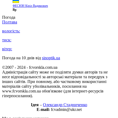
ФЕСЮН Кіріл Вадимович
Вр
Погода
Полтава
вологість:
тиск:
вітер:
Погода на 10 днів від
sinoptik.ua
©2007 - 2024 - fcvorskla.com.ua
Адміністрація сайту може не поділяти думки авторів та не
несе відповідальності за авторські матеріали та передрук з
інших сайтів. При повному, або частковому використанні
матеріалів сайту уболівальників, посилання на
www.fcvorskla.com.ua обов'язкове (для інтернет-ресурсів
гіперпосилання).
Ідея
–
Олександр Стадниченко
E-mail:
fcvadmin@ukr.net