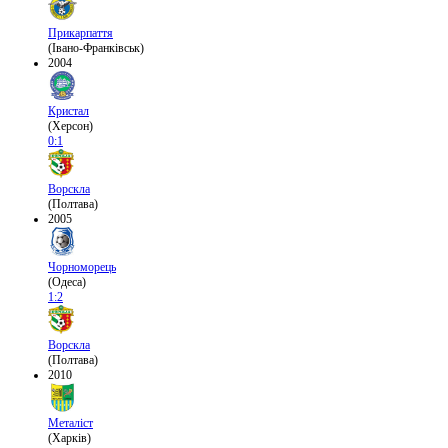
Прикарпаття
(Івано-Франківськ)
2004
Кристал
(Херсон)
0:1
Ворскла
(Полтава)
2005
Чорноморець
(Одеса)
1:2
Ворскла
(Полтава)
2010
Металіст
(Харків)