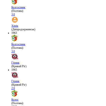
Колгоспник
(Полтава)
3:0
Хімік
(Дніпродзержинськ)
1963
Колгоспник
(Полтава)
3:0
Гірник
(Кривий Ріг)
1965
Гірник
(Кривий Ріг)
2:0
Колос
(Полтава)