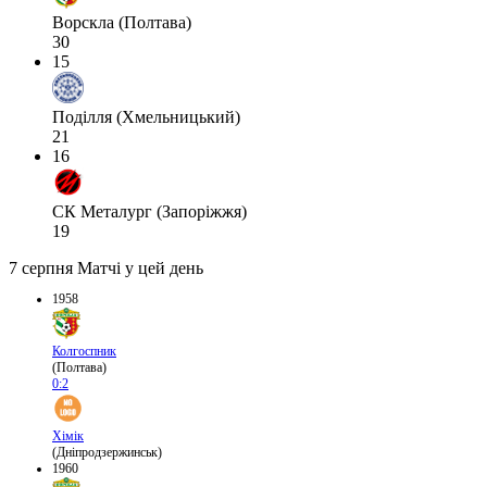
Ворскла (Полтава)
30
15
Поділля (Хмельницький)
21
16
СК Металург (Запоріжжя)
19
7 серпня
Матчі у цей день
1958
Колгоспник
(Полтава)
0:2
Хімік
(Дніпродзержинськ)
1960