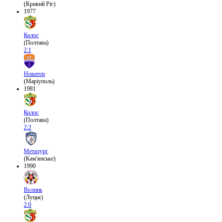
(Кривий Ріг)
1977
Колос
(Полтава)
2:1
Новатор
(Маріуполь)
1981
Колос
(Полтава)
2:2
Металург
(Кам'янське)
1990
Волинь
(Луцьк)
2:0