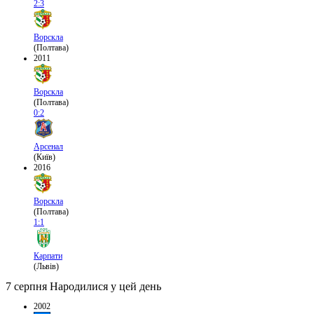
2:3
Ворскла
(Полтава)
2011
Ворскла
(Полтава)
0:2
Арсенал
(Київ)
2016
Ворскла
(Полтава)
1:1
Карпати
(Львів)
7 серпня
Народилися у цей день
2002