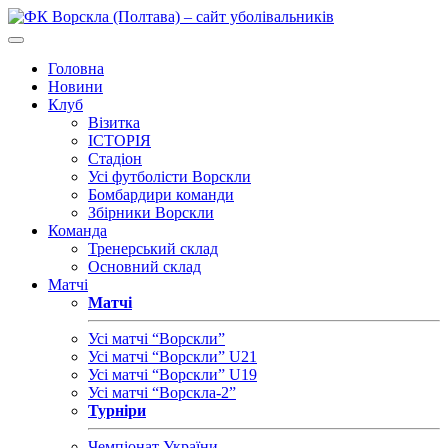
Головна
Новини
Клуб
Візитка
ІСТОРІЯ
Стадіон
Усі футболісти Ворскли
Бомбардири команди
Збірники Ворскли
Команда
Тренерський склад
Основний склад
Матчі
Матчі
Усі матчі “Ворскли”
Усі матчі “Ворскли” U21
Усі матчі “Ворскли” U19
Усі матчі “Ворскла-2”
Турніри
Чемпіонат України