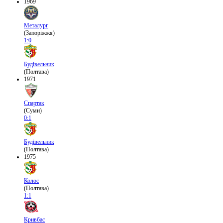
1969
Металург
(Запоріжжя)
1:0
Будівельник
(Полтава)
1971
Спартак
(Суми)
0:1
Будівельник
(Полтава)
1975
Колос
(Полтава)
1:1
Кривбас