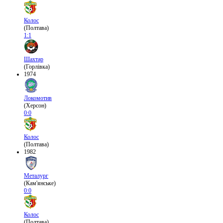
Колос
(Полтава)
1:1
Шахтар
(Горлівка)
1974
Локомотив
(Херсон)
0:0
Колос
(Полтава)
1982
Металург
(Кам'янське)
0:0
Колос
(Полтава)