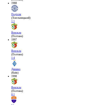
1988
Поділля
(Хмельницький)
1:1
Ворскла
(Полтава)
1997
Ворскла
(Полтава)
1:4
Динамо
(Київ)
1998
Ворскла
(Полтава)
0:1