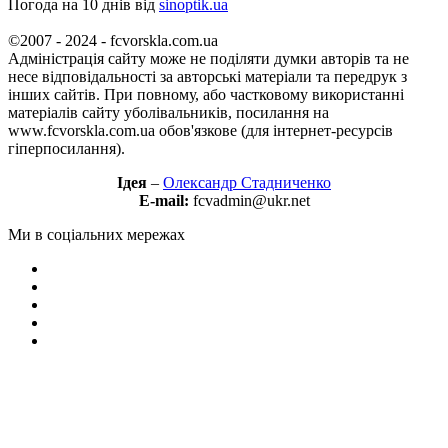
Погода на 10 днів від
sinoptik.ua
©2007 - 2024 - fcvorskla.com.ua
Адміністрація сайту може не поділяти думки авторів та не
несе відповідальності за авторські матеріали та передрук з
інших сайтів. При повному, або частковому використанні
матеріалів сайту уболівальників, посилання на
www.fcvorskla.com.ua обов'язкове (для інтернет-ресурсів
гіперпосилання).
Ідея
–
Олександр Стадниченко
E-mail:
fcvadmin@ukr.net
Ми в соціальних мережах