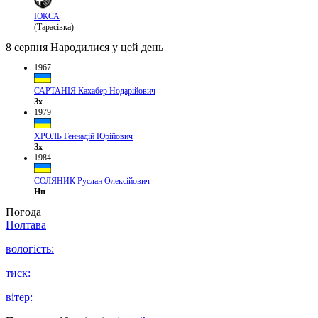
ЮКСА
(Тарасівка)
8 серпня
Народилися у цей день
1967
САРТАНІЯ Кахабер Нодарійович
Зх
1979
ХРОЛЬ Геннадій Юрійович
Зх
1984
СОЛЯНИК Руслан Олексійович
Нп
Погода
Полтава
вологість:
тиск:
вітер: