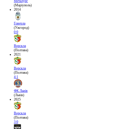
Металург
(Маріуполь)
2014
Говерла
(Ужгород)
0:0
Ворскла
(Полтава)
2021
Ворскла
(Полтава)
4:1
ФК Львів
(Львів)
2025
Ворскла
(Полтава)
3:0