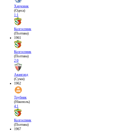
Харчовик
(Одеса)
1:1
Колгоспник
(Полтава)
1961
Колгоспник
(Полтава)
2:0
Авангард
(Суми)
1962
Трубник
(Нікополь)
4:1
Колгоспник
(Полтава)
1967