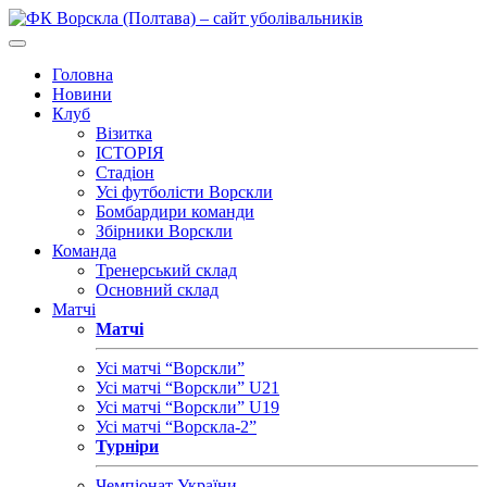
Головна
Новини
Клуб
Візитка
ІСТОРІЯ
Стадіон
Усі футболісти Ворскли
Бомбардири команди
Збірники Ворскли
Команда
Тренерський склад
Основний склад
Матчі
Матчі
Усі матчі “Ворскли”
Усі матчі “Ворскли” U21
Усі матчі “Ворскли” U19
Усі матчі “Ворскла-2”
Турніри
Чемпіонат України