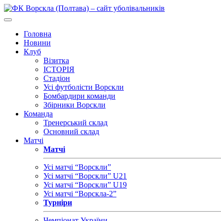
Головна
Новини
Клуб
Візитка
ІСТОРІЯ
Стадіон
Усі футболісти Ворскли
Бомбардири команди
Збірники Ворскли
Команда
Тренерський склад
Основний склад
Матчі
Матчі
Усі матчі “Ворскли”
Усі матчі “Ворскли” U21
Усі матчі “Ворскли” U19
Усі матчі “Ворскла-2”
Турніри
Чемпіонат України