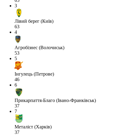
65
3
Лівий берег (Київ)
63
4
Агробізнес (Волочиськ)
53
5
Інгулець (Петрове)
46
6
Прикарпаття-Благо (Івано-Франківськ)
37
7
Металіст (Харків)
37