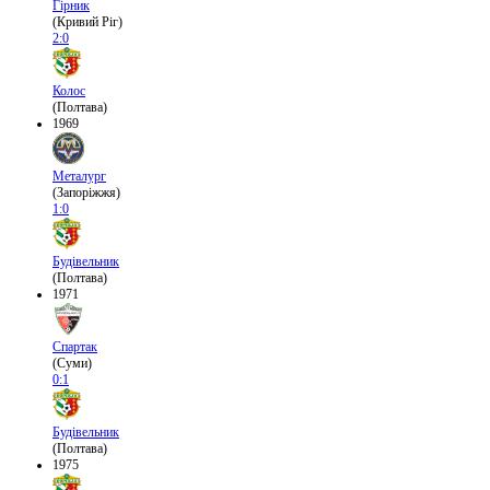
Гірник
(Кривий Ріг)
2:0
Колос
(Полтава)
1969
Металург
(Запоріжжя)
1:0
Будівельник
(Полтава)
1971
Спартак
(Суми)
0:1
Будівельник
(Полтава)
1975