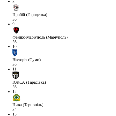
8
Пробій (Городенка)
36
9
Фенікс-Маріуполь (Маріуполь)
36
10
Вікторія (Суми)
36
11
ЮКСА (Тарасівка)
36
12
Нива (Тернопіль)
34
13