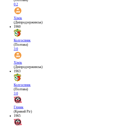
(Полтава)
0:2
Хімік
(Дніпродзержинськ)
1960
Колгоспник
(Полтава)
3:0
Хімік
(Дніпродзержинськ)
1963
Колгоспник
(Полтава)
3:0
Гірник
(Кривий Ріг)
1965