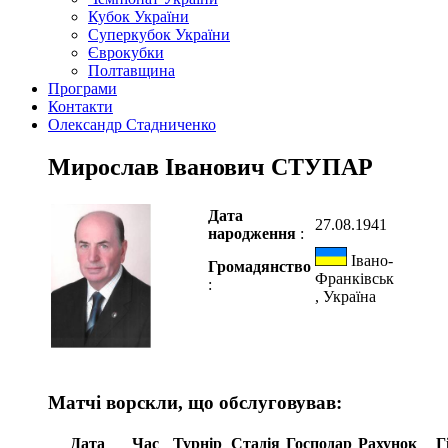
Кубок України
Суперкубок України
Єврокубки
Полтавщина
Програми
Контакти
Олександр Стадниченко
Мирослав Іванович СТУПАР
Дата
27.08.1941
народження
:
Івано-
Громадянство
Франківськ
:
, Україна
Матчі ворскли, що обслуговував:
Дата
Час
Турнір
Стадія
Господар
Рахунок
Г