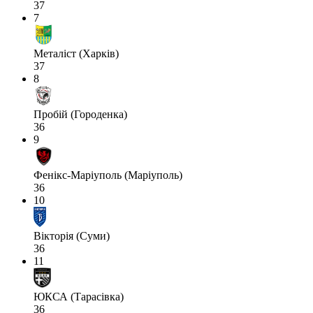
37
7
Металіст (Харків)
37
8
Пробій (Городенка)
36
9
Фенікс-Маріуполь (Маріуполь)
36
10
Вікторія (Суми)
36
11
ЮКСА (Тарасівка)
36