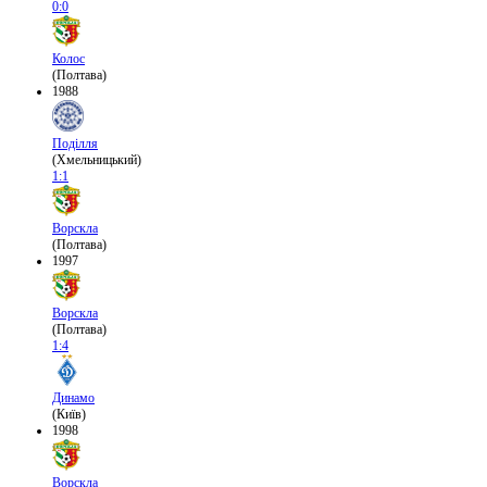
0:0
Колос
(Полтава)
1988
Поділля
(Хмельницький)
1:1
Ворскла
(Полтава)
1997
Ворскла
(Полтава)
1:4
Динамо
(Київ)
1998
Ворскла