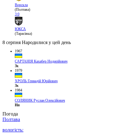
Ворскла
(Полтава)
3:0
ЮКСА
(Тарасівка)
8 серпня
Народилися у цей день
1967
САРТАНІЯ Кахабер Нодарійович
Зх
1979
ХРОЛЬ Геннадій Юрійович
Зх
1984
СОЛЯНИК Руслан Олексійович
Нп
Погода
Полтава
вологість: