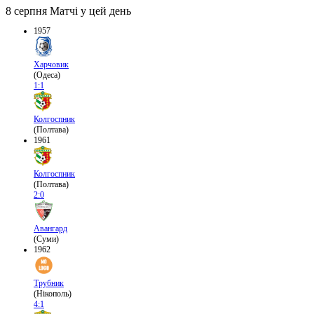
8 серпня
Матчі у цей день
1957
Харчовик
(Одеса)
1:1
Колгоспник
(Полтава)
1961
Колгоспник
(Полтава)
2:0
Авангард
(Суми)
1962
Трубник
(Нікополь)
4:1