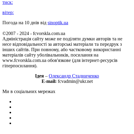
тиск:
вітер:
Погода на 10 днів від
sinoptik.ua
©2007 - 2024 - fcvorskla.com.ua
Адміністрація сайту може не поділяти думки авторів та не
несе відповідальності за авторські матеріали та передрук з
інших сайтів. При повному, або частковому використанні
матеріалів сайту уболівальників, посилання на
www.fcvorskla.com.ua обов'язкове (для інтернет-ресурсів
гіперпосилання).
Ідея
–
Олександр Стадниченко
E-mail:
fcvadmin@ukr.net
Ми в соціальних мережах