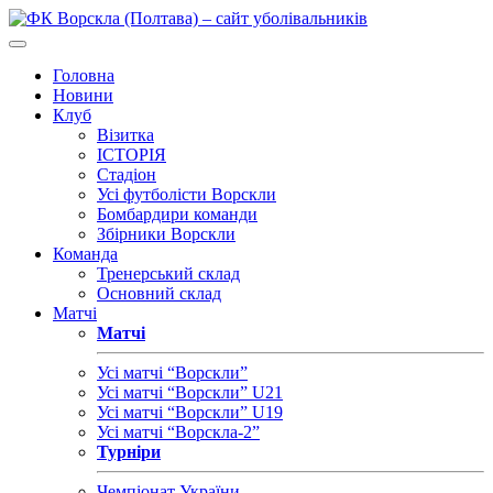
Головна
Новини
Клуб
Візитка
ІСТОРІЯ
Стадіон
Усі футболісти Ворскли
Бомбардири команди
Збірники Ворскли
Команда
Тренерський склад
Основний склад
Матчі
Матчі
Усі матчі “Ворскли”
Усі матчі “Ворскли” U21
Усі матчі “Ворскли” U19
Усі матчі “Ворскла-2”
Турніри
Чемпіонат України