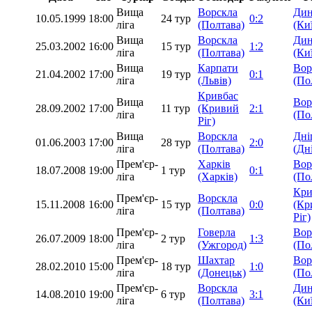
Вища
Ворскла
Дин
10.05.1999
18:00
24 тур
0:2
ліга
(Полтава)
(Ки
Вища
Ворскла
Дин
25.03.2002
16:00
15 тур
1:2
ліга
(Полтава)
(Ки
Вища
Карпати
Вор
21.04.2002
17:00
19 тур
0:1
ліга
(Львів)
(По
Кривбас
Вища
Вор
28.09.2002
17:00
11 тур
(Кривий
2:1
ліга
(По
Ріг)
Вища
Ворскла
Дні
01.06.2003
17:00
28 тур
2:0
ліга
(Полтава)
(Дн
Прем'єр-
Харків
Вор
18.07.2008
19:00
1 тур
0:1
ліга
(Харків)
(По
Кри
Прем'єр-
Ворскла
15.11.2008
16:00
15 тур
0:0
(Кр
ліга
(Полтава)
Ріг)
Прем'єр-
Говерла
Вор
26.07.2009
18:00
2 тур
1:3
ліга
(Ужгород)
(По
Прем'єр-
Шахтар
Вор
28.02.2010
15:00
18 тур
1:0
ліга
(Донецьк)
(По
Прем'єр-
Ворскла
Дин
14.08.2010
19:00
6 тур
3:1
ліга
(Полтава)
(Ки