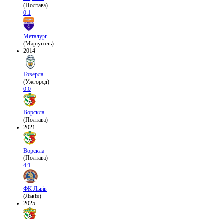
(Полтава)
0:1
Металург
(Маріуполь)
2014
Говерла
(Ужгород)
0:0
Ворскла
(Полтава)
2021
Ворскла
(Полтава)
4:1
ФК Львів
(Львів)
2025