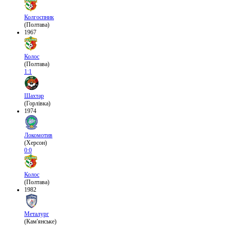
Колгоспник
(Полтава)
1967
Колос
(Полтава)
1:1
Шахтар
(Горлівка)
1974
Локомотив
(Херсон)
0:0
Колос
(Полтава)
1982
Металург
(Кам'янське)