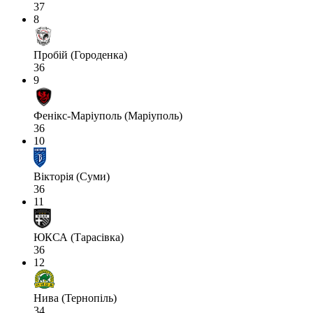
37
8
Пробій (Городенка)
36
9
Фенікс-Маріуполь (Маріуполь)
36
10
Вікторія (Суми)
36
11
ЮКСА (Тарасівка)
36
12
Нива (Тернопіль)
34