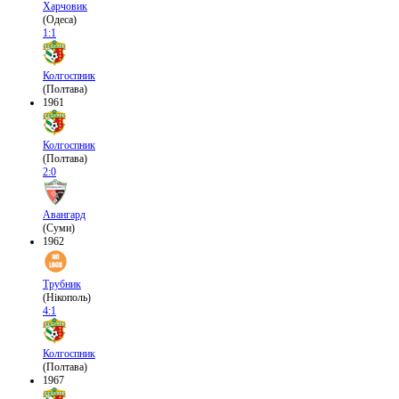
Харчовик
(Одеса)
1:1
Колгоспник
(Полтава)
1961
Колгоспник
(Полтава)
2:0
Авангард
(Суми)
1962
Трубник
(Нікополь)
4:1
Колгоспник
(Полтава)
1967