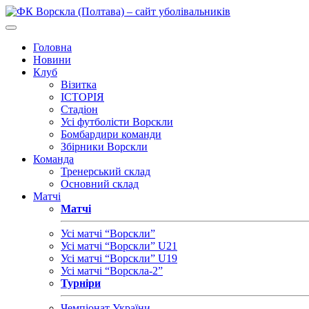
Головна
Новини
Клуб
Візитка
ІСТОРІЯ
Стадіон
Усі футболісти Ворскли
Бомбардири команди
Збірники Ворскли
Команда
Тренерський склад
Основний склад
Матчі
Матчі
Усі матчі “Ворскли”
Усі матчі “Ворскли” U21
Усі матчі “Ворскли” U19
Усі матчі “Ворскла-2”
Турніри
Чемпіонат України