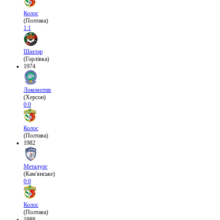
Колос
(Полтава)
1:1
Шахтар
(Горлівка)
1974
Локомотив
(Херсон)
0:0
Колос
(Полтава)
1982
Металург
(Кам'янське)
0:0
Колос
(Полтава)
1988