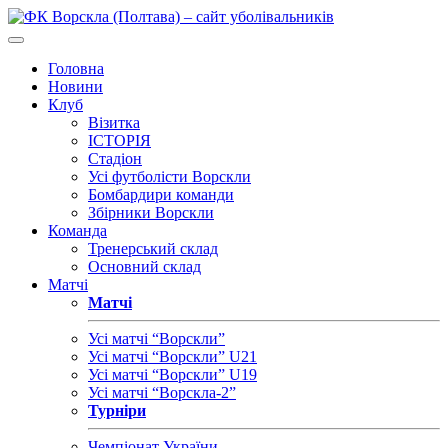
Головна
Новини
Клуб
Візитка
ІСТОРІЯ
Стадіон
Усі футболісти Ворскли
Бомбардири команди
Збірники Ворскли
Команда
Тренерський склад
Основний склад
Матчі
Матчі
Усі матчі “Ворскли”
Усі матчі “Ворскли” U21
Усі матчі “Ворскли” U19
Усі матчі “Ворскла-2”
Турніри
Чемпіонат України