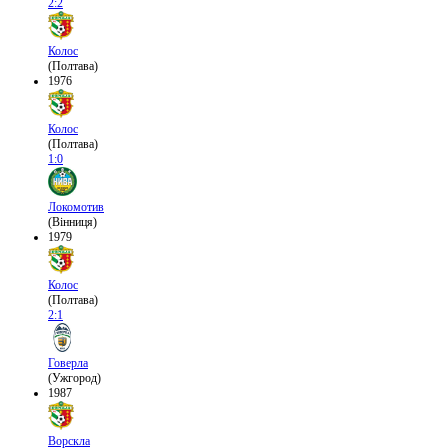
2:2
Колос
(Полтава)
1976
Колос
(Полтава)
1:0
Локомотив
(Вінниця)
1979
Колос
(Полтава)
2:1
Говерла
(Ужгород)
1987
Ворскла