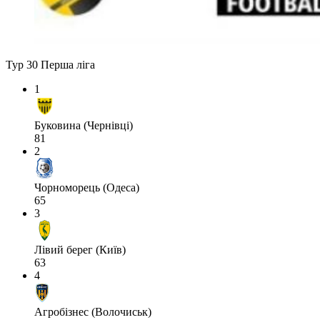
Тур 30
Перша ліга
1
Буковина (Чернівці)
81
2
Чорноморець (Одеса)
65
3
Лівий берег (Київ)
63
4
Агробізнес (Волочиськ)