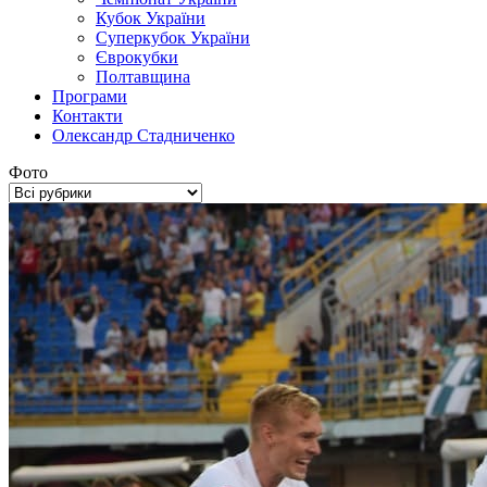
Кубок України
Суперкубок України
Єврокубки
Полтавщина
Програми
Контакти
Олександр Стадниченко
Фото