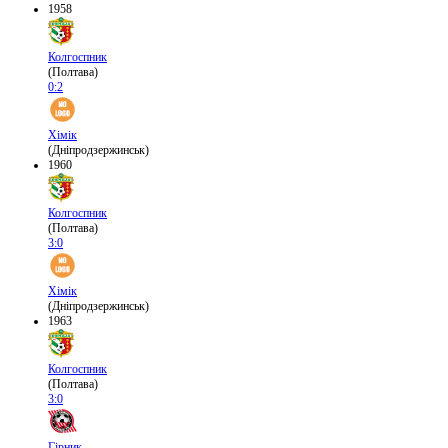
1958
Колгоспник
(Полтава)
0:2
Хімік
(Дніпродзержинськ)
1960
Колгоспник
(Полтава)
3:0
Хімік
(Дніпродзержинськ)
1963
Колгоспник
(Полтава)
3:0
Гірник