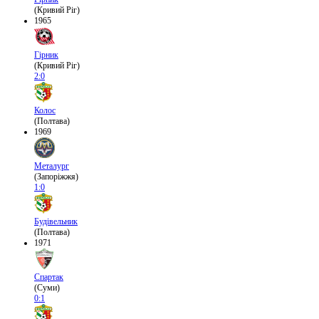
(Кривий Ріг)
1965
Гірник
(Кривий Ріг)
2:0
Колос
(Полтава)
1969
Металург
(Запоріжжя)
1:0
Будівельник
(Полтава)
1971
Спартак
(Суми)
0:1