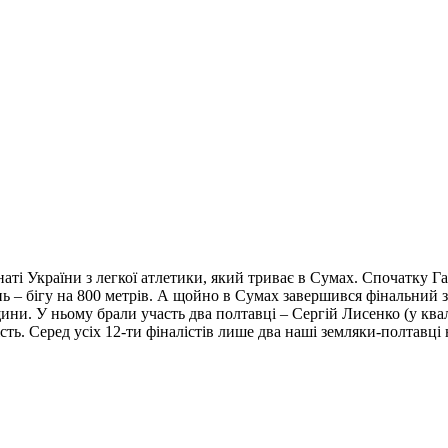
і України з легкої атлетики, який триває в Сумах. Спочатку Га
нь – бігу на 800 метрів. А щойно в Сумах завершився фінальний за
и. У ньому брали участь два полтавці – Сергій Лисенко (у квалі
ість. Серед усіх 12-ти фіналістів лише два наші земляки-полтавці