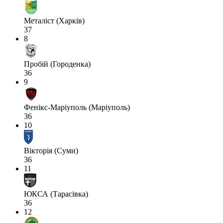
Металіст (Харків)
37
8
Пробій (Городенка)
36
9
Фенікс-Маріуполь (Маріуполь)
36
10
Вікторія (Суми)
36
11
ЮКСА (Тарасівка)
36
12