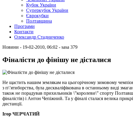
Кубок України
Суперкубок України
Єврокубки
Полтавщина
Програми
Контакти
Олександр Стадниченко
Новини
- 19-02-2010, 06:02
-
sasa
379
Фіналісти до фінішу не дісталися
Не щастить нашим землякам на цьогорічному зимовому чемпіонат
з п\’ятиборства, була дискваліфікована в останньому виді змага
також не порадував прихильників \”королеви\” спорту Полтавщин
фіналістів) і Антон Чепіжний. Та у фіналі сталася велика прикр
дистанції.
Ігор ЧЕРЧАТИЙ