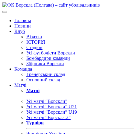
Головна
Новини
Клуб
Візитка
ІСТОРІЯ
Стадіон
Усі футболісти Ворскли
Бомбардири команди
Збірники Ворскли
Команда
Тренерський склад
Основний склад
Матчі
Матчі
Усі матчі “Ворскли”
Усі матчі “Ворскли” U21
Усі матчі “Ворскли” U19
Усі матчі “Ворскла-2”
Турніри
Чемпіонат України