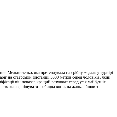
нна Мельниченко, яка претендувала на срібну медаль у турнірі
біг на стаєрській дистанції 3000 метрів серед чоловіків, який
фікації він показав кращий результат серед усіх майбутніх
 не змогли фінішувати – обидва вони, на жаль, зійшли з