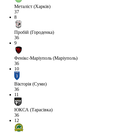
Металіст (Харків)
37
8
Пробій (Городенка)
36
9
Фенікс-Маріуполь (Маріуполь)
36
10
Вікторія (Суми)
36
11
ЮКСА (Тарасівка)
36
12