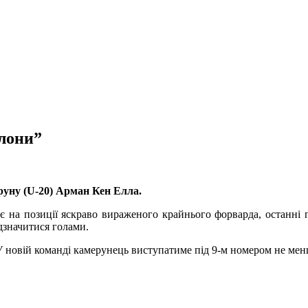
лони”
руну (U-20) Арман Кен Елла.
є на позиції яскраво вираженого крайнього форварда, останні п
ідзначитися голами.
 новій команді камерунець виступатиме під 9-м номером не менш