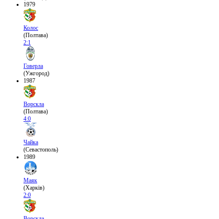
1979
Колос
(Полтава)
2:1
Говерла
(Ужгород)
1987
Ворскла
(Полтава)
4:0
Чайка
(Севастополь)
1989
Маяк
(Харків)
2:0
Ворскла