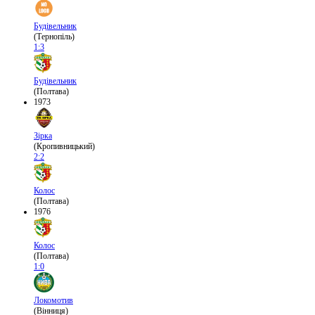
Будівельник
(Тернопіль)
1:3
Будівельник
(Полтава)
1973
Зірка
(Кропивницький)
2:2
Колос
(Полтава)
1976
Колос
(Полтава)
1:0
Локомотив
(Вінниця)