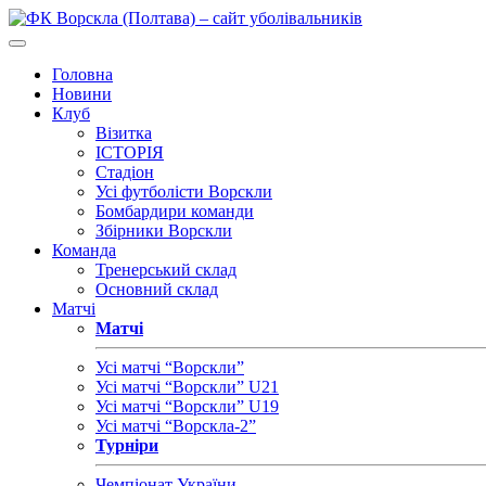
Головна
Новини
Клуб
Візитка
ІСТОРІЯ
Стадіон
Усі футболісти Ворскли
Бомбардири команди
Збірники Ворскли
Команда
Тренерський склад
Основний склад
Матчі
Матчі
Усі матчі “Ворскли”
Усі матчі “Ворскли” U21
Усі матчі “Ворскли” U19
Усі матчі “Ворскла-2”
Турніри
Чемпіонат України