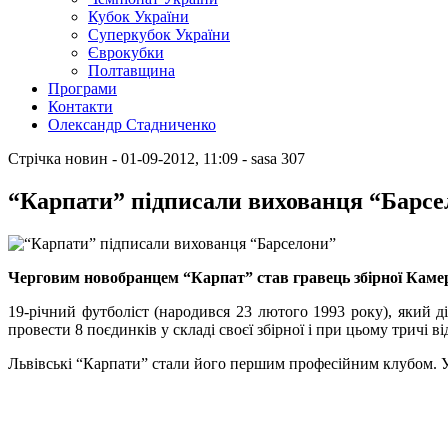
Кубок України
Суперкубок України
Єврокубки
Полтавщина
Програми
Контакти
Олександр Стадниченко
Стрічка новин
- 01-09-2012, 11:09
-
sasa
307
“Карпати” підписали вихованця “Барсе
Черговим новобранцем “Карпат” став гравець збірної Каме
19-річний футболіст (народився 23 лютого 1993 року), який ді
провести 8 поєдинків у складі своєї збірної і при цьому тричі в
Львівські “Карпати” стали його першим професійним клубом. У