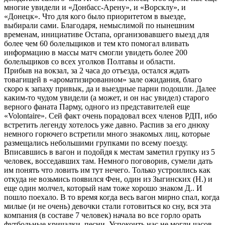
многие увидели и «Донбасс-Арену», и «Ворсклу», и
«Донецк». Что для кого было приоритетом в выезде,
выбирали сами. Благодаря, немыслимой по нынешним
временам, инициативе Остапа, организовавшего выезд для
более чем 60 болельщиков и тем кто помогал вливать
информацию в массы матч смогли увидеть более 200
болельщиков со всех уголков Полтавы и области.
Прибыв на вокзал, за 2 часа до отъезда, остался ждать
товагищей в «ароматизированном» зале ожидания, благо
скоро к запаху привык, да и выездные парни подошли. Далее
каким-то чудом увидели (а может, и он нас увидел) старого
верного фаната Парму, одного из представителей еще
«Volontaire». Сей факт очень порадовал всех членов РДП, ибо
встретить легенду хотелось уже давно. Распив за его днюху
немного горючего встретили много знакомых лиц, которые
размещались небольшими групками по всему поезду.
Вписавшись в вагон и подойдя к местам заметил групку из 5
человек, восседавших там. Немного поговорив, сумели дать
им понять что ловить им тут нечего. Только устроились как
откуда не возьмись появился Фен, один из Зыгинских (Н.) и
еще один молчел, который нам тоже хорошо знаком Д.. И
пошло поехало. В то время когда весь вагон мирно спал, когда
милые (и не очень) девочки стали готовиться ко сну, вся эта
компания (в составе 7 человек) начала во все горло орать
футбольные кричалки, песни. Успокоить нас не могли часов