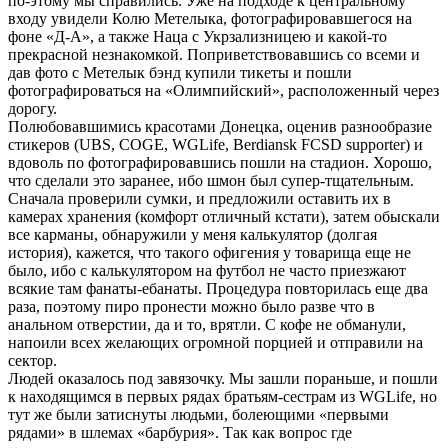
по-этому мы справились. Уже на подходе к центральному
входу увидели Колю Метелыка, фотографировавшегося на
фоне «Д-А», а также Наца с Укрзализницею и какой-то
прекрасной незнакомкой. Поприветствовавшись со всеми и
дав фото с Метелык бэнд купили тикеты и пошли
фотографироваться на «Олимпийский», расположенный через
дорогу.
Полюбовавшимись красотами Донецка, оценив разнообразие
стикеров (UBS, COGE, WGLife, Berdiansk FCSD supporter) и
вдоволь по фотографировавшись пошли на стадион. Хорошо,
что сделали это заранее, ибо шмон был супер-тщательным.
Сначала проверили сумки, и предложили оставить их в
камерах хранения (комфорт отличный кстати), затем обыскали
все карманы, обнаружили у меня калькулятор (долгая
история), кажется, что такого офигения у товарища еще не
было, ибо с калькулятором на футбол не часто приезжают
всякие там фанаты-ебанаты. Процедура повторилась еще два
раза, поэтому пиро пронести можно было разве что в
анальном отверстии, да и то, врятли. С кофе не обманули,
напоили всех желающих огромной порцией и отправили на
сектор.
Людей оказалось под завязочку. Мы зашли пораньше, и пошли
к находящимся в первых рядах братьям-сестрам из WGLife, но
тут же были затиснуты людьми, болеющими «первыми
рядами» в шлемах «барбурия». Так как вопрос где