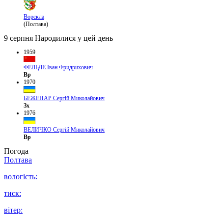
Ворскла
(Полтава)
9 серпня
Народилися у цей день
1959
ФЕЛЬДЕ Іван Фридрихович
Вр
1970
БЕЖЕНАР Сергій Миколайович
Зх
1976
ВЕЛИЧКО Сергій Миколайович
Вр
Погода
Полтава
вологість:
тиск:
вітер: