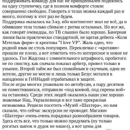
поддерживать команду для нас не принципиален поднялись
на одну ступенечку, где в полном комфорте стояли
совершенно свободно. Говорить о телах можна каждый раз и
много, поэтому в этот раз не будем.
Поддержка оказалась на 3-ку, ибо контингент знал не всё, да и
обмякшие тела только сбивали с ритма остальных. Но все же,
как говорят очевидцы, по ТВ слышно было хорошо. Банерная
линия была практически стандартной, не щитая дебюта «Коля
Мэтелык фирм» и креатива ”I love VP”. Жаль одно, что
родной язык не столь популярен. Переклички с «кротами»
прошли не плохо, а вот отметить что-то интересное и новое не
удалось. Гол Жадсона с сомнительного штрафного, пробитого
не по свистку, как сначала показал арбитр, привел только в
уныние. Второй тайм же был спокойным и скучным, одни не
хотели, другие не могли и лишь только Безус мотался в
нападении и ГеННадий отрабатывал в защите.
После игры многих упаковали по автобусам, а пару десятков
не поместившихся, отправили «под конвой, под сирены вой»
на остановку. Среди этих людей оказались наши уже хорошо
знакомые Нац, Укрзализниця и все таже прекрасная
незнакомка. Решили посетить «Музей «Шахтера», но нам
сказали, что сейчас экскурсии не проводят. Магазин
«Шахтера» очень-очень порадовал разнообразием товаров.
Здесь есть все, что только можно придумать (ну только
рогатых шапок и дудок не нашел), а вот цены для