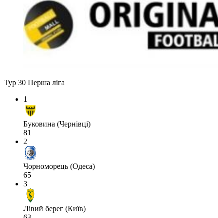
Тур 30
Перша ліга
1
Буковина (Чернівці)
81
2
Чорноморець (Одеса)
65
3
Лівий берег (Київ)
63