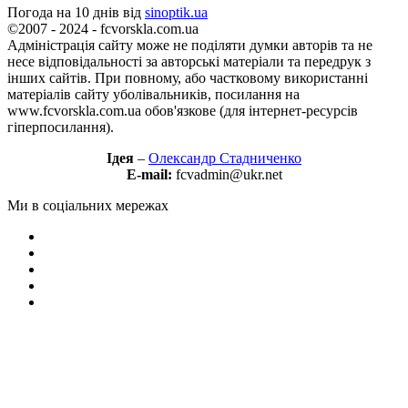
Погода на 10 днів від
sinoptik.ua
©2007 - 2024 - fcvorskla.com.ua
Адміністрація сайту може не поділяти думки авторів та не
несе відповідальності за авторські матеріали та передрук з
інших сайтів. При повному, або частковому використанні
матеріалів сайту уболівальників, посилання на
www.fcvorskla.com.ua обов'язкове (для інтернет-ресурсів
гіперпосилання).
Ідея
–
Олександр Стадниченко
E-mail:
fcvadmin@ukr.net
Ми в соціальних мережах