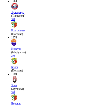
1964
Лучаферул
(Тирасполь)
3:0
Колгоспник
(Полтава)
1978
Новатор
(Маріуполь)
2:0
Колос
(Полтава)
1989
Зоря
(Луганськ)
3:0
Ворскла