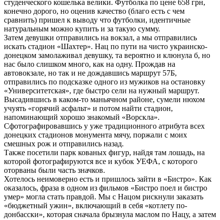
студенческого кошелька велики. Футболка по цене 658 грн,
конечно дорого, но оценив качество (благо есть с чем
сравнить) пришел к выводу что футболки, идентичные
натуральным можно купить и за такую сумму.
Затем девушки отправились на вокзал, а мы отправились
искать стадион «Шахтер». Нац по пути на чисто украинско-
донецком замолаживал девушку, та вероятно и клюнула б, но
нас было слишком много, как на одну. Прождав на
автовокзале, но так и не дождавшись маршрут 57Б,
отправились по подсказке одного из мужиков на остановку
«Университетская», где быстро сели на нужный маршрут.
Высадившись в каком-то маньячном районе, сумели нюхом
учуять «горячий асфальт» и потом найти стадион,
напоминающий хорошо знакомый «Ворскла».
Сфотографировавшись у уже традиционного атрибута всех
донецких стадионов монумента мячу, поржали с моих
смешных рож и отправились назад.
Также посетили парк кованых фигур, найдя там лошадь, на
которой фотографируются все и кубок УЕФА, с которого
оторваны были часть значков.
Хотелось неимоверно есть и пришлось зайти в «Бистро». Как
оказалось, фраза в одном из фильмов «Бистро поел и бистро
умер» могла стать правдой. Мы с Нацом рискнули заказать
«бюджетный ужин», включающий в себя «котлету по-
донбасски», которая сначала брызнула маслом по Нацу, а затем