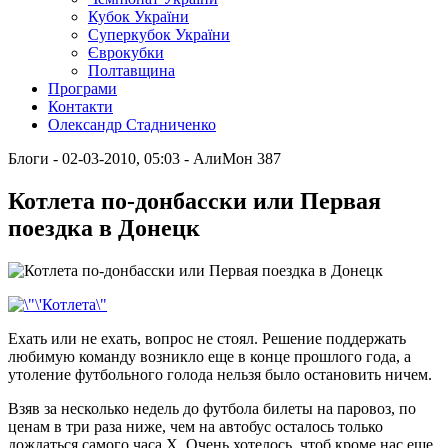
Кубок України
Суперкубок України
Єврокубки
Полтавщина
Програми
Контакти
Олександр Стадниченко
Блоги
- 02-03-2010, 05:03
-
АлиМон
387
Котлета по-донбасски или Первая
поездка в Донецк
Ехать или не ехать, вопрос не стоял. Решение поддержать
любимую команду возникло еще в конце прошлого года, а
утоление футбольного голода нельзя было остановить ничем.
Взяв за несколько недель до футбола билеты на паровоз, по
ценам в три раза ниже, чем на автобус осталось только
дождаться самого часа Х. Очень хотелось, чтоб кроме нас еще