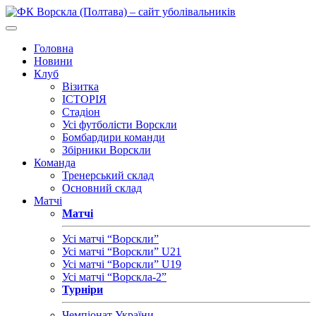
Головна
Новини
Клуб
Візитка
ІСТОРІЯ
Стадіон
Усі футболісти Ворскли
Бомбардири команди
Збірники Ворскли
Команда
Тренерський склад
Основний склад
Матчі
Матчі
Усі матчі “Ворскли”
Усі матчі “Ворскли” U21
Усі матчі “Ворскли” U19
Усі матчі “Ворскла-2”
Турніри
Чемпіонат України