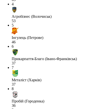
4
Агробізнес (Волочиськ)
53
5
Інгулець (Петрове)
46
6
Прикарпаття-Благо (Івано-Франківськ)
37
7
Металіст (Харків)
37
8
Пробій (Городенка)
36