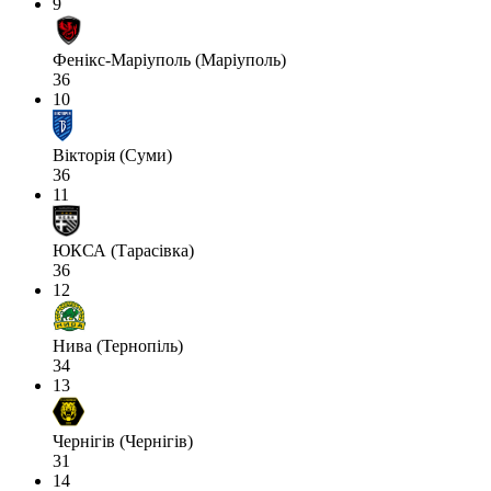
9
Фенікс-Маріуполь (Маріуполь)
36
10
Вікторія (Суми)
36
11
ЮКСА (Тарасівка)
36
12
Нива (Тернопіль)
34
13
Чернігів (Чернігів)
31
14