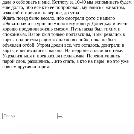
дала о себе знать и мне. Котлету за 10-40 мы вспоминать будем
еще долго, ибо все кто ее попробовал, мучались с животом,
изжогой и прочим, наверное, до утра.
Ждать поезд было весело, ибо смотрели фото с нашего
«Экватора» и с турне по «золотому кольцу Донецка» и очень
хорошо продлили жизнь смехом. Путь назад был тихим и
спокойным. Вагон был только полтавским, и мы резались в
карты под ритмы радио «запахло весной», пока не был
объявлен отбой. Утром доели все, что осталось, доиграли в
карты и выписались с вагона. На перроне стояли все теже:
Укрзализныця и прекрасная незнакомка. Перекинувшись
парой слов, разошлись,…кто спать, а кто на пары, но это уже
совсем другая история.