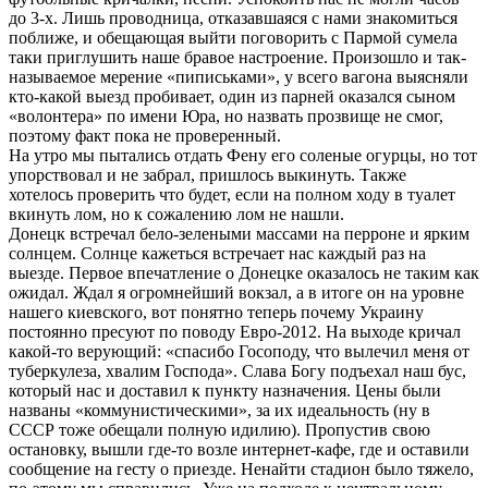
до 3-х. Лишь проводница, отказавшаяся с нами знакомиться
поближе, и обещающая выйти поговорить с Пармой сумела
таки приглушить наше бравое настроение. Произошло и так-
называемое мерение «пиписьками», у всего вагона выясняли
кто-какой выезд пробивает, один из парней оказался сыном
«волонтера» по имени Юра, но назвать прозвище не смог,
поэтому факт пока не проверенный.
На утро мы пытались отдать Фену его соленые огурцы, но тот
упорствовал и не забрал, пришлось выкинуть. Также
хотелось проверить что будет, если на полном ходу в туалет
вкинуть лом, но к сожалению лом не нашли.
Донецк встречал бело-зелеными массами на перроне и ярким
солнцем. Солнце кажеться встречает нас каждый раз на
выезде. Первое впечатление о Донецке оказалось не таким как
ожидал. Ждал я огромнейший вокзал, а в итоге он на уровне
нашего киевского, вот понятно теперь почему Украину
постоянно пресуют по поводу Евро-2012. На выходе кричал
какой-то верующий: «спасибо Госоподу, что вылечил меня от
туберкулеза, хвалим Господа». Слава Богу подъехал наш бус,
который нас и доставил к пункту назначения. Цены были
названы «коммунистическими», за их идеальность (ну в
СССР тоже обещали полную идилию). Пропустив свою
остановку, вышли где-то возле интернет-кафе, где и оставили
сообщение на гесту о приезде. Ненайти стадион было тяжело,