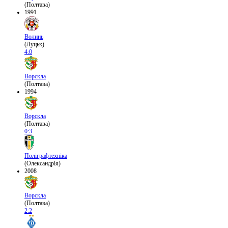
(Полтава)
1991
Волинь
(Луцьк)
4:0
Ворскла
(Полтава)
1994
Ворскла
(Полтава)
0:3
Поліграфтехніка
(Олександрія)
2008
Ворскла
(Полтава)
2:2