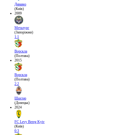
Динамо
(Київ)
2009
Металург
(Запоріжжя)
1:1
Ворскла
(Полтава)
2015
Ворскла
(Полтава)
2:2
Шахтар
(Донецьк)
2024
FC Levy Bereg Kyiv
(Київ)
0:3