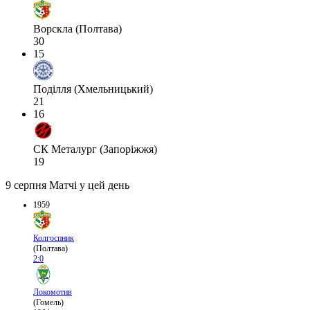
Ворскла (Полтава)
30
15
Поділля (Хмельницький)
21
16
СК Металург (Запоріжжя)
19
9 серпня
Матчі у цей день
1959
Колгоспник
(Полтава)
2:0
Локомотив
(Гомель)