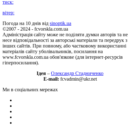
тиск:
вітер:
Погода на 10 днів від
sinoptik.ua
©2007 - 2024 - fcvorskla.com.ua
Адміністрація сайту може не поділяти думки авторів та не
несе відповідальності за авторські матеріали та передрук з
інших сайтів. При повному, або частковому використанні
матеріалів сайту уболівальників, посилання на
www.fcvorskla.com.ua обов'язкове (для інтернет-ресурсів
гіперпосилання).
Ідея
–
Олександр Стадниченко
E-mail:
fcvadmin@ukr.net
Ми в соціальних мережах