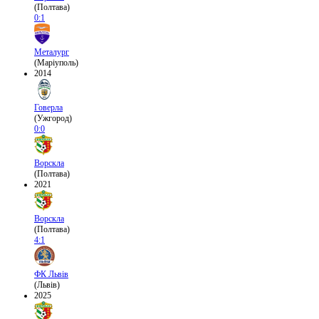
(Полтава)
0:1
Металург
(Маріуполь)
2014
Говерла
(Ужгород)
0:0
Ворскла
(Полтава)
2021
Ворскла
(Полтава)
4:1
ФК Львів
(Львів)
2025