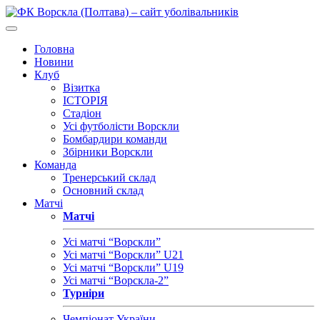
Головна
Новини
Клуб
Візитка
ІСТОРІЯ
Стадіон
Усі футболісти Ворскли
Бомбардири команди
Збірники Ворскли
Команда
Тренерський склад
Основний склад
Матчі
Матчі
Усі матчі “Ворскли”
Усі матчі “Ворскли” U21
Усі матчі “Ворскли” U19
Усі матчі “Ворскла-2”
Турніри
Чемпіонат України