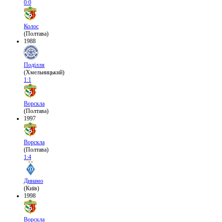
0:0
Колос
(Полтава)
1988
Поділля
(Хмельницький)
1:1
Ворскла
(Полтава)
1997
Ворскла
(Полтава)
1:4
Динамо
(Київ)
1998
Ворскла