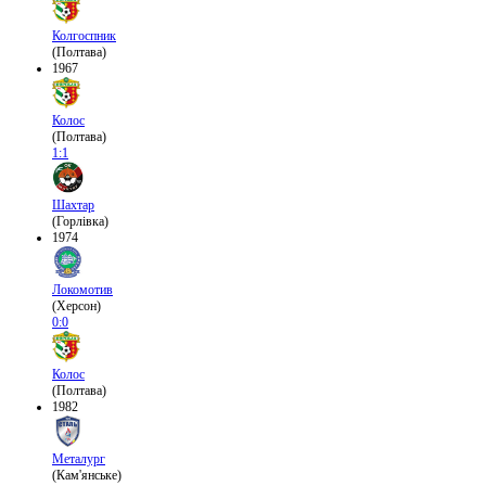
Колгоспник
(Полтава)
1967
Колос
(Полтава)
1:1
Шахтар
(Горлівка)
1974
Локомотив
(Херсон)
0:0
Колос
(Полтава)
1982
Металург
(Кам'янське)