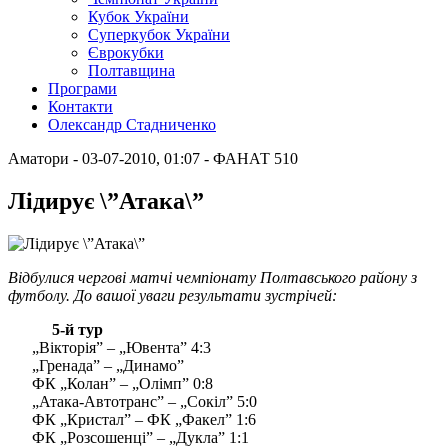
Кубок України
Суперкубок України
Єврокубки
Полтавщина
Програми
Контакти
Олександр Стадниченко
Аматори
- 03-07-2010, 01:07
-
ФАНАТ
510
Лідирує \”Атака\”
Відбулися чергові матчі чемпіонату Полтавського району з
футболу. До вашої уваги результати зустрічей:
5-й тур
„Вікторія” – „Ювента” 4:3
„Гренада” – „Динамо”
ФК „Колан” – „Олімп” 0:8
„Атака-Автотранс” – „Сокіл” 5:0
ФК „Кристал” – ФК „Факел” 1:6
ФК „Розсошенці” – „Дукла” 1:1