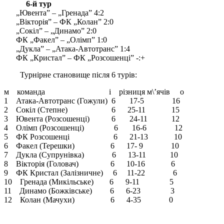
6-й тур
„Ювента” – „Гренада” 4:2
„Вікторія” – ФК „Колан” 2:0
„Сокіл” – „Динамо” 2:0
ФК „Факел” – „Олімп” 1:0
„Дукла” – „Атака-Автотранс” 1:4
ФК „Кристал” – ФК „Розсошенці” -:+
Турнірне становище після 6 турів:
м команда і різниця м\’ячів о
1 Атака-Автотранс (Гожули) 6 17-5 16
2 Сокіл (Степне) 6 25-11 15
3 Ювента (Розсошенці) 6 24-11 12
4 Олімп (Розсошенці) 6 16-6 12
5 ФК Розсошенці 6 21-13 10
6 Факел (Терешки) 6 17- 9 10
7 Дукла (Супрунівка) 6 13-11 10
8 Вікторія (Головач) 6 10-16 6
9 ФК Кристал (Залізничне) 6 11-22 6
10 Гренада (Микільське) 6 9-11 5
11 Динамо (Божківське) 6 6-23 3
12 Колан (Мачухи) 6 4-35 0