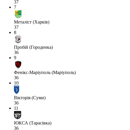
37
7
Металіст (Харків)
37
8
Пробій (Городенка)
36
9
Фенікс-Маріуполь (Маріуполь)
36
10
Вікторія (Суми)
36
11
ЮКСА (Тарасівка)
36