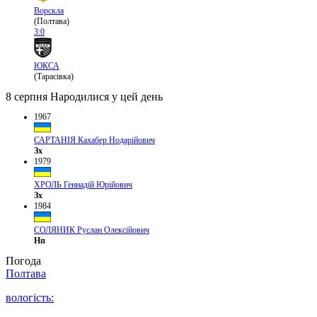
Ворскла
(Полтава)
3:0
ЮКСА
(Тарасівка)
8 серпня
Народилися у цей день
1967
САРТАНІЯ Кахабер Нодарійович
Зх
1979
ХРОЛЬ Геннадій Юрійович
Зх
1984
СОЛЯНИК Руслан Олексійович
Нп
Погода
Полтава
вологість: