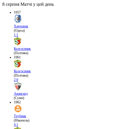
8 серпня
Матчі у цей день
1957
Харчовик
(Одеса)
1:1
Колгоспник
(Полтава)
1961
Колгоспник
(Полтава)
2:0
Авангард
(Суми)
1962
Трубник
(Нікополь)
4:1