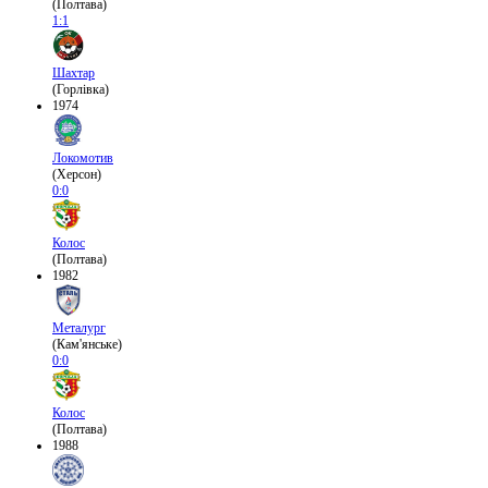
(Полтава)
1:1
Шахтар
(Горлівка)
1974
Локомотив
(Херсон)
0:0
Колос
(Полтава)
1982
Металург
(Кам'янське)
0:0
Колос
(Полтава)
1988