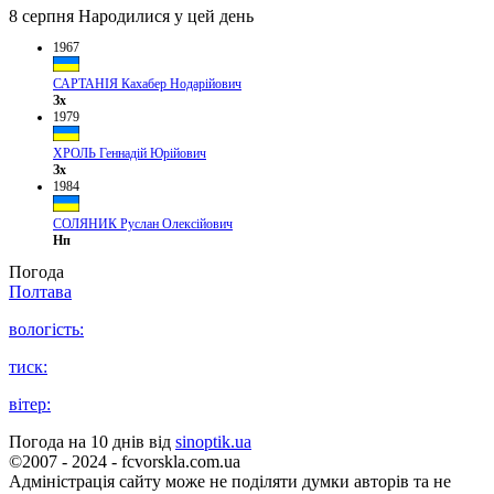
8 серпня
Народилися у цей день
1967
САРТАНІЯ Кахабер Нодарійович
Зх
1979
ХРОЛЬ Геннадій Юрійович
Зх
1984
СОЛЯНИК Руслан Олексійович
Нп
Погода
Полтава
вологість:
тиск:
вітер:
Погода на 10 днів від
sinoptik.ua
©2007 - 2024 - fcvorskla.com.ua
Адміністрація сайту може не поділяти думки авторів та не