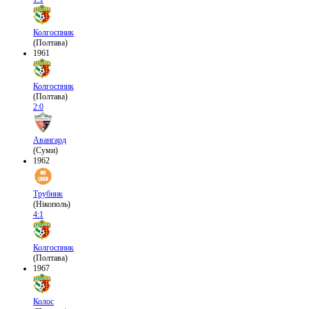
Колгоспник
(Полтава)
1961
Колгоспник
(Полтава)
2:0
Авангард
(Суми)
1962
Трубник
(Нікополь)
4:1
Колгоспник
(Полтава)
1967
Колос