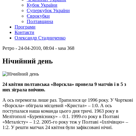
Кубок України
Суперкубок України
Єврокубки
Полтавщина
Програми
Контакти
Олександр Стадниченко
Ретро
- 24-04-2010, 08:04
-
sasa
368
Нічийний день
24 квітня полтавська «Ворскла» провела 9 матчів і в 5 з
них зіграла внічию.
А ось перемогла лише раз. Трапилося це 1996 року. У Чорткові
«Ворскла» обіграла місцевий «Кристал» – 1:0. А ось
поступалася наша команда цього дня тричі. 1963 року в
Мелітополі «Буревіснику» – 0:1. 1999-го року в Полтаві
«Металісту» – 1:2. 2005-го року теж у Полтаві «Іллічівцю» –
1:2. У решти матчах 24 квітня були зафіксовані нічиї.