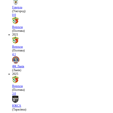
Говерла
(Ужгород)
0:0
Ворскла
(Полтава)
2021
Ворскла
(Полтава)
4:1
ФК Львів
(Львів)
2025
Ворскла
(Полтава)
3:0
ЮКСА
(Тарасівка)