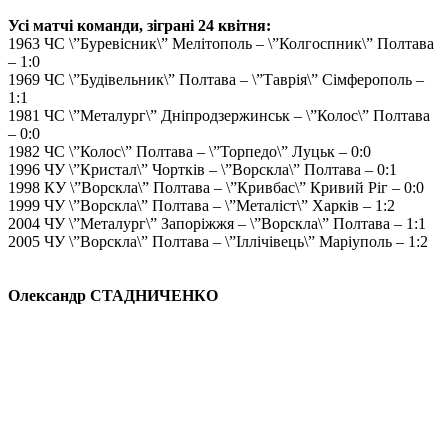
Усі матчі команди, зіграні 24 квітня:
1963 ЧС \”Буревісник\” Мелітополь – \”Колгоспник\” Полтава
– 1:0
1969 ЧС \”Будівельник\” Полтава – \”Таврія\” Сімферополь –
1:1
1981 ЧС \”Металург\” Дніпродзержинськ – \”Колос\” Полтава
– 0:0
1982 ЧС \”Колос\” Полтава – \”Торпедо\” Луцьк – 0:0
1996 ЧУ \”Кристал\” Чортків – \”Ворскла\” Полтава – 0:1
1998 КУ \”Ворскла\” Полтава – \”Кривбас\” Кривий Ріг – 0:0
1999 ЧУ \”Ворскла\” Полтава – \”Металіст\” Харків – 1:2
2004 ЧУ \”Металург\” Запоріжжя – \”Ворскла\” Полтава – 1:1
2005 ЧУ \”Ворскла\” Полтава – \”Іллічівець\” Маріуполь – 1:2
Олександр СТАДНИЧЕНКО