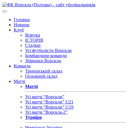
Головна
Новини
Клуб
Візитка
ІСТОРІЯ
Стадіон
Усі футболісти Ворскли
Бомбардири команди
Збірники Ворскли
Команда
Тренерський склад
Основний склад
Матчі
Матчі
Усі матчі “Ворскли”
Усі матчі “Ворскли” U21
Усі матчі “Ворскли” U19
Усі матчі “Ворскла-2”
Турніри
Чемпіонат України