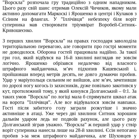
”Ворскла” розпочала гру традиційно з одним нападником.
Цього разу свій шанс отримав Олексій Чичиков, якому мали
активно допомагати Маркоскі і Ярошенко в центрі і Кулаков з
Єсіним на флангах. У ”Іллічівця” небезпеку біля воріт
суперника мав створювати тріумвірат Воробей-Ситник-
Кривошеєнко.
З перших хвилин ”Ворскла” на правах господаря заволоділа
територіальною перевагою, але говорити про гострі моменти
не доводилося. Оборона гостей працювала надійно. За такої
гри гол, який відбувся на 16-й хвилині виглядав не зовсім
логічно. Ярошенко обрізався недалечко від власного
штрафного майданчика, м’яч підхопив Кашевський і,
пройшовши вперед метрів десять, не довго думаючи пробив.
Удар у маріупольця сильним не вийшов, але м’яч, зачепивши
по дорозі ногу когось із захисників, дуже повільно закотився у
кут, протилежний тому, у який кинувся Долганський – 0:1. За
таких умов ”Ворскла” по логіці мала б спрямувати шквал атак
на ворота ”Іллічівця”. Але все відбувалося зовсім навпаки.
Гості після забитого голу заграли розкутіше і значно
активніше в атаці. Уже через дві хвилини Ситник хорошим
дальнім ударом ледь не подвоїв рахунок, але цього разу
Долганський зіграв уважно. ”Ворскла” ж перший удар у ствір
воріт суперника нанесла лише на 28-й хвилині. Єсін непогано
пробив з-за меж штрафного майданчика, але Шуховцев у