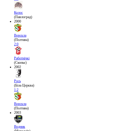
Колос
(Павлоград)
2000
Ворскла
(Полтава)
2:0
Работнічкі
(Скопьє)
2002
Рось
(Біла Церква)
1:2
Ворскла
(Полтава)
2003
Водник
(Миколаїв)