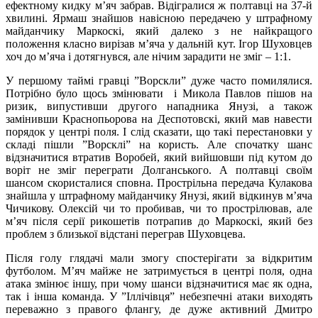
ефектному кидку м’яч забрав. Відігралися ж полтавці на 37-й
хвилині. Ярмаш знайшов навісною передачею у штрафному
майданчику Маркоскі, який далеко з не найкращого
положення класно вирізав м’яча у дальній кут. Ігор Шуховцев
хоч до м’яча і дотягнувся, але нічим зарадити не зміг – 1:1.
У першому таймі гравці ”Ворскли” дуже часто помилялися.
Потрібно було щось змінювати і Микола Павлов пішов на
ризик, випустивши другого нападника Янузі, а також
замінивши Краснопьорова на Деспотовскі, який мав навести
порядок у центрі поля. І слід сказати, що такі перестановки у
складі пішли ”Ворсклі” на користь. Але спочатку шанс
відзначитися втратив Воробей, який вийшовши під кутом до
воріт не зміг переграти Долганського. А полтавці своїм
шансом скористалися сповна. Прострільна передача Кулакова
знайшла у штрафному майданчику Янузі, який відкинув м’яча
Чичикову. Олексій чи то пробивав, чи то прострілював, але
м’яч після серії рикошетів потрапив до Маркоскі, який без
проблем з близької відстані переграв Шуховцева.
Після голу глядачі мали змогу спостерігати за відкритим
футболом. М’яч майже не затримується в центрі поля, одна
атака змінює іншу, при чому шанси відзначитися має як одна,
так і інша команда. У ”Іллічівця” небезпечні атаки виходять
переважно з правого флангу, де дуже активний Дмитро