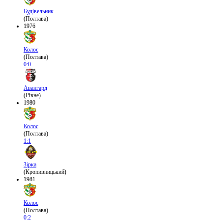
Будівельник
(Полтава)
1976
Колос
(Полтава)
0:0
Авангард
(Рівне)
1980
Колос
(Полтава)
1:1
Зірка
(Кропивницький)
1981
Колос
(Полтава)
0:2