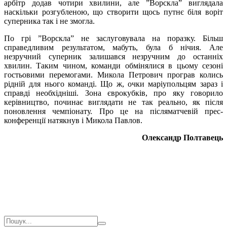
арбітр додав чотири хвилини, але ”Ворскла” виглядала
наскільки розгубленою, що створити щось путнє біля воріт
суперника так і не змогла.
По грі ”Ворскла” не заслуговувала на поразку. Більш
справедливим результатом, мабуть, була б нічия. Але
незручний суперник залишався незручним до останніх
хвилин. Таким чином, команди обмінялися в цьому сезоні
гостьовими перемогами. Микола Петрович програв колись
рідній для нього команді. Що ж, очки маріупольцям зараз і
справді необхідніші. Зона єврокубків, про яку говорило
керівництво, починає виглядати не так реально, як після
поновлення чемпіонату. Про це на післяматчевій прес-
конференції натякнув і Микола Павлов.
Олександр Полтавець