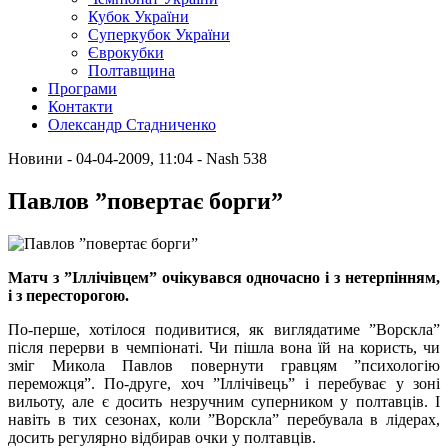
Кубок України
Суперкубок України
Єврокубки
Полтавщина
Програми
Контакти
Олександр Стадниченко
Новини
- 04-04-2009, 11:04
-
Nash
538
Павлов ”повертає борги”
Матч з ”Іллічівцем” очікувався одночасно і з нетерпінням,
і з пересторогою.
По-перше, хотілося подивитися, як виглядатиме ”Ворскла”
після перерви в чемпіонаті. Чи пішла вона їй на користь, чи
зміг Микола Павлов повернути гравцям ”психологію
переможця”. По-друге, хоч ”Іллічівець” і перебуває у зоні
вильоту, але є досить незручним суперником у полтавців. І
навіть в тих сезонах, коли ”Ворскла” перебувала в лідерах,
досить регулярно відбирав очки у полтавців.