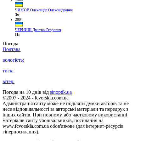
ЧИЖОВ Олександр Олександрович
Зх
2004
ЧЕРНИШ Дмитро Єгорович
Пз
Погода
Полтава
вологість:
тиск:
вітер:
Погода на 10 днів від
sinoptik.ua
©2007 - 2024 - fcvorskla.com.ua
Адміністрація сайту може не поділяти думки авторів та не
несе відповідальності за авторські матеріали та передрук з
інших сайтів. При повному, або частковому використанні
матеріалів сайту уболівальників, посилання на
www.fcvorskla.com.ua обов'язкове (для інтернет-ресурсів
гіперпосилання).