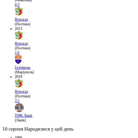
0:3
Ворскла
(Полтава)
2013
Ворскла
(Полтава)
1:0
Іллічівець
(Маріуполь)
2019
Ворскла
(Полтава)
3:2
ПФК Львів
(Львів)
10 серпня
Народилися у цей день
1986