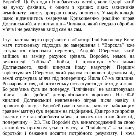
Воробей. Це був один із небагатьох матчів, коли Цуррі, який
на думку фахівців, є одним з кращих лівих захисників
чемпіонату, вчисту програв своєму опоненту. У маріупольців
шанс відзначитись змарнував Кривошеєнко (надійно зіграв
Долганський), а у полтавців – Чичиков, який невдало обробив
м’яча і не реалізував вихід сам на сам.
І тут настала черга пред’явити свої козирі Іллі Близнюку. Коли
матч потихеньку підходив до завершення і ”Ворскла” вже
готувалася відзначати перемогу, Андрій Оберемко, який
вийшов на заміну, рахунок зрівняв. Воробей, немов на
велосипеді, ”об’їхав” Бойка, і прокинув м’яч мимо
Долганського, який кинувся йому назустріч. Першим
зорієнтувався Оберемко, який ударом головою з відскоком від
землі спрямував м’яча під поперечину. Йшла 87-ма хвилина.
Розчаровані глядачі потихеньку потягнулися до виходу, а жаль.
Бо розв’язка була ще попереду. ”Іллічівець” не влаштовувала
нічия і він ”добив” деморалізованих ворсклян. На 90-й
хвилині Долганський невпевнено зіграв після навісу з
правого флангу, а Воробей (якого можна назвати найкращим
гравцем матчу) був першим на підбиранні. Дмитро все зробив
класно: не став обробляти м’яча, а зльоту вколотив його під
поперечину – 2:3. Так Воробей був винагороджений за свою
активність протягом усього матчу, а ”Іллічівець” – за жагу
боротьби і бажання досягти потрібного результату. І хоча