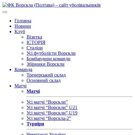
Головна
Новини
Клуб
Візитка
ІСТОРІЯ
Стадіон
Усі футболісти Ворскли
Бомбардири команди
Збірники Ворскли
Команда
Тренерський склад
Основний склад
Матчі
Матчі
Усі матчі “Ворскли”
Усі матчі “Ворскли” U21
Усі матчі “Ворскли” U19
Усі матчі “Ворскла-2”
Турніри
Чемпіонат України