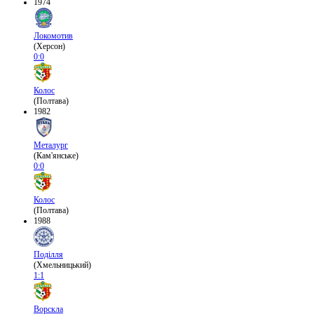
1974
Локомотив
(Херсон)
0:0
Колос
(Полтава)
1982
Металург
(Кам'янське)
0:0
Колос
(Полтава)
1988
Поділля
(Хмельницький)
1:1
Ворскла