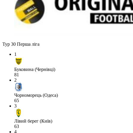
Тур 30
Перша ліга
1
Буковина (Чернівці)
81
2
Чорноморець (Одеса)
65
3
Лівий берег (Київ)
63
4