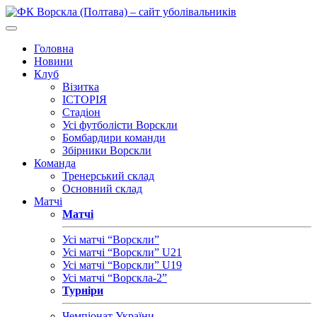
Головна
Новини
Клуб
Візитка
ІСТОРІЯ
Стадіон
Усі футболісти Ворскли
Бомбардири команди
Збірники Ворскли
Команда
Тренерський склад
Основний склад
Матчі
Матчі
Усі матчі “Ворскли”
Усі матчі “Ворскли” U21
Усі матчі “Ворскли” U19
Усі матчі “Ворскла-2”
Турніри
Чемпіонат України