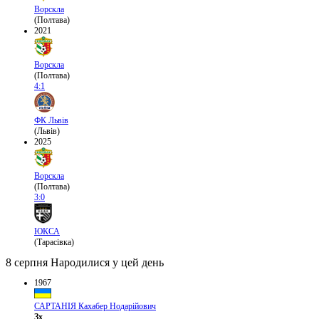
Ворскла
(Полтава)
2021
Ворскла
(Полтава)
4:1
ФК Львів
(Львів)
2025
Ворскла
(Полтава)
3:0
ЮКСА
(Тарасівка)
8 серпня
Народилися у цей день
1967
САРТАНІЯ Кахабер Нодарійович
Зх