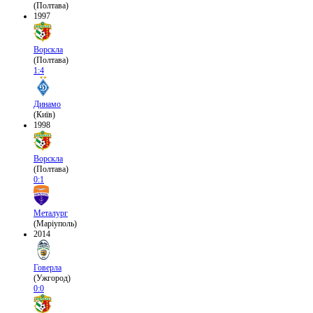
(Полтава)
1997
Ворскла
(Полтава)
1:4
Динамо
(Київ)
1998
Ворскла
(Полтава)
0:1
Металург
(Маріуполь)
2014
Говерла
(Ужгород)
0:0