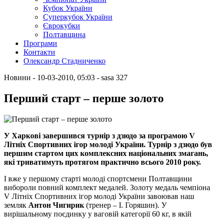
Кубок України
Суперкубок України
Єврокубки
Полтавщина
Програми
Контакти
Олександр Стадниченко
Новини
- 10-03-2010, 05:03
-
sasa
327
Перший старт – перше золото
У Харкові завершився турнір з дзюдо за програмою V
Літніх Спортивних ігор молоді України. Турнір з дзюдо був
першим стартом цих комплексних національних змагань,
які триватимуть протягом практично всього 2010 року.
І вже у першому старті молоді спортсмени Полтавщини
вибороли повний комплект медалей. Золоту медаль чемпіона
V Літніх Спортивних ігор молоді України завоював наш
земляк
Антон Чигирик
(тренер – І. Горяшин). У
вирішальному поєдинку у ваговій категорії 60 кг, в якій