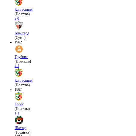
Колгоспник
(Полтава)
2:0
Авангард
(Суми)
1962
Трубник
(Нікополь)
4:1
Колгоспник
(Полтава)
1967
Колос
(Полтава)
1:1
Шахтар
(Горлівка)