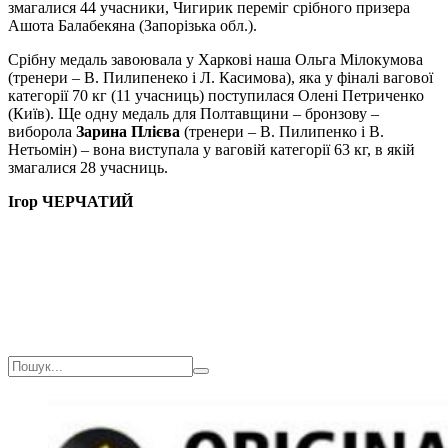
змагалися 44 учасники, Чигирик переміг срібного призера
Ашота Балабекяна (Запорізька обл.).
Срібну медаль завоювала у Харкові наша Ольга Мілокумова
(тренери – В. Пилипенеко і Л. Касимова), яка у фіналі вагової
категорії 70 кг (11 учасниць) поступилася Олені Петриченко
(Київ). Ще одну медаль для Полтавщини – бронзову –
виборола
Зарина Плієва
(тренери – В. Пилипенко і В.
Нетьомін) – вона виступала у ваговій категорії 63 кг, в якій
змагалися 28 учасниць.
Ігор ЧЕРЧАТИЙ