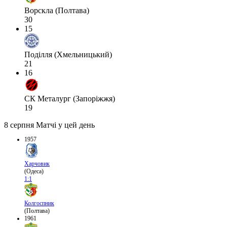
Ворскла (Полтава)
30
15
Поділля (Хмельницький)
21
16
СК Металург (Запоріжжя)
19
8 серпня
Матчі у цей день
1957
Харчовик
(Одеса)
1:1
Колгоспник
(Полтава)
1961