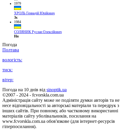
1979
ХРОЛЬ Геннадій Юрійович
Зх
1984
СОЛЯНИК Руслан Олексійович
Нп
Погода
Полтава
вологість:
тиск:
вітер:
Погода на 10 днів від
sinoptik.ua
©2007 - 2024 - fcvorskla.com.ua
Адміністрація сайту може не поділяти думки авторів та не
несе відповідальності за авторські матеріали та передрук з
інших сайтів. При повному, або частковому використанні
матеріалів сайту уболівальників, посилання на
www.fcvorskla.com.ua обов'язкове (для інтернет-ресурсів
гіперпосилання).