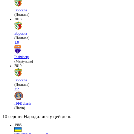
Ворскла
(Полтава)
2013
Ворскла
(Полтава)
1:0
Іллічівець
(Маріуполь)
2019
Ворскла
(Полтава)
3:2
ПФК Львів
(Львів)
10 серпня
Народилися у цей день
1986