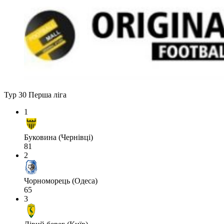
Тур 30
Перша ліга
1
Буковина (Чернівці)
81
2
Чорноморець (Одеса)
65
3