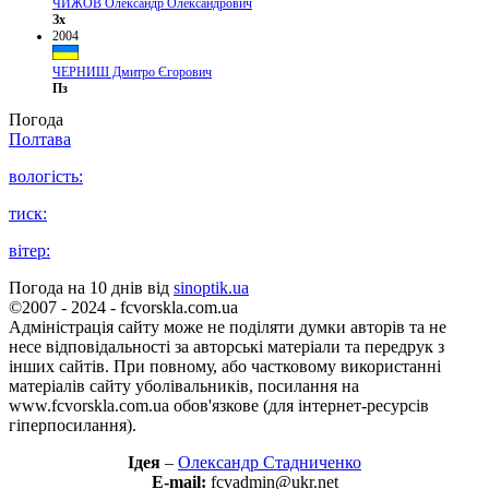
ЧИЖОВ Олександр Олександрович
Зх
2004
ЧЕРНИШ Дмитро Єгорович
Пз
Погода
Полтава
вологість:
тиск:
вітер:
Погода на 10 днів від
sinoptik.ua
©2007 - 2024 - fcvorskla.com.ua
Адміністрація сайту може не поділяти думки авторів та не
несе відповідальності за авторські матеріали та передрук з
інших сайтів. При повному, або частковому використанні
матеріалів сайту уболівальників, посилання на
www.fcvorskla.com.ua обов'язкове (для інтернет-ресурсів
гіперпосилання).
Ідея
–
Олександр Стадниченко
E-mail:
fcvadmin@ukr.net