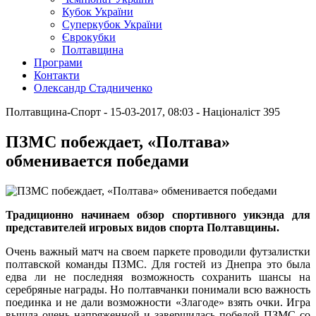
Кубок України
Суперкубок України
Єврокубки
Полтавщина
Програми
Контакти
Олександр Стадниченко
Полтавщина-Спорт
- 15-03-2017, 08:03
-
Націоналіст
395
ПЗМС побеждает, «Полтава»
обменивается победами
Традиционно начинаем обзор спортивного уикэнда для
представителей игровых видов спорта Полтавщины.
Очень важный матч на своем паркете проводили футзалистки
полтавской команды ПЗМС. Для гостей из Днепра это была
едва ли не последняя возможность сохранить шансы на
серебряные награды. Но полтавчанки понимали всю важность
поединка и не дали возможности «Злагоде» взять очки. Игра
вышла очень напряженной и завершилась победой ПЗМС со