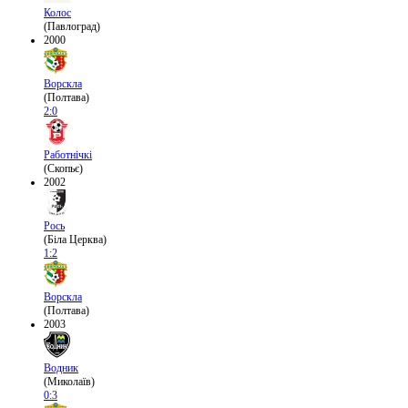
Колос
(Павлоград)
2000
Ворскла
(Полтава)
2:0
Работнічкі
(Скопьє)
2002
Рось
(Біла Церква)
1:2
Ворскла
(Полтава)
2003
Водник
(Миколаїв)
0:3