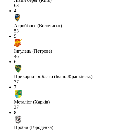
Лівий берег (Київ)
63
4
Агробізнес (Волочиськ)
53
5
Інгулець (Петрове)
46
6
Прикарпаття-Благо (Івано-Франківськ)
37
7
Металіст (Харків)
37
8
Пробій (Городенка)