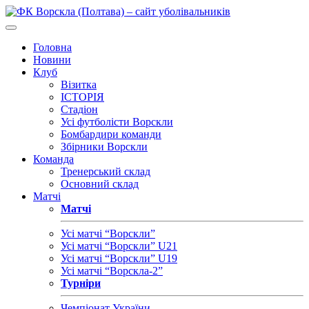
Головна
Новини
Клуб
Візитка
ІСТОРІЯ
Стадіон
Усі футболісти Ворскли
Бомбардири команди
Збірники Ворскли
Команда
Тренерський склад
Основний склад
Матчі
Матчі
Усі матчі “Ворскли”
Усі матчі “Ворскли” U21
Усі матчі “Ворскли” U19
Усі матчі “Ворскла-2”
Турніри
Чемпіонат України