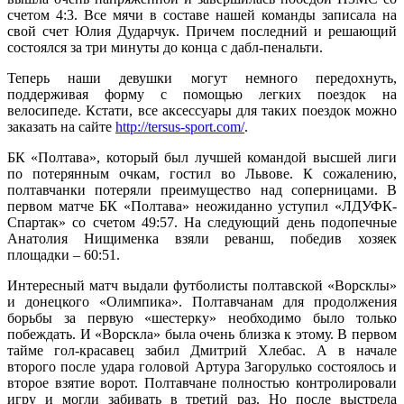
счетом 4:3. Все мячи в составе нашей команды записала на
свой счет Юлия Дударчук. Причем последний и решающий
состоялся за три минуты до конца с дабл-пенальти.
Теперь наши девушки могут немного передохнуть,
поддерживая форму с помощью легких поездок на
велосипеде. Кстати, все аксессуары для таких поездок можно
заказать на сайте
http://tersus-sport.com/
.
БК «Полтава», который был лучшей командой высшей лиги
по потерянным очкам, гостил во Львове. К сожалению,
полтавчанки потеряли преимущество над соперницами. В
первом матче БК «Полтава» неожиданно уступил «ЛДУФК-
Спартак» со счетом 49:57. На следующий день подопечные
Анатолия Нищименка взяли реванш, победив хозяек
площадки – 60:51.
Интересный матч выдали футболисты полтавской «Ворсклы»
и донецкого «Олимпика». Полтавчанам для продолжения
борьбы за первую «шестерку» необходимо было только
побеждать. И «Ворскла» была очень близка к этому. В первом
тайме гол-красавец забил Дмитрий Хлебас. А в начале
второго после удара головой Артура Загорулько состоялось и
второе взятие ворот. Полтавчане полностью контролировали
игру и могли забивать в третий раз. Но после выстрела