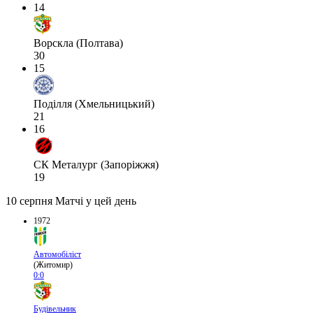
14
Ворскла (Полтава)
30
15
Поділля (Хмельницький)
21
16
СК Металург (Запоріжжя)
19
10 серпня
Матчі у цей день
1972
Автомобіліст
(Житомир)
0:0
Будівельник