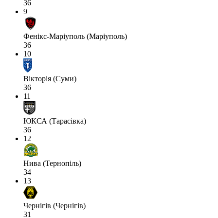
36
9
Фенікс-Маріуполь (Маріуполь)
36
10
Вікторія (Суми)
36
11
ЮКСА (Тарасівка)
36
12
Нива (Тернопіль)
34
13
Чернігів (Чернігів)
31