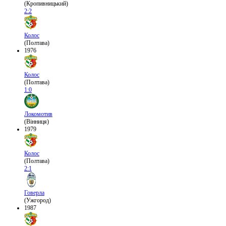
(Кропивницький)
2:2
Колос
(Полтава)
1976
Колос
(Полтава)
1:0
Локомотив
(Вінниця)
1979
Колос
(Полтава)
2:1
Говерла
(Ужгород)
1987