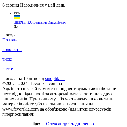
6 серпня
Народилися у цей день
1992
ШЕВЧЕНКО Валентин Олексійович
Пз
Погода
Полтава
вологість:
тиск:
вітер:
Погода на 10 днів від
sinoptik.ua
©2007 - 2024 - fcvorskla.com.ua
Адміністрація сайту може не поділяти думки авторів та не
несе відповідальності за авторські матеріали та передрук з
інших сайтів. При повному, або частковому використанні
матеріалів сайту уболівальників, посилання на
www.fcvorskla.com.ua обов'язкове (для інтернет-ресурсів
гіперпосилання).
Ідея
–
Олександр Стадниченко