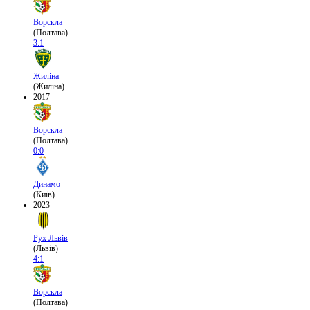
Ворскла
(Полтава)
3:1
Жиліна
(Жиліна)
2017
Ворскла
(Полтава)
0:0
Динамо
(Київ)
2023
Рух Львів
(Львів)
4:1
Ворскла
(Полтава)