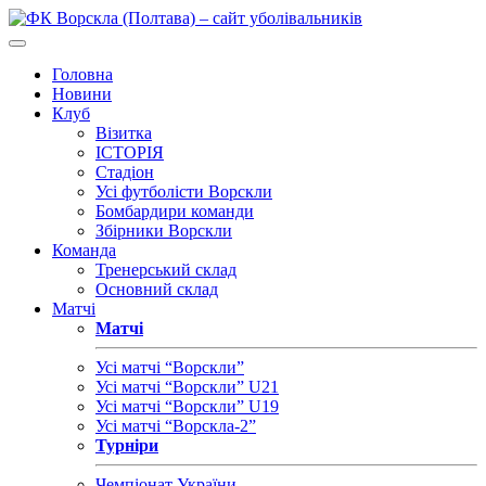
Головна
Новини
Клуб
Візитка
ІСТОРІЯ
Стадіон
Усі футболісти Ворскли
Бомбардири команди
Збірники Ворскли
Команда
Тренерський склад
Основний склад
Матчі
Матчі
Усі матчі “Ворскли”
Усі матчі “Ворскли” U21
Усі матчі “Ворскли” U19
Усі матчі “Ворскла-2”
Турніри
Чемпіонат України