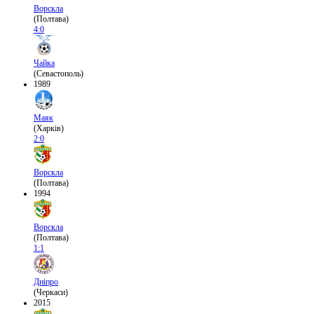
Ворскла
(Полтава)
4:0
Чайка
(Севастополь)
1989
Маяк
(Харків)
2:0
Ворскла
(Полтава)
1994
Ворскла
(Полтава)
1:1
Дніпро
(Черкаси)
2015