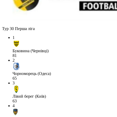
Тур 30
Перша ліга
1
Буковина (Чернівці)
81
2
Чорноморець (Одеса)
65
3
Лівий берег (Київ)
63
4