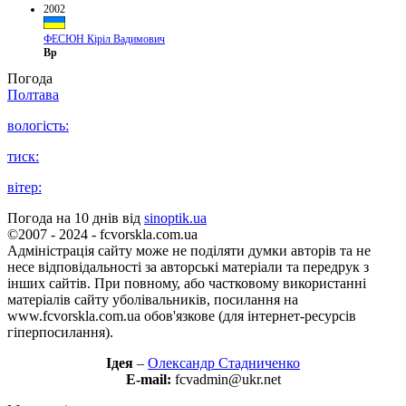
2002
ФЕСЮН Кіріл Вадимович
Вр
Погода
Полтава
вологість:
тиск:
вітер:
Погода на 10 днів від
sinoptik.ua
©2007 - 2024 - fcvorskla.com.ua
Адміністрація сайту може не поділяти думки авторів та не
несе відповідальності за авторські матеріали та передрук з
інших сайтів. При повному, або частковому використанні
матеріалів сайту уболівальників, посилання на
www.fcvorskla.com.ua обов'язкове (для інтернет-ресурсів
гіперпосилання).
Ідея
–
Олександр Стадниченко
E-mail:
fcvadmin@ukr.net