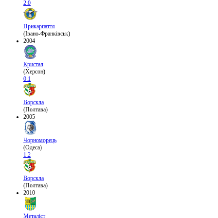
2:0
Прикарпаття
(Івано-Франківськ)
2004
Кристал
(Херсон)
0:1
Ворскла
(Полтава)
2005
Чорноморець
(Одеса)
1:2
Ворскла
(Полтава)
2010
Металіст