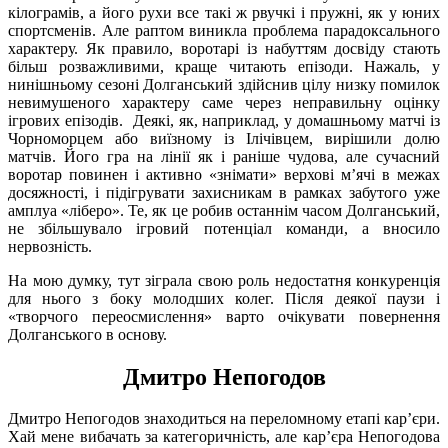
кілограмів, а його рухи все такі ж рвучкі і пружні, як у юних
спортсменів. Але раптом виникла проблема парадоксального
характеру. Як правило, воротарі із набуттям досвіду стають
більш розважливими, краще читають епізоди. Нажаль, у
нинішньому сезоні Долганський здійснив цілу низку помилок
невимушеного характеру саме через неправильну оцінку
ігрових епізодів. Деякі, як, наприклад, у домашньому матчі із
Чорноморцем або виїзному із Ілічівцем, вирішили долю
матчів. Його гра на лінії як і раніше чудова, але сучасний
воротар повинен і активно «знімати» верхові м’ячі в межах
досяжності, і підігрувати захисникам в рамках забутого уже
амплуа «ліберо». Те, як це робив останнім часом Долганський,
не збільшувало ігровий потенціал команди, а вносило
нервозність.
На мою думку, тут зіграла свою роль недостатня конкуренція
для нього з боку молодших колег. Після деякої паузи і
«творчого переосмислення» варто очікувати повернення
Долганського в основу.
Дмитро Непогодов
Дмитро Непогодов знаходиться на переломному етапі кар’єри.
Хай мене вибачать за категоричність, але кар’єра Непогодова