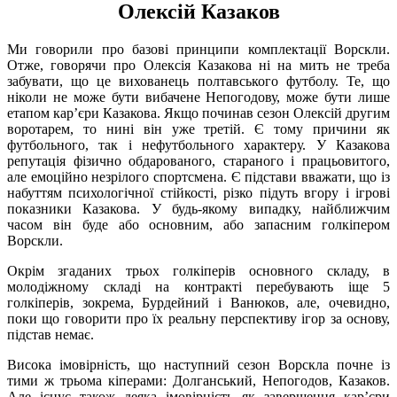
Олексій Казаков
Ми говорили про базові принципи комплектації Ворскли.
Отже, говорячи про Олексія Казакова ні на мить не треба
забувати, що це вихованець полтавського футболу. Те, що
ніколи не може бути вибачене Непогодову, може бути лише
етапом кар’єри Казакова. Якщо починав сезон Олексій другим
воротарем, то нині він уже третій. Є тому причини як
футбольного, так і нефутбольного характеру. У Казакова
репутація фізично обдарованого, стараного і працьовитого,
але емоційно незрілого спортсмена. Є підстави вважати, що із
набуттям психологічної стійкості, різко підуть вгору і ігрові
показники Казакова. У будь-якому випадку, найближчим
часом він буде або основним, або запасним голкіпером
Ворскли.
Окрім згаданих трьох голкіперів основного складу, в
молодіжному складі на контракті перебувають іще 5
голкіперів, зокрема, Бурдейний і Ванюков, але, очевидно,
поки що говорити про їх реальну перспективу ігор за основу,
підстав немає.
Висока імовірність, що наступний сезон Ворскла почне із
тими ж трьома кіперами: Долганський, Непогодов, Казаков.
Але існує також деяка імовірність як завершення кар’єри