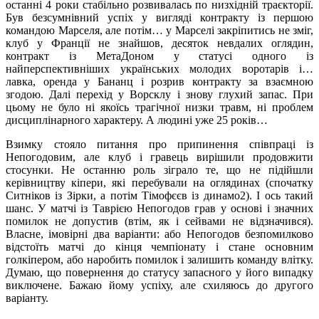
останні 4 роки стабільно розвивалась по низхідній траєкторії.
Був безсумнівний успіх у вигляді контракту із першою
командою Марселя, але потім… у Марселі закріпитись не зміг,
клуб у Франції не знайшов, десяток невдалих оглядин,
контракт із МетаДоном у статусі одного із
найперспективніших українських молодих воротарів і…
лавка, оренда у Бананц і розрив контракту за взаємною
згодою. Далі перехід у Ворсклу і знову глухий запас. При
цьому не було ні якоїсь трагічної низки травм, ні проблем
дисциплінарного характеру. А людині уже 25 років…
Взимку стояло питання про припинення співпраці із
Непогодовим, але клуб і гравець вирішили продовжити
стосунки. Не останню роль зіграло те, що не підійшли
керівництву кіпери, які перебували на оглядинах (спочатку
Ситніков із Зірки, а потім Тімофєєв із динамо2). І ось такий
шанс. У матчі із Таврією Непогодов грав у основі і значних
помилок не допустив (втім, як і сейвами не відзначився).
Власне, імовірні два варіанти: або Непогодов безпомилково
відстоїть матчі до кінця чемпіонату і стане основним
голкіпером, або наробить помилок і залишить команду влітку.
Думаю, що повернення до статусу запасного у його випадку
виключене. Бажаю йому успіху, але схиляюсь до другого
варіанту.