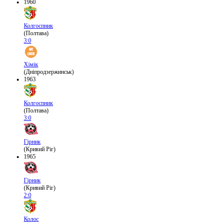
1960
Колгоспник
(Полтава)
3:0
Хімік
(Дніпродзержинськ)
1963
Колгоспник
(Полтава)
3:0
Гірник
(Кривий Ріг)
1965
Гірник
(Кривий Ріг)
2:0
Колос