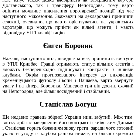
Долганського, так і трансферу Непогодова, тому варто
оцінити можливе підсилення воротарської позиції під час
наступного міжсезоння. Зважаючи на декларовані принципи
селекції, очевидно, що варто орієнтуватись на українських
воротарів, що можуть прийти як вільні агенти, і мають
відповідну УПЛ кваліфікацію.
Євген Боровик
Нажаль, наступного літа, швидше за все, припинить виступи
в УПЛ Кривбас. Гравці отримають статус вільних агентів і
зможуть безперешкодно підписувати контракти з іншими
клубами. Окрім прогнозованого інтересу до вихованців
кременчуцького футболу Льопи і Пашаєва, варто звернути
увагу і на кіпера Боровика. Манерою гри він досить схожий
на Непогодова, але більш досвідчений і стабільний.
Станіслав Богуш
Ще недавно гравець збірної України нині забутий. Між тим,
влітку добігає завершення його контракт із київським Динамо
і Станіслав горить бажанням знову грати, заради чого готовий
укласти угоду із клубом рангом нижче, на більш скромних