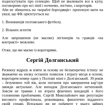
подискутувати про селекцію. Щоб не звалювати все в купу,
поговоримо про всі лінії і почнемо, логічно, з воротарів.
Аби не збиватись на «кораблі бороздящіє» пропоную мати на
увазі, що ФК орієнтується на:
1. Вихованців полтавського футболу.
2. Вільних агентів
Але запрошення (не масове) легіонерів та гравців «на
контракті» можливе.
Отже, що ми маємо із воротарями.
Сергій Долганський
Ризикну відразу ж взяти за основу не беззаперечну істину: не
зважаючи на низку останніх помилок і втрату місця в основі,
воротарем номер один у Полтаві нині є Долганський. 39 років
– безумовно той вік, коли питання про завершення кар’єри
завжди актуальне. Але випадок Долганського нетиповий.
Зовсім не травми і не втрата фізичних кондицій є його
головними проблемами. Сергій Миколайович має репутацію
високого професіонала, режимщика, фанатично відданого
своїй справі. Візуально ви не побачите у нього зайвих