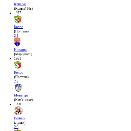
Кривбас
(Кривий Ріг)
1977
Колос
(Полтава)
2:1
Новатор
(Маріуполь)
1981
Колос
(Полтава)
2:2
Металург
(Кам'янське)
1990
Волинь
(Луцьк)
2:0