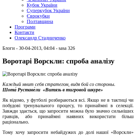
Кубок України
Суперкубок України
Єврокубки
Полтавщина
Програми
Контакти
Олександр Стадниченко
Блоги
- 30-04-2013, 04:04
-
sasa
326
Воротарі Ворскли: спроба аналізу
Каждый мнит себя стратегом, видя бой со стороны.
Шота́ Руставе́ли «Витязь в тигровой шкуре»
Як відомо, у футболі розбираються всі. Якщо не в тактиці чи
побудові тренувального процесу, то принаймні в селекції.
Завжди здається, що запросити можна було значно сильніших
гравців, або принаймні наявних використати більш
раціонально.
Тому хочу запросити небайдужих до долі нашої «Ворскли»