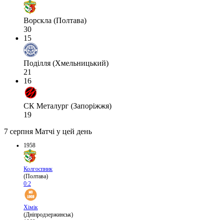
Ворскла (Полтава)
30
15
Поділля (Хмельницький)
21
16
СК Металург (Запоріжжя)
19
7 серпня
Матчі у цей день
1958
Колгоспник
(Полтава)
0:2
Хімік
(Дніпродзержинськ)