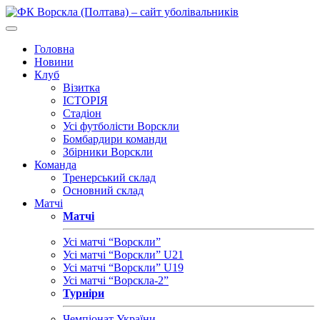
Головна
Новини
Клуб
Візитка
ІСТОРІЯ
Стадіон
Усі футболісти Ворскли
Бомбардири команди
Збірники Ворскли
Команда
Тренерський склад
Основний склад
Матчі
Матчі
Усі матчі “Ворскли”
Усі матчі “Ворскли” U21
Усі матчі “Ворскли” U19
Усі матчі “Ворскла-2”
Турніри
Чемпіонат України