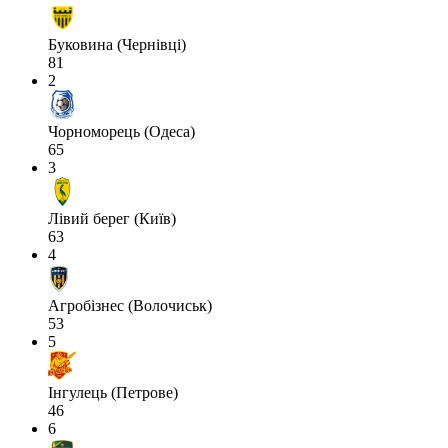
Буковина (Чернівці)
81
2
Чорноморець (Одеса)
65
3
Лівий берег (Київ)
63
4
Агробізнес (Волочиськ)
53
5
Інгулець (Петрове)
46
6