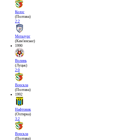
Колос
(Полтава)
2:2
Металург
(Кам'янське)
1990
Волинь
(Луцьк)
2:0
Ворскла
(Полтава)
1992
Нафтовик
(Охтирка)
3:2
Ворскла
(Полтава)