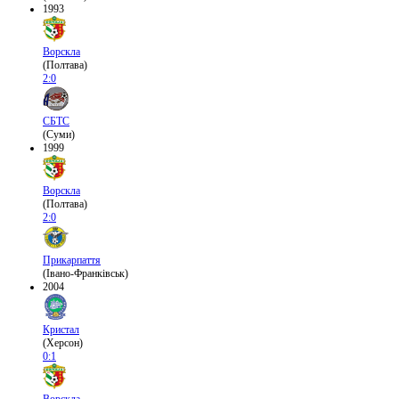
1993
Ворскла
(Полтава)
2:0
СБТС
(Суми)
1999
Ворскла
(Полтава)
2:0
Прикарпаття
(Івано-Франківськ)
2004
Кристал
(Херсон)
0:1
Ворскла