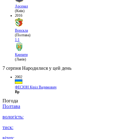
Арсенал
(Київ)
2016
Ворскла
(Полтава)
1:1
Карпати
(Львів)
7 серпня
Народилися у цей день
2002
ФЕСЮН Кіріл Вадимович
Вр
Погода
Полтава
вологість:
тиск:
вітер: