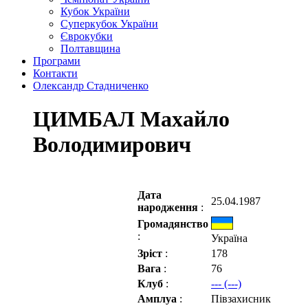
Кубок України
Суперкубок України
Єврокубки
Полтавщина
Програми
Контакти
Олександр Стадниченко
ЦИМБАЛ Махайло
Володимирович
Дата
25.04.1987
народження
:
Громадянство
:
Україна
Зріст
:
178
Вага
:
76
Клуб
:
--- (---)
Амплуа
:
Півзахисник