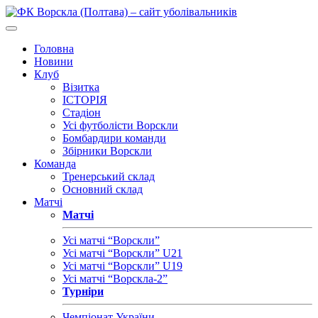
Головна
Новини
Клуб
Візитка
ІСТОРІЯ
Стадіон
Усі футболісти Ворскли
Бомбардири команди
Збірники Ворскли
Команда
Тренерський склад
Основний склад
Матчі
Матчі
Усі матчі “Ворскли”
Усі матчі “Ворскли” U21
Усі матчі “Ворскли” U19
Усі матчі “Ворскла-2”
Турніри
Чемпіонат України