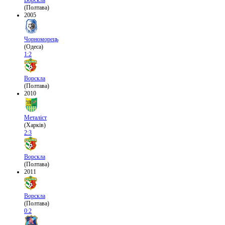
(Полтава)
2005
Чорноморець
(Одеса)
1:2
Ворскла
(Полтава)
2010
Металіст
(Харків)
2:3
Ворскла
(Полтава)
2011
Ворскла
(Полтава)
0:2