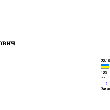
ович
28.10
185
72
--- (--
Захи