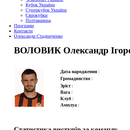
Кубок України
Суперкубок України
Єврокубки
Полтавщина
Програми
Контакти
Олександр Стадниченко
ВОЛОВИК Олександр Ігор
Дата народження
:
Громадянство
:
Зріст
:
Вага
:
Клуб
:
Амплуа
:
Статистика виступів за команду