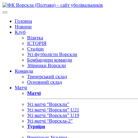
Головна
Новини
Клуб
Візитка
ІСТОРІЯ
Стадіон
Усі футболісти Ворскли
Бомбардири команди
Збірники Ворскли
Команда
Тренерський склад
Основний склад
Матчі
Матчі
Усі матчі “Ворскли”
Усі матчі “Ворскли” U21
Усі матчі “Ворскли” U19
Усі матчі “Ворскла-2”
Турніри
Чемпіонат України