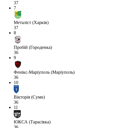
37
7
Металіст (Харків)
37
8
Пробій (Городенка)
36
9
Фенікс-Маріуполь (Маріуполь)
36
10
Вікторія (Суми)
36
11
ЮКСА (Тарасівка)
36