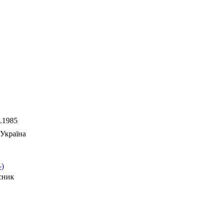
.1985
Україна
-)
сник