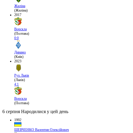
Жиліна
(Жиліна)
2017
Ворскла
(Полтава)
0:0
Динамо
(Київ)
2023
Рух Львів
(Львів)
4:1
Ворскла
(Полтава)
6 серпня
Народилися у цей день
1992
ШЕВЧЕНКО Валентин Олексійович