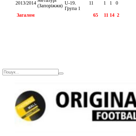
Металург
2013/2014
U-19.
11
1
1
0
(Запоріжжя)
Група 1
Загалом
65
11
14
2