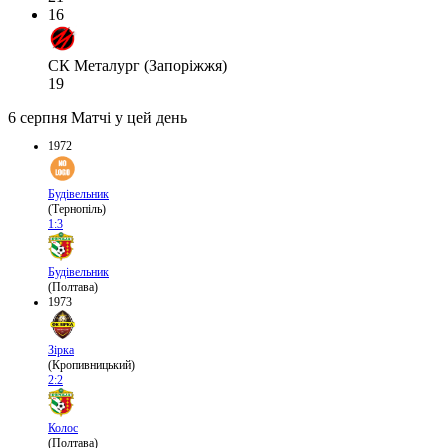
16
СК Металург (Запоріжжя)
19
6 серпня
Матчі у цей день
1972
Будівельник
(Тернопіль)
1:3
Будівельник
(Полтава)
1973
Зірка
(Кропивницький)
2:2
Колос
(Полтава)