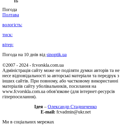
Пз
Погода
Полтава
вологість:
тиск:
вітер:
Погода на 10 днів від
sinoptik.ua
©2007 - 2024 - fcvorskla.com.ua
Адміністрація сайту може не поділяти думки авторів та не
несе відповідальності за авторські матеріали та передрук з
інших сайтів. При повному, або частковому використанні
матеріалів сайту уболівальників, посилання на
www.fcvorskla.com.ua обов'язкове (для інтернет-ресурсів
гіперпосилання).
Ідея
–
Олександр Стадниченко
E-mail:
fcvadmin@ukr.net
Ми в соціальних мережах