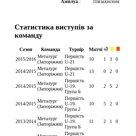
Амплуа
:
Півзахисник
Статистика виступів за
команду
Сезон
Команда
Турнір
Матчі
Металург
Першість
2015/2016
10
1
3
0
(Запоріжжя)
U-21
Металург
Першість
2014/2015
13
0
2
0
(Запоріжжя)
U-21
Першість
Металург
2014/2015
U-19.
10
2
5
2
(Запоріжжя)
Група Б
Першість
Металург
2014/2015
U-19.
10
5
2
0
(Запоріжжя)
Група 2
Першість
Металург
2013/2014
U-19.
11
2
1
0
(Запоріжжя)
Група Б
Першість