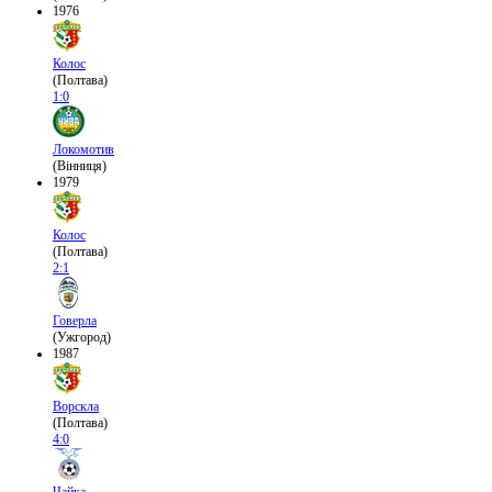
1976
Колос
(Полтава)
1:0
Локомотив
(Вінниця)
1979
Колос
(Полтава)
2:1
Говерла
(Ужгород)
1987
Ворскла
(Полтава)
4:0
Чайка