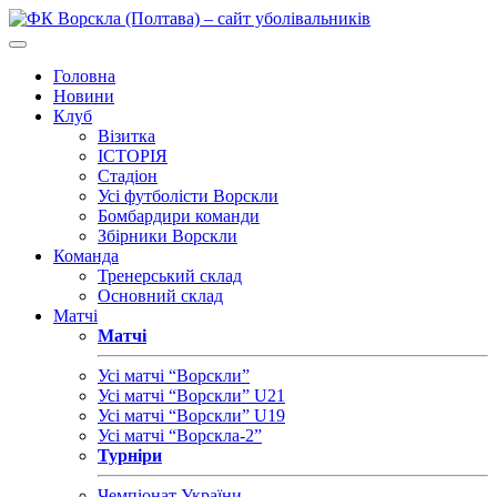
Головна
Новини
Клуб
Візитка
ІСТОРІЯ
Стадіон
Усі футболісти Ворскли
Бомбардири команди
Збірники Ворскли
Команда
Тренерський склад
Основний склад
Матчі
Матчі
Усі матчі “Ворскли”
Усі матчі “Ворскли” U21
Усі матчі “Ворскли” U19
Усі матчі “Ворскла-2”
Турніри
Чемпіонат України