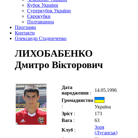
Кубок України
Суперкубок України
Єврокубки
Полтавщина
Програми
Контакти
Олександр Стадниченко
ЛИХОБАБЕНКО
Дмитро Вікторович
Дата
14.05.1996
народження
:
Громадянство
:
Україна
Зріст
:
173
Вага
:
63
Зоря
Клуб
:
(Луганськ)