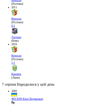
Ворскла
(Полтава)
2011
Ворскла
(Полтава)
0:2
Арсенал
(Київ)
2016
Ворскла
(Полтава)
1:1
Карпати
(Львів)
7 серпня
Народилися у цей день
2002
ФЕСЮН Кіріл Вадимович
Вр