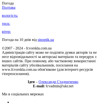
Погода
Полтава
вологість:
тиск:
вітер:
Погода на 10 днів від
sinoptik.ua
©2007 - 2024 - fcvorskla.com.ua
Адміністрація сайту може не поділяти думки авторів та не
несе відповідальності за авторські матеріали та передрук з
інших сайтів. При повному, або частковому використанні
матеріалів сайту уболівальників, посилання на
www.fcvorskla.com.ua обов'язкове (для інтернет-ресурсів
гіперпосилання).
Ідея
–
Олександр Стадниченко
E-mail:
fcvadmin@ukr.net
Ми в соціальних мережах