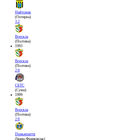
Нафтовик
(Охтирка)
3:2
Ворскла
(Полтава)
1993
Ворскла
(Полтава)
2:0
СБТС
(Суми)
1999
Ворскла
(Полтава)
2:0
Прикарпаття
(Івано-Франківськ)