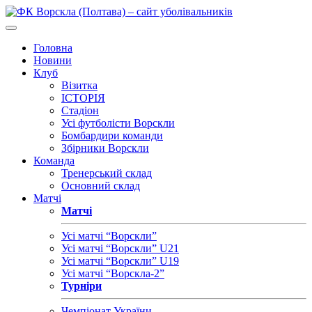
Головна
Новини
Клуб
Візитка
ІСТОРІЯ
Стадіон
Усі футболісти Ворскли
Бомбардири команди
Збірники Ворскли
Команда
Тренерський склад
Основний склад
Матчі
Матчі
Усі матчі “Ворскли”
Усі матчі “Ворскли” U21
Усі матчі “Ворскли” U19
Усі матчі “Ворскла-2”
Турніри
Чемпіонат України