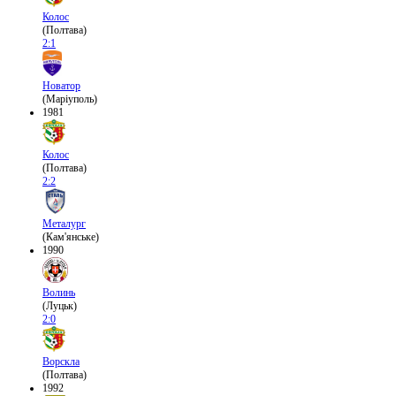
Колос
(Полтава)
2:1
Новатор
(Маріуполь)
1981
Колос
(Полтава)
2:2
Металург
(Кам'янське)
1990
Волинь
(Луцьк)
2:0
Ворскла
(Полтава)
1992