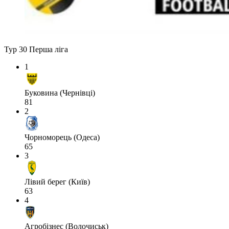
Тур 30
Перша ліга
1
Буковина (Чернівці)
81
2
Чорноморець (Одеса)
65
3
Лівий берег (Київ)
63
4
Агробізнес (Волочиськ)