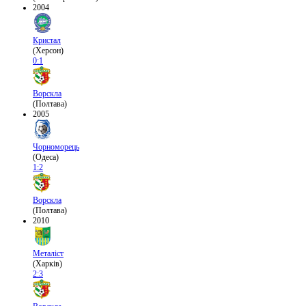
2004
Кристал
(Херсон)
0:1
Ворскла
(Полтава)
2005
Чорноморець
(Одеса)
1:2
Ворскла
(Полтава)
2010
Металіст
(Харків)
2:3