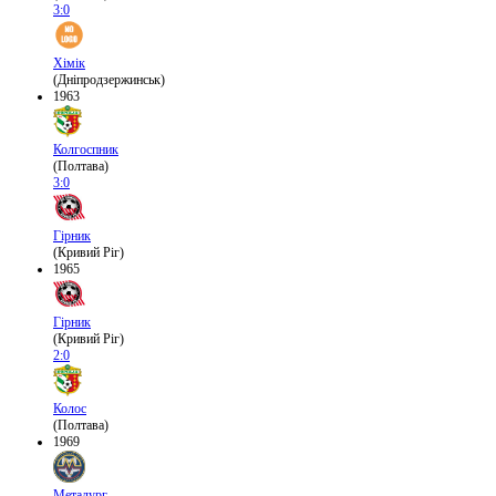
3:0
Хімік
(Дніпродзержинськ)
1963
Колгоспник
(Полтава)
3:0
Гірник
(Кривий Ріг)
1965
Гірник
(Кривий Ріг)
2:0
Колос
(Полтава)
1969
Металург