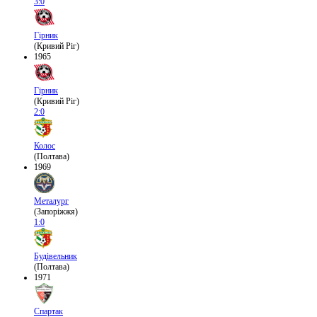
3:0
Гірник
(Кривий Ріг)
1965
Гірник
(Кривий Ріг)
2:0
Колос
(Полтава)
1969
Металург
(Запоріжжя)
1:0
Будівельник
(Полтава)
1971
Спартак