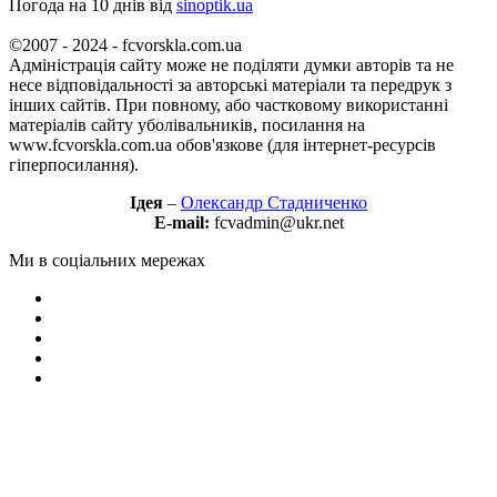
Погода на 10 днів від
sinoptik.ua
©2007 - 2024 - fcvorskla.com.ua
Адміністрація сайту може не поділяти думки авторів та не
несе відповідальності за авторські матеріали та передрук з
інших сайтів. При повному, або частковому використанні
матеріалів сайту уболівальників, посилання на
www.fcvorskla.com.ua обов'язкове (для інтернет-ресурсів
гіперпосилання).
Ідея
–
Олександр Стадниченко
E-mail:
fcvadmin@ukr.net
Ми в соціальних мережах