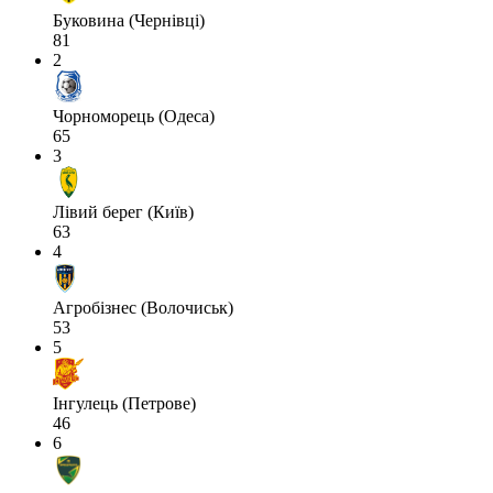
Буковина (Чернівці)
81
2
Чорноморець (Одеса)
65
3
Лівий берег (Київ)
63
4
Агробізнес (Волочиськ)
53
5
Інгулець (Петрове)
46
6