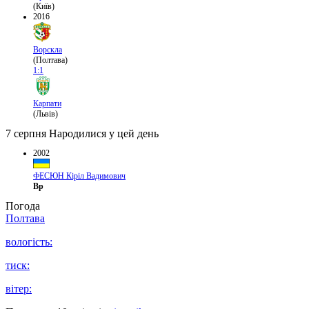
(Київ)
2016
Ворскла
(Полтава)
1:1
Карпати
(Львів)
7 серпня
Народилися у цей день
2002
ФЕСЮН Кіріл Вадимович
Вр
Погода
Полтава
вологість:
тиск:
вітер: