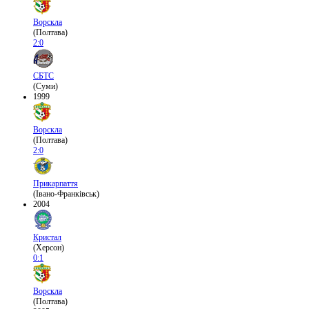
Ворскла
(Полтава)
2:0
СБТС
(Суми)
1999
Ворскла
(Полтава)
2:0
Прикарпаття
(Івано-Франківськ)
2004
Кристал
(Херсон)
0:1
Ворскла
(Полтава)