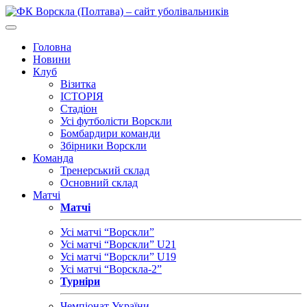
Головна
Новини
Клуб
Візитка
ІСТОРІЯ
Стадіон
Усі футболісти Ворскли
Бомбардири команди
Збірники Ворскли
Команда
Тренерський склад
Основний склад
Матчі
Матчі
Усі матчі “Ворскли”
Усі матчі “Ворскли” U21
Усі матчі “Ворскли” U19
Усі матчі “Ворскла-2”
Турніри
Чемпіонат України