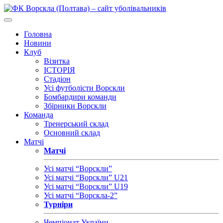
Головна
Новини
Клуб
Візитка
ІСТОРІЯ
Стадіон
Усі футболісти Ворскли
Бомбардири команди
Збірники Ворскли
Команда
Тренерський склад
Основний склад
Матчі
Матчі
Усі матчі “Ворскли”
Усі матчі “Ворскли” U21
Усі матчі “Ворскли” U19
Усі матчі “Ворскла-2”
Турніри
Чемпіонат України