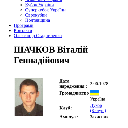
Кубок України
Суперкубок України
Єврокубки
Полтавщина
Програми
Контакти
Олександр Стадниченко
ШАЧКОВ Віталій
Геннадійович
Дата
2.06.1978
народження
:
Громадянство
:
Україна
Лукор
Клуб
:
(Калуш)
Амплуа
:
Захисник