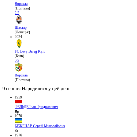
Ворскла
(Полтава)
2:2
Шахтар
(Донецьк)
2024
FC Levy Bereg Kyiv
(Київ)
0:3
Ворскла
(Полтава)
9 серпня
Народилися у цей день
1959
ФЕЛЬДЕ Іван Фридрихович
Вр
1970
БЕЖЕНАР Сергій Миколайович
Зх
1976