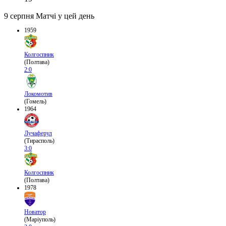
9 серпня
Матчі у цей день
1959
Колгоспник
(Полтава)
2:0
Локомотив
(Гомель)
1964
Лучаферул
(Тирасполь)
3:0
Колгоспник
(Полтава)
1978
Новатор
(Маріуполь)