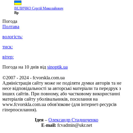
ВЕЛИЧКО Сергій Миколайович
Вр
Погода
Полтава
вологість:
тиск:
вітер:
Погода на 10 днів від
sinoptik.ua
©2007 - 2024 - fcvorskla.com.ua
Адміністрація сайту може не поділяти думки авторів та не
несе відповідальності за авторські матеріали та передрук з
інших сайтів. При повному, або частковому використанні
матеріалів сайту уболівальників, посилання на
www.fcvorskla.com.ua обов'язкове (для інтернет-ресурсів
гіперпосилання).
Ідея
–
Олександр Стадниченко
E-mail:
fcvadmin@ukr.net