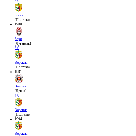
2:0
Колос
(Полтава)
1989
Зоря
(Луганськ)
3:0
Ворскла
(Полтава)
1991
Волинь
(Луцьк)
4:0
Ворскла
(Полтава)
1994
Ворскла