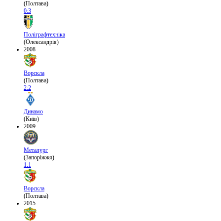
(Полтава)
0:3
Поліграфтехніка
(Олександрія)
2008
Ворскла
(Полтава)
2:2
Динамо
(Київ)
2009
Металург
(Запоріжжя)
1:1
Ворскла
(Полтава)
2015