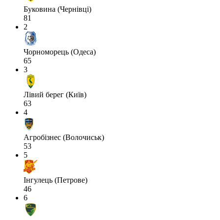
Буковина (Чернівці)
81
2
Чорноморець (Одеса)
65
3
Лівий берег (Київ)
63
4
Агробізнес (Волочиськ)
53
5
Інгулець (Петрове)
46
6